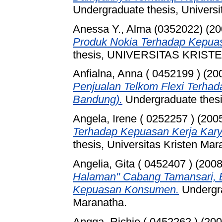
Undergraduate thesis, Universi
Anessa Y., Alma (0352022)
(20
Produk Nokia Terhadap Kepu
thesis, UNIVERSITAS KRIS
Anfialna, Anna ( 0452199 )
(20
Penjualan Telkom Flexi Terhad
Bandung).
Undergraduate thesis
Angela, Irene ( 0252257 )
(200
Terhadap Kepuasan Kerja Kar
thesis, Universitas Kristen Mar
Angelia, Gita ( 0452407 )
(200
Halaman" Cabang Tamansari,
Kepuasan Konsumen.
Undergra
Maranatha.
Angga, Richie ( 0452262 )
(20