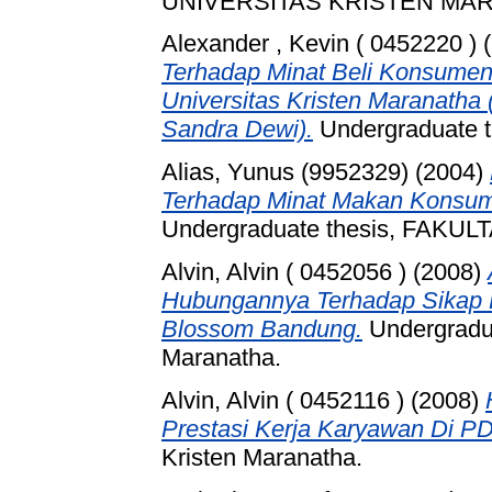
UNIVERSITAS KRISTEN MA
Alexander , Kevin ( 0452220 )
(
Terhadap Minat Beli Konsume
Universitas Kristen Maranatha
Sandra Dewi).
Undergraduate th
Alias, Yunus (9952329)
(2004)
Terhadap Minat Makan Konsume
Undergraduate thesis, FAKU
Alvin, Alvin ( 0452056 )
(2008)
Hubungannya Terhadap Sikap
Blossom Bandung.
Undergradua
Maranatha.
Alvin, Alvin ( 0452116 )
(2008)
Prestasi Kerja Karyawan Di PD
Kristen Maranatha.