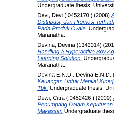
Undergraduate thesis, Universi
Devi, Devi ( 0452170 )
(2008)
A
Distribusi, dan Promosi Terh
Pada Produk Ovale.
Undergradu
Maranatha.
Devina, Devina (1343014)
(20
Handling a Hyperactive Boy Ag
Learning Solution.
Undergraduat
Maranatha.
Devina E.N.D., Devina E.N.D. 
Keuangan Untuk Menilai Kinerj
Tbk.
Undergraduate thesis, Uni
Dewi, Citra ( 0452426 )
(2009)
Penumpang Dalam Keputusan B
Makassar.
Undergraduate thesis