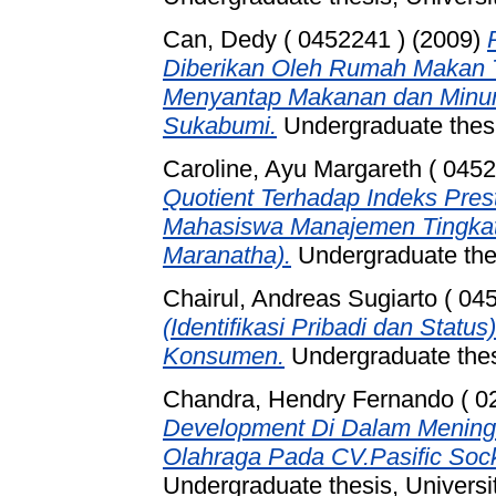
Can, Dedy ( 0452241 )
(2009)
Diberikan Oleh Rumah Makan
Menyantap Makanan dan Min
Sukabumi.
Undergraduate thesi
Caroline, Ayu Margareth ( 0452
Quotient Terhadap Indeks Prest
Mahasiswa Manajemen Tingkat A
Maranatha).
Undergraduate thes
Chairul, Andreas Sugiarto ( 04
(Identifikasi Pribadi dan Stat
Konsumen.
Undergraduate thesi
Chandra, Hendry Fernando ( 0
Development Di Dalam Mening
Olahraga Pada CV.Pasific Sock
Undergraduate thesis, Universi