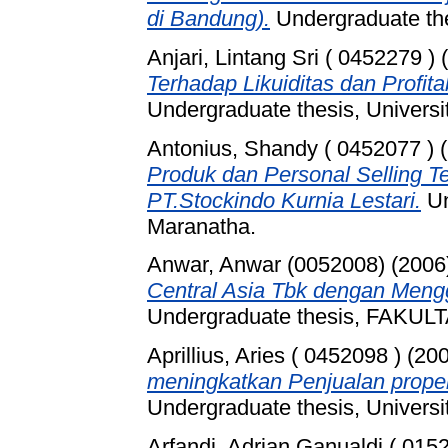
di Bandung).
Undergraduate t
Anjari, Lintang Sri ( 0452279 )
(
Terhadap Likuiditas dan Profi
Undergraduate thesis, Universi
Antonius, Shandy ( 0452077 )
(
Produk dan Personal Selling T
PT.Stockindo Kurnia Lestari.
Un
Maranatha.
Anwar, Anwar (0052008)
(2006
Central Asia Tbk dengan Meng
Undergraduate thesis, FAKU
Aprillius, Aries ( 0452098 )
(20
meningkatkan Penjualan proper
Undergraduate thesis, Universi
Arfandi, Adrian Ganualdi ( 015