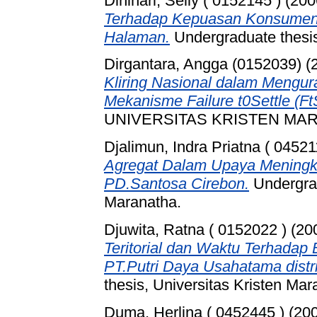
Dinihari, Selly ( 0152145 )
(200
Terhadap Kepuasan Konsumen
Halaman.
Undergraduate thesis
Dirgantara, Angga (0152039)
(
Kliring Nasional dalam Mengur
Mekanisme Failure t0Settle (Ft
UNIVERSITAS KRISTEN MA
Djalimun, Indra Priatna ( 04521
Agregat Dalam Upaya Meningkat
PD.Santosa Cirebon.
Undergrad
Maranatha.
Djuwita, Ratna ( 0152022 )
(20
Teritorial dan Waktu Terhadap 
PT.Putri Daya Usahatama dist
thesis, Universitas Kristen Mar
Duma, Herlina ( 0452445 )
(20