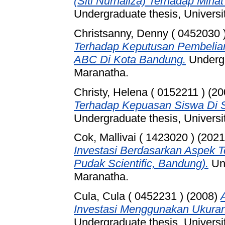
(Siti Nurhaliza) Terhadap Min
Undergraduate thesis, Universi
Christsanny, Denny ( 0452030 
Terhadap Keputusan Pembelia
ABC Di Kota Bandung.
Undergr
Maranatha.
Christy, Helena ( 0152211 )
(20
Terhadap Kepuasan Siswa Di 
Undergraduate thesis, Universi
Cok, Mallivai ( 1423020 )
(202
Investasi Berdasarkan Aspek T
Pudak Scientific, Bandung).
Und
Maranatha.
Cula, Cula ( 0452231 )
(2008)
Investasi Menggunakan Ukuran 
Undergraduate thesis, Universi