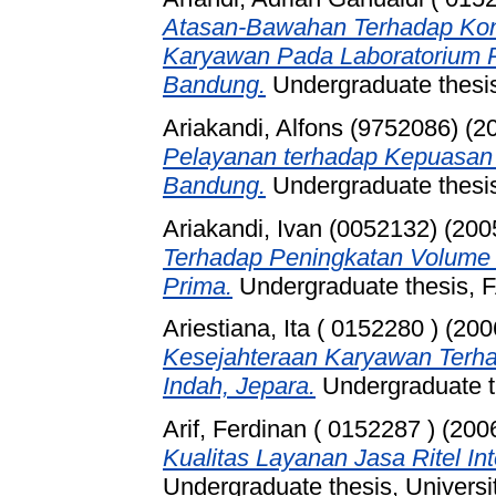
Atasan-Bawahan Terhadap Konf
Karyawan Pada Laboratorium 
Bandung.
Undergraduate thesis
Ariakandi, Alfons (9752086)
(2
Pelayanan terhadap Kepuasan
Bandung.
Undergraduate thesis
Ariakandi, Ivan (0052132)
(200
Terhadap Peningkatan Volume 
Prima.
Undergraduate thesis
Ariestiana, Ita ( 0152280 )
(200
Kesejahteraan Karyawan Terha
Indah, Jepara.
Undergraduate th
Arif, Ferdinan ( 0152287 )
(200
Kualitas Layanan Jasa Ritel I
Undergraduate thesis, Universi