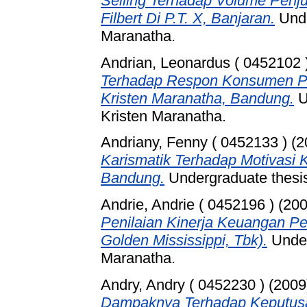
Selling Terhadap Volume Penj
Filbert Di P.T. X, Banjaran.
Unde
Maranatha.
Andrian, Leonardus ( 0452102 
Terhadap Respon Konsumen Pe
Kristen Maranatha, Bandung.
U
Kristen Maranatha.
Andriany, Fenny ( 0452133 )
(2
Karismatik Terhadap Motivasi 
Bandung.
Undergraduate thesis
Andrie, Andrie ( 0452196 )
(20
Penilaian Kinerja Keuangan 
Golden Mississippi, Tbk).
Under
Maranatha.
Andry, Andry ( 0452230 )
(2009
Dampaknya Terhadap Keputusa