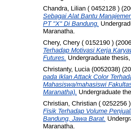
Chandra, Lilian ( 0452128 )
(20
Sebagai Alat Bantu Manajemen
PT "X" Di Bandung.
Undergradua
Maranatha.
Chery, Chery ( 0152190 )
(200
Terhadap Motivasi Kerja Karya
Futures.
Undergraduate thesis, 
Christanty, Lucia (0052038)
(20
pada Iklan Attack Color Terh
Mahasiswa/mahasiswi Fakultas
Maranatha).
Undergraduate th
Christian, Christian ( 0252256 )
Fisik Terhadap Volume Penjua
Bandung, Jawa Barat.
Undergra
Maranatha.