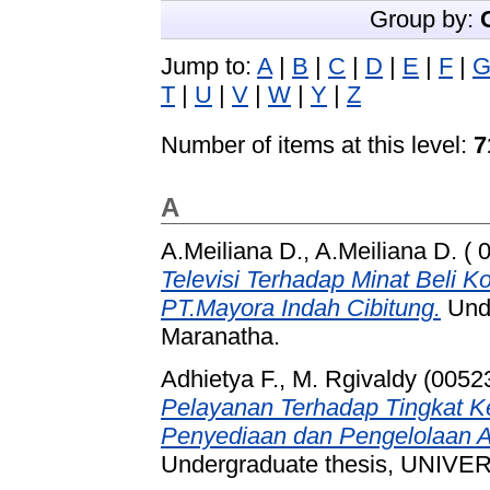
Group by:
Jump to:
A
|
B
|
C
|
D
|
E
|
F
|
T
|
U
|
V
|
W
|
Y
|
Z
Number of items at this level:
7
A
A.Meiliana D., A.Meiliana D. ( 
Televisi Terhadap Minat Beli
PT.Mayora Indah Cibitung.
Unde
Maranatha.
Adhietya F., M. Rgivaldy (0052
Pelayanan Terhadap Tingkat 
Penyediaan dan Pengelolaan A
Undergraduate thesis, UNI