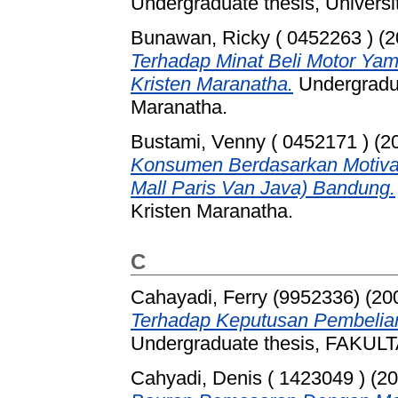
Undergraduate thesis, Universi
Bunawan, Ricky ( 0452263 )
(2
Terhadap Minat Beli Motor Ya
Kristen Maranatha.
Undergradua
Maranatha.
Bustami, Venny ( 0452171 )
(2
Konsumen Berdasarkan Motivas
Mall Paris Van Java) Bandung.
Kristen Maranatha.
C
Cahayadi, Ferry (9952336)
(20
Terhadap Keputusan Pembelia
Undergraduate thesis, FAKU
Cahyadi, Denis ( 1423049 )
(20