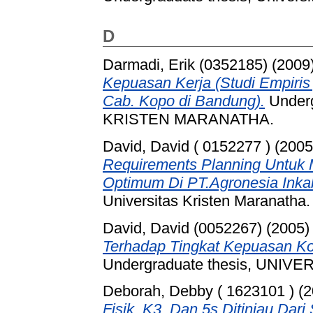
D
Darmadi, Erik (0352185)
(2009
Kepuasan Kerja (Studi Empiri
Cab. Kopo di Bandung).
Underg
KRISTEN MARANATHA.
David, David ( 0152277 )
(200
Requirements Planning Untuk
Optimum Di PT.Agronesia Ink
Universitas Kristen Maranatha.
David, David (0052267)
(2005
Terhadap Tingkat Kepuasan Ko
Undergraduate thesis, UNI
Deborah, Debby ( 1623101 )
(2
Fisik, K3, Dan 5s Ditinjau Dari