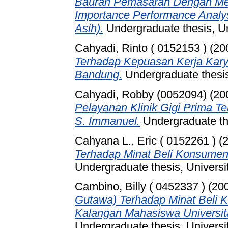
Bauran Pemasaran Dengan Meto
Importance Performance Analys
Asih).
Undergraduate thesis, Un
Cahyadi, Rinto ( 0152153 )
(20
Terhadap Kepuasan Kerja Kary
Bandung.
Undergraduate thesis
Cahyadi, Robby (0052094)
(20
Pelayanan Klinik Gigi Prima 
S. Immanuel.
Undergraduate 
Cahyana L., Eric ( 0152261 )
(
Terhadap Minat Beli Konsumen 
Undergraduate thesis, Universi
Cambino, Billy ( 0452337 )
(20
Gutawa) Terhadap Minat Beli 
Kalangan Mahasiswa Universit
Undergraduate thesis, Universi