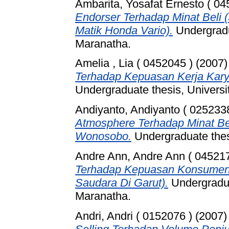
Ambarita, Yosafat Ernesto ( 04
Endorser Terhadap Minat Beli
Matik Honda Vario).
Undergradua
Maranatha.
Amelia , Lia ( 0452045 )
(2007
Terhadap Kepuasan Kerja Kary
Undergraduate thesis, Universi
Andiyanto, Andiyanto ( 0252338
Atmosphere Terhadap Minat B
Wonosobo.
Undergraduate thesi
Andre Ann, Andre Ann ( 045217
Terhadap Kepuasan Konsumen
Saudara Di Garut).
Undergradua
Maranatha.
Andri, Andri ( 0152076 )
(2007