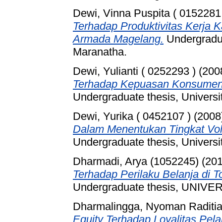
Dewi, Vinna Puspita ( 0152281
Terhadap Produktivitas Kerja
Armada Magelang.
Undergradua
Maranatha.
Dewi, Yulianti ( 0252293 )
(200
Terhadap Kepuasan Konsumen 
Undergraduate thesis, Universi
Dewi, Yurika ( 0452107 )
(2008
Dalam Menentukan Tingkat Vol
Undergraduate thesis, Universi
Dharmadi, Arya (1052245)
(20
Terhadap Perilaku Belanja di T
Undergraduate thesis, UNI
Dharmalingga, Nyoman Raditia
Equity Terhadap Loyalitas Pe