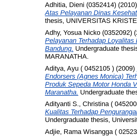
Adhitia, Dieni (0352414)
(2010
Atas Pelayanan Dinas Keseha
thesis, UNIVERSITAS KRIS
Adhy, Yosua Nicko (0352092)
(
Pelayanan Terhadap Loyalita
Bandung.
Undergraduate thes
MARANATHA.
Aditya, Ayu ( 0452105 )
(2009)
Endorsers (Agnes Monica) Ter
Produk Sepeda Motor Honda Var
Maranatha.
Undergraduate thesi
Adityanti S., Christina ( 045200
Kualitas Terhadap Penguranga
Undergraduate thesis, Universi
Adjie, Rama Wisangga ( 02523