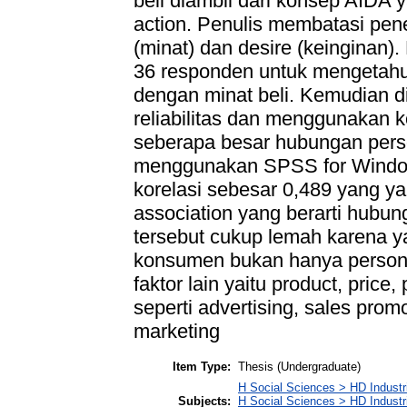
beli diambil dari konsep AIDA ya
action. Penulis membatasi pen
(minat) dan desire (keinginan
36 responden untuk mengetahui
dengan minat beli. Kemudian di
reliabilitas dan menggunakan 
seberapa besar hubungan perso
menggunakan SPSS for Windows
korelasi sebesar 0,489 yang y
association yang berarti hubu
tersebut cukup lemah karena y
konsumen bukan hanya personal
faktor lain yaitu product, price
seperti advertising, sales promo
marketing
Item Type:
Thesis (Undergraduate)
H Social Sciences > HD Industr
Subjects:
H Social Sciences > HD Industr