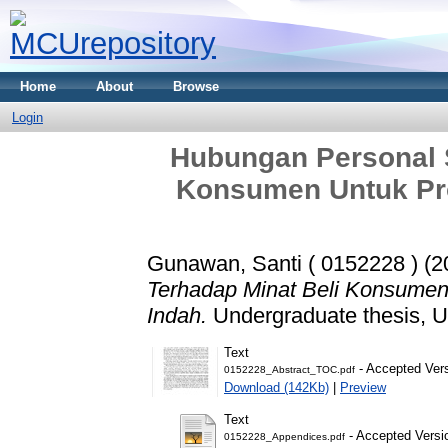
Home
About
Browse
Login
Hubungan Personal S
Konsumen Untuk Pro
Gunawan, Santi ( 0152228 )
(2
Terhadap Minat Beli Konsumen
Indah.
Undergraduate thesis, Un
Text
- Accepted Ver
0152228_Abstract_TOC.pdf
Download (142Kb)
|
Preview
Text
- Accepted Versi
0152228_Appendices.pdf