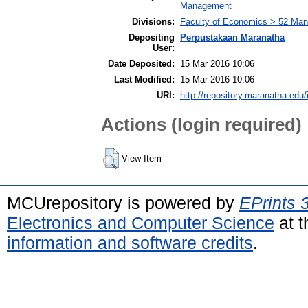
Management
Divisions:
Faculty of Economics > 52 Ma
Depositing
Perpustakaan Maranatha
User:
Date Deposited:
15 Mar 2016 10:06
Last Modified:
15 Mar 2016 10:06
URI:
http://repository.maranatha.edu/
Actions (login required)
View Item
MCUrepository is powered by
EPrints 
Electronics and Computer Science
at t
information and software credits
.