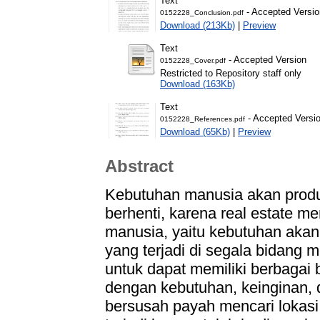
Text
- Accepted Versio
0152228_Conclusion.pdf
Download (213Kb)
|
Preview
Text
- Accepted Version
0152228_Cover.pdf
Restricted to Repository staff only
Download (163Kb)
Text
- Accepted Versi
0152228_References.pdf
Download (65Kb)
|
Preview
Abstract
Kebutuhan manusia akan produk
berhenti, karena real estate 
manusia, yaitu kebutuhan ak
yang terjadi di segala bidang
untuk dapat memiliki berbagai 
dengan kebutuhan, keinginan, 
bersusah payah mencari lokasi