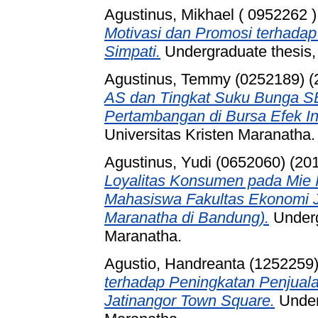
Agustinus, Mikhael ( 0952262 )
Motivasi dan Promosi terhad
Simpati.
Undergraduate thesis, 
Agustinus, Temmy (0252189)
(
AS dan Tingkat Suku Bunga SB
Pertambangan di Bursa Efek In
Universitas Kristen Maranatha.
Agustinus, Yudi (0652060)
(20
Loyalitas Konsumen pada Mie 
Mahasiswa Fakultas Ekonomi J
Maranatha di Bandung).
Underg
Maranatha.
Agustio, Handreanta (1252259
terhadap Peningkatan Penjuala
Jatinangor Town Square.
Underg