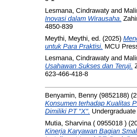
Lesmana, Cindrawaty
and
Mal
Inovasi dalam Wirausaha.
Zahir
4850-839
Meythi, Meythi
, ed. (2025)
Meng
untuk Para Praktisi.
MCU Press
Lesmana, Cindrawaty
and
Mal
Usahawan Sukses dan Teruji.
Z
623-466-418-8
Benyamin, Benny (9852188)
(2
Konsumen terhadap Kualitas P
Dimiliki PT "X".
Undergraduate t
Mutia, Sharvina ( 0955018 )
(2
Kinerja Karyawan Bagian Small