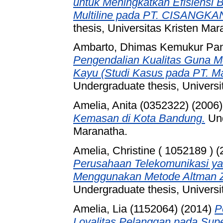
untuk Meningkatkan Efisiensi B
Multiline pada PT. CISANGKAN
thesis, Universitas Kristen Mar
Ambarto, Dhimas Kemukur Panj
Pengendalian Kualitas Guna 
Kayu (Studi Kasus pada PT. M
Undergraduate thesis, Universi
Amelia, Anita (0352322)
(2006
Kemasan di Kota Bandung.
Und
Maranatha.
Amelia, Christine ( 1052189 )
(
Perusahaan Telekomunikasi ya
Menggunakan Metode Altman Z
Undergraduate thesis, Universi
Amelia, Lia (1152064)
(2014)
P
Loyalitas Pelanggan pada Sup