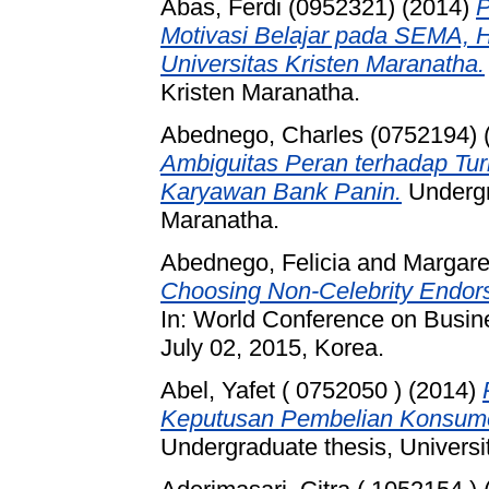
Abas, Ferdi (0952321)
(2014)
P
Motivasi Belajar pada SEMA, 
Universitas Kristen Maranatha.
Kristen Maranatha.
Abednego, Charles (0752194)
Ambiguitas Peran terhadap Turn
Karyawan Bank Panin.
Undergra
Maranatha.
Abednego, Felicia
and
Margare
Choosing Non-Celebrity Endor
In: World Conference on Busi
July 02, 2015, Korea.
Abel, Yafet ( 0752050 )
(2014)
Keputusan Pembelian Konsum
Undergraduate thesis, Universi