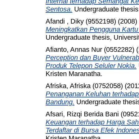
Internal terhadap Semangat Ke
Sentosa.
Undergraduate thesis,
Afandi , Diky (9552198)
(2008)
Meningkatkan Pengguna Kartu 
Undergraduate thesis, Universi
Afianto, Annas Nur (0552282)
(
Perception dan Buyer Vulnerabi
Produk Telepon Seluler Nokia.
Kristen Maranatha.
Afriska, Afriska (0752058)
(201
Penanganan Keluhan terhadap 
Bandung.
Undergraduate thesis
Afsari, Rizqi Berida Bani (095
Keuangan terhadap Harga Sah
Terdaftar di Bursa Efek Indones
Kristen Maranatha.