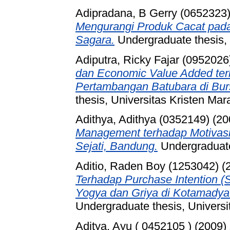
Adipradana, B Gerry (0652323
Mengurangi Produk Cacat pada
Sagara.
Undergraduate thesis, 
Adiputra, Ricky Fajar (0952026
dan Economic Value Added te
Pertambangan Batubara di Bur
thesis, Universitas Kristen Mar
Adithya, Adithya (0352149)
(20
Management terhadap Motivasi
Sejati, Bandung.
Undergraduate 
Aditio, Raden Boy (1253042)
(
Terhadap Purchase Intention 
Yogya dan Griya di Kotamadya
Undergraduate thesis, Universi
Aditya, Ayu ( 0452105 )
(2009)