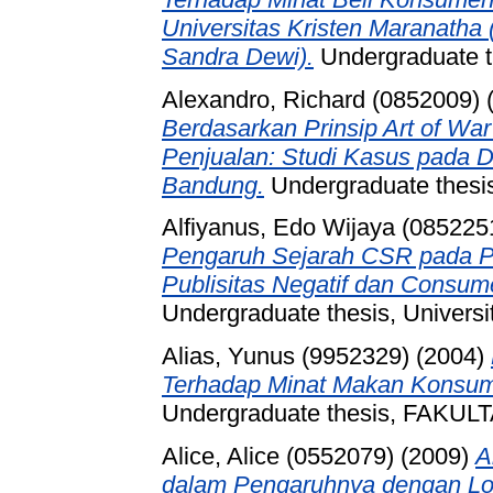
Universitas Kristen Maranatha
Sandra Dewi).
Undergraduate th
Alexandro, Richard (0852009)
(
Berdasarkan Prinsip Art of Wa
Penjualan: Studi Kasus pada D
Bandung.
Undergraduate thesis
Alfiyanus, Edo Wijaya (085225
Pengaruh Sejarah CSR pada P
Publisitas Negatif dan Consume
Undergraduate thesis, Universi
Alias, Yunus (9952329)
(2004)
Terhadap Minat Makan Konsume
Undergraduate thesis, FAKU
Alice, Alice (0552079)
(2009)
A
dalam Pengaruhnya dengan Loy