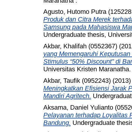
Maranatha .
Agusto, Hutomo Putra (125228
Produk dan Citra Merek terha
Samsung pada Mahasiswa Mana
Undergraduate thesis, Universi
Akbar, Khalifah (0552367)
(201
yang Memengaruhi Keputusan 
Stimulus “50% Discount” di Ba
Universitas Kristen Maranatha.
Akbar, Taufik (0952243)
(2013
Meningkatkan Efisiensi Jarak P
Mandiri Agritech.
Undergraduate
Aksama, Daniel Yulianto (0552
Pelayanan terhadap Loyalitas
Bandung.
Undergraduate thesis