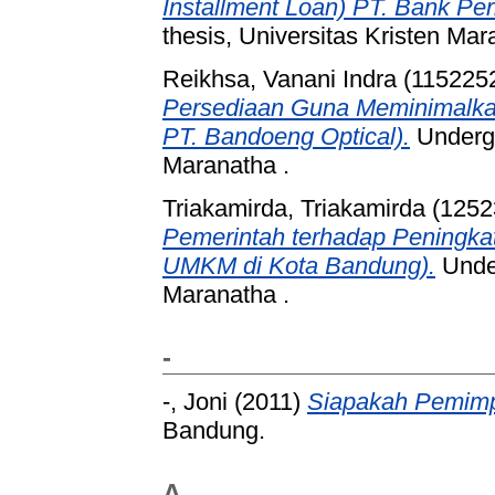
Installment Loan) PT. Bank P
thesis, Universitas Kristen Mar
Reikhsa, Vanani Indra (115225
Persediaan Guna Meminimalkan
PT. Bandoeng Optical).
Undergr
Maranatha .
Triakamirda, Triakamirda (125
Pemerintah terhadap Peningka
UMKM di Kota Bandung).
Under
Maranatha .
-
-, Joni
(2011)
Siapakah Pemim
Bandung.
A