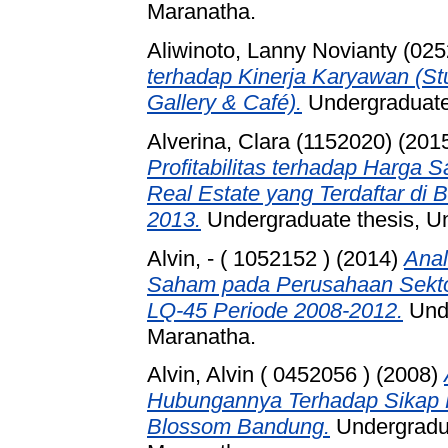
Maranatha.
Aliwinoto, Lanny Novianty (02
terhadap Kinerja Karyawan (S
Gallery & Café).
Undergraduate 
Alverina, Clara (1152020)
(201
Profitabilitas terhadap Harga
Real Estate yang Terdaftar di
2013.
Undergraduate thesis, Un
Alvin, - ( 1052152 )
(2014)
Anal
Saham pada Perusahaan Sekto
LQ-45 Periode 2008-2012.
Unde
Maranatha.
Alvin, Alvin ( 0452056 )
(2008)
Hubungannya Terhadap Sikap
Blossom Bandung.
Undergradua