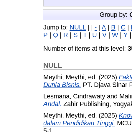
Group by:
Jump to:
NULL
|
|
-
|
A
|
B
|
C
|
P
|
Q
|
R
|
S
|
T
|
U
|
V
|
W
|
Y
Number of items at this level:
3
NULL
Meythi, Meythi
, ed. (2025)
Fakt
Dunia Bisnis.
PT. Djava Sinar 
Lesmana, Cindrawaty
and
Mal
Andal.
Zahir Publishing, Yogya
Meythi, Meythi
, ed. (2025)
Know
dalam Pendidikan Tinggi.
MCU P
5-1