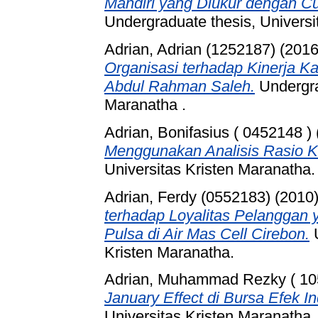
Mandiri yang Diukur dengan Cu
Undergraduate thesis, Universi
Adrian, Adrian (1252187)
(201
Organisasi terhadap Kinerja 
Abdul Rahman Saleh.
Undergra
Maranatha .
Adrian, Bonifasius ( 0452148 )
Menggunakan Analisis Rasio 
Universitas Kristen Maranatha.
Adrian, Ferdy (0552183)
(2010
terhadap Loyalitas Pelanggan
Pulsa di Air Mas Cell Cirebon.
U
Kristen Maranatha.
Adrian, Muhammad Rezky ( 10
January Effect di Bursa Efek I
Universitas Kristen Maranatha.