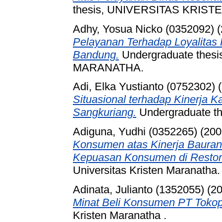
thesis, UNIVERSITAS KRIS
Adhy, Yosua Nicko (0352092)
(
Pelayanan Terhadap Loyalita
Bandung.
Undergraduate thes
MARANATHA.
Adi, Elka Yustianto (0752302)
(
Situasional terhadap Kinerja 
Sangkuriang.
Undergraduate the
Adiguna, Yudhi (0352265)
(200
Konsumen atas Kinerja Baura
Kepuasan Konsumen di Restora
Universitas Kristen Maranatha.
Adinata, Julianto (1352055)
(2
Minat Beli Konsumen PT Tokop
Kristen Maranatha .