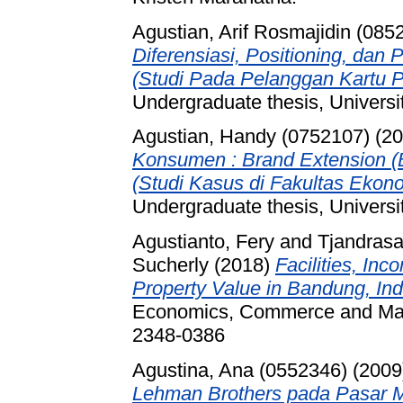
Agustian, Arif Rosmajidin (085
Diferensiasi, Positioning, dan
(Studi Pada Pelanggan Kartu P
Undergraduate thesis, Universi
Agustian, Handy (0752107)
(20
Konsumen : Brand Extension (B
(Studi Kasus di Fakultas Ekono
Undergraduate thesis, Universi
Agustianto, Fery
and
Tjandras
Sucherly
(2018)
Facilities, Inc
Property Value in Bandung, Ind
Economics, Commerce and Man
2348-0386
Agustina, Ana (0552346)
(2009
Lehman Brothers pada Pasar M