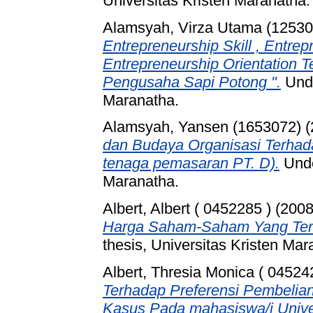
Universitas Kristen Maranatha.
Alamsyah, Virza Utama (12530
Entrepreneurship Skill , Entre
Entrepreneurship Orientation 
Pengusaha Sapi Potong ".
Unde
Maranatha.
Alamsyah, Yansen (1653072)
(
dan Budaya Organisasi Terhad
tenaga pemasaran PT. D).
Unde
Maranatha.
Albert, Albert ( 0452285 )
(200
Harga Saham-Saham Yang Terd
thesis, Universitas Kristen Mar
Albert, Thresia Monica ( 04524
Terhadap Preferensi Pembelia
Kasus Pada mahasiswa/i Univer