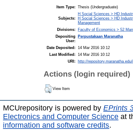
Item Type:
Thesis (Undergraduate)
H Social Sciences > HD Industr
Subjects:
H Social Sciences > HD Industr
Management
Divisions:
Faculty of Economics > 52 Ma
Depositing
Perpustakaan Maranatha
User:
Date Deposited:
14 Mar 2016 10:12
Last Modified:
14 Mar 2016 10:12
URI:
http://repository.maranatha.edu/
Actions (login required)
View Item
MCUrepository is powered by
EPrints 
Electronics and Computer Science
at t
information and software credits
.