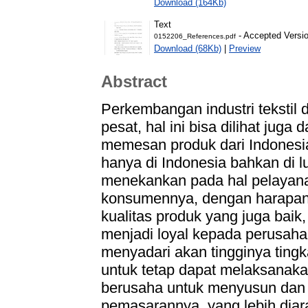
Download (164Kb)
Text
- Accepted Versi
0152206_References.pdf
Download (68Kb)
|
Preview
Abstract
Perkembangan industri tekstil 
pesat, hal ini bisa dilihat juga 
memesan produk dari Indonesia 
hanya di Indonesia bahkan di l
menekankan pada hal pelayana
konsumennya, dengan harapan
kualitas produk yang juga bai
menjadi loyal kepada perusahaa
menyadari akan tingginya tin
untuk tetap dapat melaksanaka
berusaha untuk menyusun dan 
pemasarannya, yang lebih diar