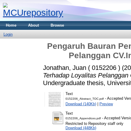
Home
About
Browse
Login
Pengaruh Bauran Pem
Pelanggan CV.In
Jonathan, Juan ( 0152206 )
(20
Terhadap Loyalitas Pelanggan CV
Undergraduate thesis, Universi
Text
- Accepted Ver
0152206_Abstract_TOC.pdf
Download (140Kb)
|
Preview
Text
- Accepted Versi
0152206_Appendices.pdf
Restricted to Repository staff only
Download (448Kb)