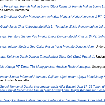
sis Persaingan Rumah Makan Lomie (Studi Kasus Di Rumah Makan Lomie Lia
as Kristen Maranatha.
n Emotional Quality Management terhadap Motivasi Kerja Karyawan di PT. C
Getah Jarak Cina (Jatropha Multifida L.) Terhadap Waktu Penyembuhan Luka
ngan Furniture Sistem Pad Interior Dapur Dengan Modul Khusus Di PT. Sehat
ngan Interior Medical Spa Ciater Resort Yang Menyatu Dengan Alam.
Undergr
aan Kelainan Darah Dengan Transplantasi Stem Cell (Studi Pustaka).
Undergr
isis Kinerja PT Timah Tbk Menggunakan Analisis Rasio Keuangan.
Undergradu
eranan Sistem Informasi Akuntansi Gaji dan Upah salam Upaya Mendukung 
tas Kristen Maranatha.
Survei Mengenai Derajat Kecemasan pada Atlet Basket Usia 17 -25 Tahun di
enai Derajat Kecemasan Umum (Trait Anxiety) dan Derajat Kecemasan Sesaat
si Perangkat Keras Dalam Jaringan Berbasiskan Sistem Operasi Linux Red H