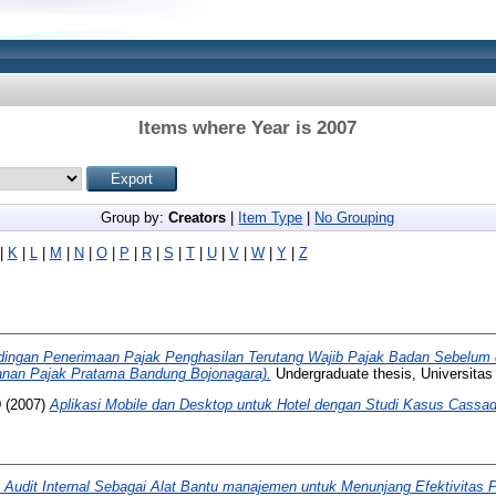
Items where Year is 2007
Group by:
Creators
|
Item Type
|
No Grouping
|
K
|
L
|
M
|
N
|
O
|
P
|
R
|
S
|
T
|
U
|
V
|
W
|
Y
|
Z
dingan Penerimaan Pajak Penghasilan Terutang Wajib Pajak Badan Sebelum
anan Pajak Pratama Bandung Bojonagara).
Undergraduate thesis, Universitas
D
(2007)
Aplikasi Mobile dan Desktop untuk Hotel dengan Studi Kasus Cassa
 Audit Internal Sebagai Alat Bantu manajemen untuk Menunjang Efektivitas P