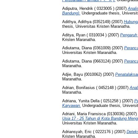
Adiputra, Hendrik ( 0323005 )
(2007)
Anali
Bandung).
Undergraduate thesis, Universit
Adithya, Adithya (0352149)
(2007)
Hubunga
thesis, Universitas Kristen Maranatha.
Aditya, Ryan ( 0310034 )
(2007)
Pengaruh 
Kristen Maranatha.
Adiutama, Diana (0361009)
(2007)
Peranca
Universitas Kristen Maranatha.
Adiutama, Diana (0663124)
(2007)
Peranca
Maranatha.
Adjie, Bayu (0010062)
(2007)
Penatalaksan
Maranatha.
Adrian, Bonifasius ( 0452148 )
(2007)
Anal
Maranatha.
Adriana, Yunita Della ( 0251258 )
(2007)
P
Karyawan.
Undergraduate thesis, Universi
Adriani, Maria Fransisca (0130036)
(2007)
Usia 17 - 25 Tahun di Kota Bandung Meng
Universitas Kristen Maranatha.
Adriansyah, Eric ( 0222176 )
(2007)
Detek
Kristen Maranatha.