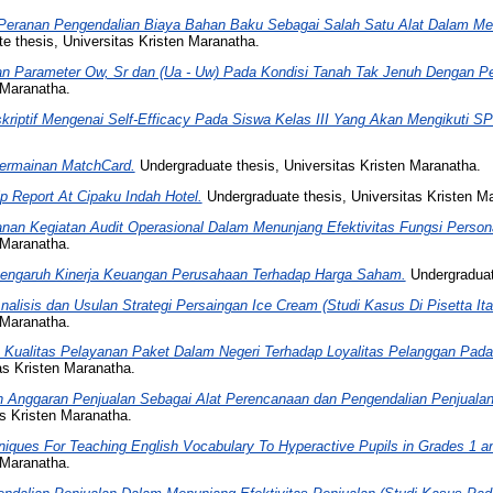
Peranan Pengendalian Biaya Bahan Baku Sebagai Salah Satu Alat Dalam Menu
e thesis, Universitas Kristen Maranatha.
 Parameter Ow, Sr dan (Ua - Uw) Pada Kondisi Tanah Tak Jenuh Dengan Peng
 Maranatha.
skriptif Mengenai Self-Efficacy Pada Siswa Kelas III Yang Akan Mengikuti
Permainan MatchCard.
Undergraduate thesis, Universitas Kristen Maranatha.
p Report At Cipaku Indah Hotel.
Undergraduate thesis, Universitas Kristen M
nan Kegiatan Audit Operasional Dalam Menunjang Efektivitas Fungsi Person
 Maranatha.
engaruh Kinerja Keuangan Perusahaan Terhadap Harga Saham.
Undergraduate
nalisis dan Usulan Strategi Persaingan Ice Cream (Studi Kasus Di Pisetta It
 Maranatha.
 Kualitas Pelayanan Paket Dalam Negeri Terhadap Loyalitas Pelanggan Pada
as Kristen Maranatha.
 Anggaran Penjualan Sebagai Alat Perencanaan dan Pengendalian Penjuala
s Kristen Maranatha.
niques For Teaching English Vocabulary To Hyperactive Pupils in Grades 1 a
 Maranatha.