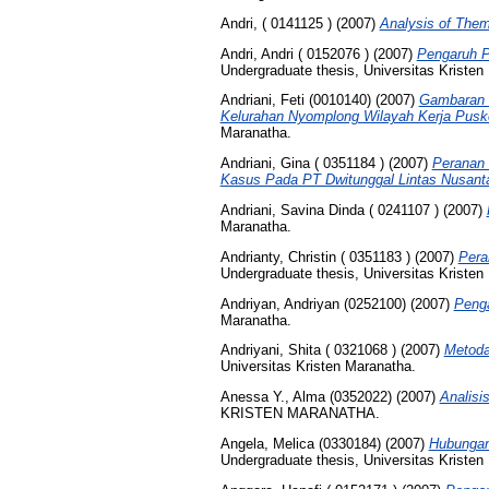
Andri, ( 0141125 )
(2007)
Analysis of Them
Andri, Andri ( 0152076 )
(2007)
Pengaruh P
Undergraduate thesis, Universitas Kristen
Andriani, Feti (0010140)
(2007)
Gambaran 
Kelurahan Nyomplong Wilayah Kerja Pus
Maranatha.
Andriani, Gina ( 0351184 )
(2007)
Peranan 
Kasus Pada PT Dwitunggal Lintas Nusanta
Andriani, Savina Dinda ( 0241107 )
(2007)
Maranatha.
Andrianty, Christin ( 0351183 )
(2007)
Pera
Undergraduate thesis, Universitas Kristen
Andriyan, Andriyan (0252100)
(2007)
Penga
Maranatha.
Andriyani, Shita ( 0321068 )
(2007)
Metoda
Universitas Kristen Maranatha.
Anessa Y., Alma (0352022)
(2007)
Analisi
KRISTEN MARANATHA.
Angela, Melica (0330184)
(2007)
Hubungan
Undergraduate thesis, Universitas Kristen