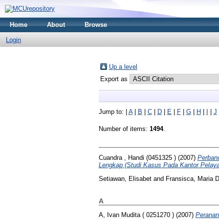
Home
About
Browse
Login
Up a level
Export as
Jump to:
|
A
|
B
|
C
|
D
|
E
|
F
|
G
|
H
|
I
|
J
Number of items:
1494
.
Cuandra , Handi (0451325 )
(2007)
Perban
Lengkap (Studi Kasus Pada Kantor Pelay
Setiawan, Elisabet
and
Fransisca, Maria 
A
A, Ivan Mudita ( 0251270 )
(2007)
Peranan