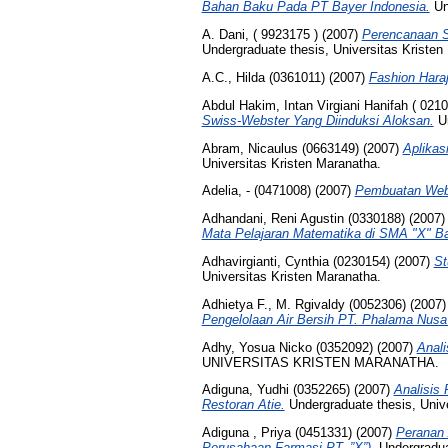
Bahan Baku Pada PT Bayer Indonesia.
Und
A. Dani, ( 9923175 )
(2007)
Perencanaan St
Undergraduate thesis, Universitas Kristen
A.C., Hilda (0361011)
(2007)
Fashion Haraj
Abdul Hakim, Intan Virgiani Hanifah ( 0210
Swiss-Webster Yang Diinduksi Aloksan.
Un
Abram, Nicaulus (0663149)
(2007)
Aplikas
Universitas Kristen Maranatha.
Adelia, - (0471008)
(2007)
Pembuatan Web
Adhandani, Reni Agustin (0330188)
(2007
Mata Pelajaran Matematika di SMA "X" B
Adhavirgianti, Cynthia (0230154)
(2007)
St
Universitas Kristen Maranatha.
Adhietya F., M. Rgivaldy (0052306)
(2007
Pengelolaan Air Bersih PT. Phalama Nusa
Adhy, Yosua Nicko (0352092)
(2007)
Anal
UNIVERSITAS KRISTEN MARANATHA.
Adiguna, Yudhi (0352265)
(2007)
Analisis
Restoran Atie.
Undergraduate thesis, Unive
Adiguna , Priya (0451331)
(2007)
Peranan 
Perusahaan Farmasi PT. ”X”).
Undergraduat