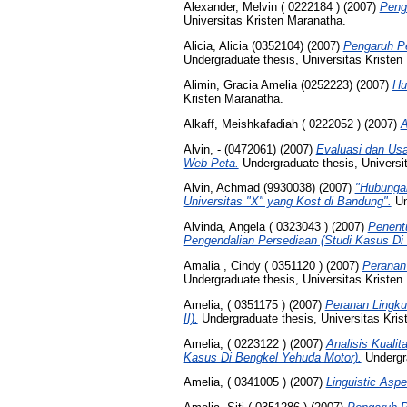
Alexander, Melvin ( 0222184 )
(2007)
Peng
Universitas Kristen Maranatha.
Alicia, Alicia (0352104)
(2007)
Pengaruh Pe
Undergraduate thesis, Universitas Kristen
Alimin, Gracia Amelia (0252223)
(2007)
Hu
Kristen Maranatha.
Alkaff, Meishkafadiah ( 0222052 )
(2007)
A
Alvin, - (0472061)
(2007)
Evaluasi dan Usa
Web Peta.
Undergraduate thesis, Universi
Alvin, Achmad (9930038)
(2007)
"Hubungan
Universitas "X" yang Kost di Bandung".
Un
Alvinda, Angela ( 0323043 )
(2007)
Penent
Pengendalian Persediaan (Studi Kasus Di
Amalia , Cindy ( 0351120 )
(2007)
Peranan
Undergraduate thesis, Universitas Kristen
Amelia, ( 0351175 )
(2007)
Peranan Lingku
II).
Undergraduate thesis, Universitas Kris
Amelia, ( 0223122 )
(2007)
Analisis Kual
Kasus Di Bengkel Yehuda Motor).
Undergra
Amelia, ( 0341005 )
(2007)
Linguistic Aspe