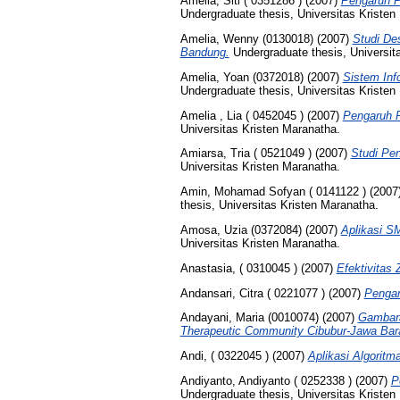
Amelia, Siti ( 0351286 )
(2007)
Pengaruh P
Undergraduate thesis, Universitas Kristen
Amelia, Wenny (0130018)
(2007)
Studi De
Bandung.
Undergraduate thesis, Universit
Amelia, Yoan (0372018)
(2007)
Sistem In
Undergraduate thesis, Universitas Kristen
Amelia , Lia ( 0452045 )
(2007)
Pengaruh P
Universitas Kristen Maranatha.
Amiarsa, Tria ( 0521049 )
(2007)
Studi Pe
Universitas Kristen Maranatha.
Amin, Mohamad Sofyan ( 0141122 )
(2007
thesis, Universitas Kristen Maranatha.
Amosa, Uzia (0372084)
(2007)
Aplikasi S
Universitas Kristen Maranatha.
Anastasia, ( 0310045 )
(2007)
Efektivitas
Andansari, Citra ( 0221077 )
(2007)
Pengar
Andayani, Maria (0010074)
(2007)
Gambara
Therapeutic Community Cibubur-Jawa Bara
Andi, ( 0322045 )
(2007)
Aplikasi Algoritm
Andiyanto, Andiyanto ( 0252338 )
(2007)
P
Undergraduate thesis, Universitas Kristen