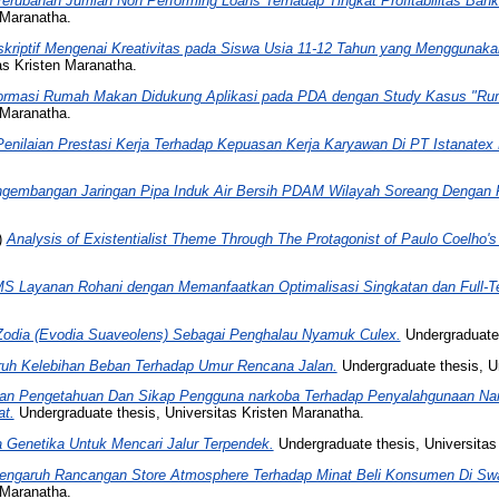
erubahan Jumlah Non Performing Loans Terhadap Tingkat Profitabilitas Bank
 Maranatha.
skriptif Mengenai Kreativitas pada Siswa Usia 11-12 Tahun yang Menggunaka
as Kristen Maranatha.
formasi Rumah Makan Didukung Aplikasi pada PDA dengan Study Kasus "Ru
 Maranatha.
enilaian Prestasi Kerja Terhadap Kepuasan Kerja Karyawan Di PT Istanatex 
ngembangan Jaringan Pipa Induk Air Bersih PDAM Wilayah Soreang Dengan 
)
Analysis of Existentialist Theme Through The Protagonist of Paulo Coelho's 
MS Layanan Rohani dengan Memanfaatkan Optimalisasi Singkatan dan Full-Te
 Zodia (Evodia Suaveolens) Sebagai Penghalau Nyamuk Culex.
Undergraduate 
uh Kelebihan Beban Terhadap Umur Rencana Jalan.
Undergraduate thesis, Un
n Pengetahuan Dan Sikap Pengguna narkoba Terhadap Penyalahgunaan Na
t.
Undergraduate thesis, Universitas Kristen Maranatha.
a Genetika Untuk Mencari Jalur Terpendek.
Undergraduate thesis, Universitas
engaruh Rancangan Store Atmosphere Terhadap Minat Beli Konsumen Di S
 Maranatha.