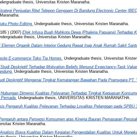
ergraduate thesis, Universitas Kristen Maranatha.
rategi Penjualan Ritel Telepon Genggam Di Bandung Electronic Center (BEC)
 Maranatha.
uku Photo Editing.
Undergraduate thesis, Universitas Kristen Maranatha.
185 )
(2007)
Efek Infusa Buah Mahkota Dewa (Phaleria Papuana) Terhadap K
dergraduate thesis, Universitas Kristen Maranatha.
i Elemen Organik Dalam Interior Gedung Rawat Inap Anak Rumah Sakit San
site E-commerce Toko Tia Homes.
Undergraduate thesis, Universitas Kriste
)
Studi Deskriptif Terhadap Motivation Beliefs Menurut Expectancy-Task Val
andung.
Undergraduate thesis, Universitas Kristen Maranatha.
udi Deskriptif Mengenai Tingkat Kematangan Bawahan Pada Pramugara PT. 
)
Hubungan Dimensi Kualitas Pelayanan Terhadap Tingkat Kepuasan Konsum
 Persada.
Undergraduate thesis, UNIVERSITAS KRISTEN MARANATHA.
isis Pengaruh Kualitas Pelayanan Terhadap Loyalitas Pelanggan pada SPBU
 Pengaruh antara Persepsi Konsumen atas Kinerja Bauran Pemasaran Perus
rsitas Kristen Maranatha.
Analisis Biaya Kualitas Dalam Kegiatan Pengendalian Kualitas Untuk Menek
e thesis, Universitas Kristen Maranatha.