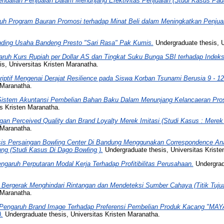
ndalian Penjualan Dalam Menunjang Efektivitas Penjualan (Studi Kasus Pad
uh Program Bauran Promosi terhadap Minat Beli dalam Meningkatkan Penju
ding Usaha Bandeng Presto "Sari Rasa" Pak Kumis.
Undergraduate thesis, U
ruh Kurs Rupiah per Dollar AS dan Tingkat Suku Bunga SBI terhadap Inde
s, Universitas Kristen Maranatha.
riptif Mengenai Derajat Resilience pada Siswa Korban Tsunami Berusia 9 - 
 Maranatha.
istem Akuntansi Pembelian Bahan Baku Dalam Menunjang Kelancaeran Pros
s Kristen Maranatha.
an Perceived Quality dan Brand Loyalty Merek Imitasi (Studi Kasus : Merek
 Maranatha.
sis Persaingan Bowling Center Di Bandung Menggunakan Correspondence Ana
g (Studi Kasus Di Dago Bowling ).
Undergraduate thesis, Universitas Kriste
ngaruh Perputaran Modal Kerja Terhadap Profitibilitas Perusahaan.
Undergradu
 Bergerak Menghindari Rintangan dan Mendeteksi Sumber Cahaya (Titik Tuju
 Maranatha.
Pengaruh Brand Image Terhadap Preferensi Pembelian Produk Kacang "MAY
.
Undergraduate thesis, Universitas Kristen Maranatha.