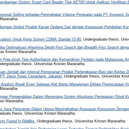
embangan Sistem Smart Card Reader Tipe AET60 Untuk Aplikasi Verifikasi B
rsonal Selling terhadap Peningkatan Volume Penjualan pada PT Asuransi J
 Maranatha.
bungan Atribut Produk Kecap Oedang Sari dengan Keputusan Pembelian Ko
nalisis Unjuk Kerja Sistem CDMA Standar IS-95.
Undergraduate thesis, Unive
ha Optimalisasi Algoritma Depth First Search dan Breadth First Search den
tas Kristen Maranatha.
 Pola Asuh Tipe Authoritative dan Kemandirian Perilaku pada Mahasiswa An
dergraduate thesis, Universitas Kristen Maranatha.
uan Jumlah dan Interval Pemesanan Produk Perlengkapan Bayi dan Kertas 
 PT. Daya Tunas Cemerlang, Jakarta).
Undergraduate thesis, Universitas Kris
 Analisis Break Even Sebagai Alat Bantu Manajemen DAlam Perencanaan Vo
 Maranatha.
ngan Pengendalian Dalam Menunjang Sistem Akuntansi Penggajian (Studi K
ten Maranatha.
itas Jasa Pelayanan Dalam Upaya Meningkatkan Kepuasan Konsumen Dengan
duate thesis, Universitas Kristen Maranatha.
cts Found In Riddles.
Undergraduate thesis, Universitas Kristen Maranatha.