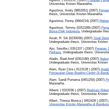
Agustin, ( 0351251 )
(2007)
Peranan Penge
Universitas Kristen Maranatha.
Agustinus, Andry (9852051)
(2007)
Pengar
thesis, Universitas Kristen Maranatha.
Agustinus, Fenny (0664214)
(2007)
Rebran
Agustinus, Temmy (0252189)
(2007)
Penga
Bursa Efek Indonesia.
Undergraduate thesi
Aisah, R. Siti (0230036)
(2007)
Studi Desk
Undergraduate thesis, Universitas Kristen
Ajiu, Seisillia ( 0351337 )
(2007)
Peranan S
Perkasa.
Undergraduate thesis, Universita
Aladin, Riadi Arief (0352180)
(2007)
Hubung
Undergraduate thesis, Universitas Kristen
Alam, Ryan Citra ( 0123128 )
(2007)
Anali
Pemasaran Dago Bowling Center Di Bandun
Alam, Sandi Purnama (0451250)
(2007)
Pe
Maranatha.
Alberd, ( 0322036 )
(2007)
Realisasi Robot
Undergraduate thesis, Universitas Kristen
Albert, Thresia Monica ( 0452428 )
(2007)
Universitas Kristen Maranatha di Bandung)