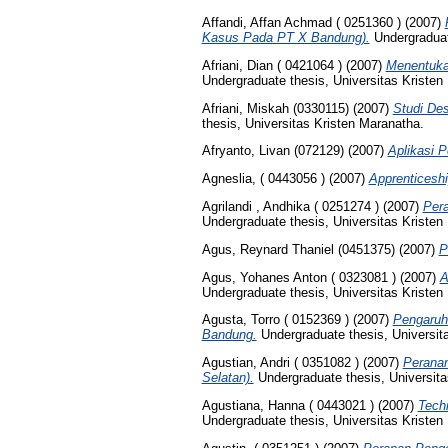
Affandi, Affan Achmad ( 0251360 )
(2007)
Kasus Pada PT X Bandung).
Undergraduat
Afriani, Dian ( 0421064 )
(2007)
Menentukan
Undergraduate thesis, Universitas Kristen
Afriani, Miskah (0330115)
(2007)
Studi De
thesis, Universitas Kristen Maranatha.
Afryanto, Livan (072129)
(2007)
Aplikasi 
Agneslia, ( 0443056 )
(2007)
Apprenticeshi
Agrilandi , Andhika ( 0251274 )
(2007)
Pera
Undergraduate thesis, Universitas Kristen
Agus, Reynard Thaniel (0451375)
(2007)
P
Agus, Yohanes Anton ( 0323081 )
(2007)
A
Undergraduate thesis, Universitas Kristen
Agusta, Torro ( 0152369 )
(2007)
Pengaruh
Bandung.
Undergraduate thesis, Universit
Agustian, Andri ( 0351082 )
(2007)
Peranan
Selatan).
Undergraduate thesis, Universita
Agustiana, Hanna ( 0443021 )
(2007)
Tech
Undergraduate thesis, Universitas Kristen