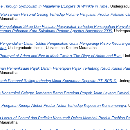
e Through Symbolism in Madeleine L'Engle's 'A Wrinkle in Time'.
Undergradua
elaksanaan Personal Selling Terhadap Volume Penjualan Produk Pakaian Olah
 Maranatha.
Pengetahuan Sikap Dan Perilaku Masyarakat Terhadap Pencegahan Penyak
kesmas Pabuaran Kota Sukabumi Periode Agustus-November 2006.
Undergrad
Pengendalian Dalam Siklus Pengupahan Guna Mengurangi Risiko Kecuranga
ra).
Undergraduate thesis, Universitas Kristen Maranatha.
Portrayal of Adam and Eve in Mark Twain's 'The Diary of Adam and Eve'.
Unde
nan Pemeriksaan Pajak Dalam Penetapan Pajak Terhutang (Studi Kasus Pa
 Maranatha.
ruh Personal Selling terhadap Minat Konsumen Deposito PT. BPR X.
Undergr
 Konstruksi Gelagar Jembatan Beton Pratekan Proyek Jalan Layang Cimindi
s Pengaruh Kinerja Atribut Produk Nokia Terhadap Kepuasan Konsumennya.
U
 Locus of Control dan Perilaku Konsumtif Dalam Membeli Produk Fashion P
 Maranatha.