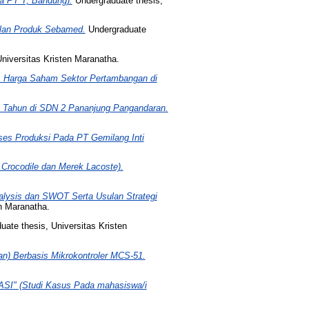
a PT T, Bandung).
Undergraduate thesis,
alan Produk Sebamed.
Undergraduate
niversitas Kristen Maranatha.
ks Harga Saham Sektor Pertambangan di
12 Tahun di SDN 2 Pananjung Pangandaran.
es Produksi Pada PT Gemilang Inti
 Crocodile dan Merek Lacoste).
lysis dan SWOT Serta Usulan Strategi
n Maranatha.
ate thesis, Universitas Kristen
an) Berbasis Mikrokontroler MCS-51.
ASI" (Studi Kasus Pada mahasiswa/i