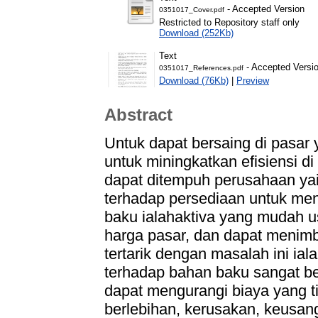
- Accepted Version
0351017_Cover.pdf
Restricted to Repository staff only
Download (252Kb)
Text
- Accepted Versi
0351017_References.pdf
Download (76Kb)
|
Preview
Abstract
Untuk dapat bersaing di pasar 
untuk miningkatkan efisiensi d
dapat ditempuh perusahaan ya
terhadap persediaan untuk me
baku ialahaktiva yang mudah 
harga pasar, dan dapat menimb
tertarik dengan masalah ini ia
terhadap bahan baku sangat be
dapat mengurangi biaya yang t
berlebihan, kerusakan, keusan