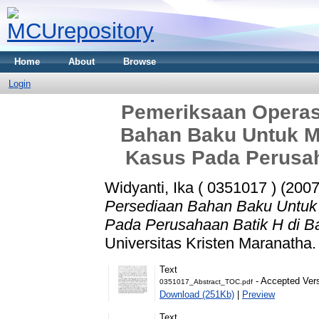
Home
About
Browse
Login
Pemeriksaan Operas
Bahan Baku Untuk M
Kasus Pada Perusah
Widyanti, Ika ( 0351017 )
(200
Persediaan Bahan Baku Untuk
Pada Perusahaan Batik H di B
Universitas Kristen Maranatha.
Text
- Accepted Ver
0351017_Abstract_TOC.pdf
Download (251Kb)
|
Preview
Text