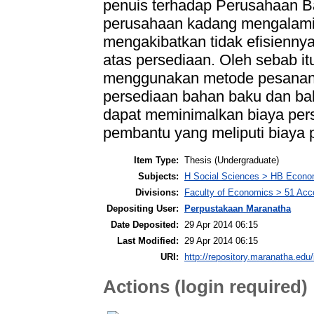
penuis terhadap Perusahaan Ba
perusahaan kadang mengalami 
mengakibatkan tidak efisienny
atas persediaan. Oleh sebab it
menggunakan metode pesanan
persediaan bahan baku dan b
dapat meminimalkan biaya per
pembantu yang meliputi biaya
Item Type:
Thesis (Undergraduate)
Subjects:
H Social Sciences > HB Econo
Divisions:
Faculty of Economics > 51 Acc
Depositing User:
Perpustakaan Maranatha
Date Deposited:
29 Apr 2014 06:15
Last Modified:
29 Apr 2014 06:15
URI:
http://repository.maranatha.edu/
Actions (login required)