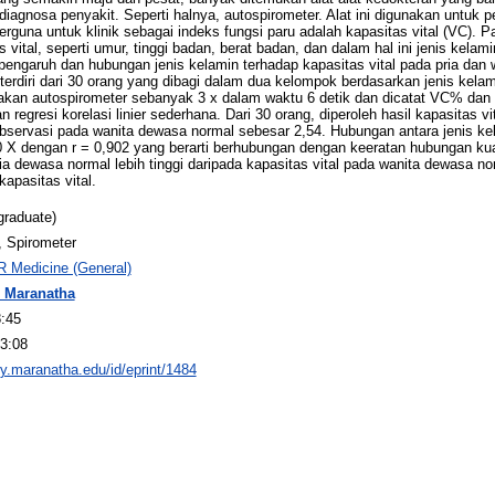
diagnosa penyakit. Seperti halnya, autospirometer. Alat ini digunakan untuk
rguna untuk klinik sebagai indeks fungsi paru adalah kapasitas vital (VC). P
vital, seperti umur, tinggi badan, berat badan, dan dalam hal ini jenis kelam
 pengaruh dan hubungan jenis kelamin terhadap kapasitas vital pada pria dan 
terdiri dari 30 orang yang dibagi dalam dua kelompok berdasarkan jenis kelami
akan autospirometer sebanyak 3 x dalam waktu 6 detik dan dicatat VC% dan 
n regresi korelasi linier sederhana. Dari 30 orang, diperoleh hasil kapasitas 
observasi pada wanita dewasa normal sebesar 2,54. Hubungan antara jenis ke
 X dengan r = 0,902 yang berarti berhubungan dengan keeratan hubungan kuat
ia dewasa normal lebih tinggi daripada kapasitas vital pada wanita dewasa n
kapasitas vital.
graduate)
, Spirometer
R Medicine (General)
 Maranatha
8:45
3:08
ory.maranatha.edu/id/eprint/1484