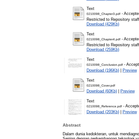
Text
- Accepte
0210098_Chapter3.pdf
Restricted to Repository staf
Download (429Kb)
Text
- Accepte
0210098_Chapter4.pdf
Restricted to Repository staf
Download (259Kb)
Text
- Accept
0210098_Conclusion.pdf
Download (196Kb)
|
Preview
Text
0210098_Cover.pdf
Download (60Kb)
|
Preview
Text
- Accept
0210098_Reference.pdf
Download (203Kb)
|
Preview
Abstract
Dalam dunia kedokteran, untuk mendiagnos
Seiring dengan perkembangan teknologi ya