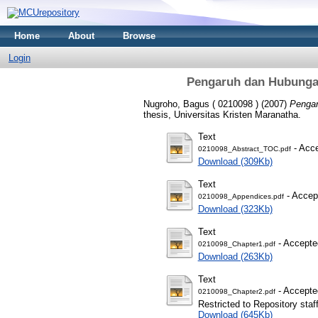
Home
About
Browse
Login
Pengaruh dan Hubungan
Nugroho, Bagus ( 0210098 )
(2007)
Pengar
thesis, Universitas Kristen Maranatha.
Text
- Acce
0210098_Abstract_TOC.pdf
Download (309Kb)
Text
- Accep
0210098_Appendices.pdf
Download (323Kb)
Text
- Accepte
0210098_Chapter1.pdf
Download (263Kb)
Text
- Accepte
0210098_Chapter2.pdf
Restricted to Repository staf
Download (645Kb)