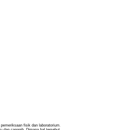
emeriksaan fisik dan laboratorium.
u dan canggih. Dimana hal tersebut