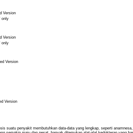
d Version
f only
d Version
f only
ed Version
ed Version
is suatu penyakit membutuhkan data-data yang lengkap, seperti anamnesa, p
ng semakin maju dan pesat, banyak ditemukan alat-alat kedokteran yang bar