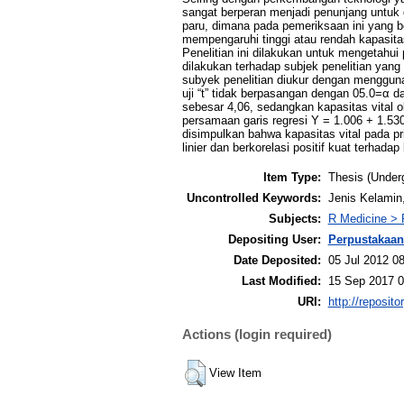
sangat berperan menjadi penunjang untuk 
paru, dimana pada pemeriksaan ini yang be
mempengaruhi tinggi atau rendah kapasitas 
Penelitian ini dilakukan untuk mengetahui
dilakukan terhadap subjek penelitian yang 
subyek penelitian diukur dengan menggun
uji “t” tidak berpasangan dengan 05.0=α da
sebesar 4,06, sedangkan kapasitas vital 
persamaan garis regresi Y = 1.006 + 1.530
disimpulkan bahwa kapasitas vital pada pr
linier dan berkorelasi positif kuat terhadap 
Item Type:
Thesis (Under
Uncontrolled Keywords:
Jenis Kelamin
Subjects:
R Medicine > 
Depositing User:
Perpustakaan
Date Deposited:
05 Jul 2012 0
Last Modified:
15 Sep 2017 0
URI:
http://reposit
Actions (login required)
View Item