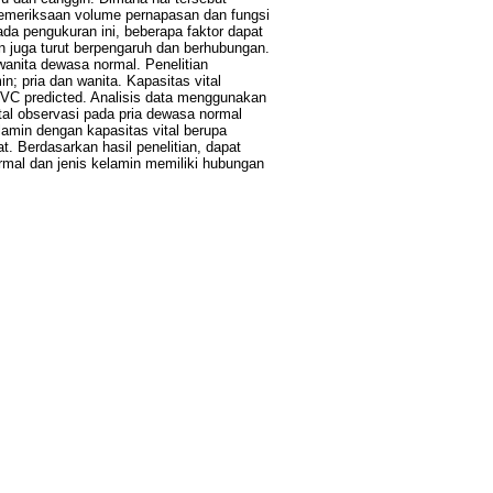
 pemeriksaan volume pernapasan dan fungsi
ada pengukuran ini, beberapa faktor dapat
in juga turut berpengaruh dan berhubungan.
wanita dewasa normal. Penelitian
n; pria dan wanita. Kapasitas vital
VC predicted. Analisis data menggunakan
vital observasi pada pria dewasa normal
lamin dengan kapasitas vital berupa
. Berdasarkan hasil penelitian, dapat
ormal dan jenis kelamin memiliki hubungan