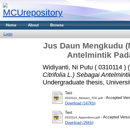
Home
About
Browse
Login
Jus Daun Mengkudu (Mo
Antelmintik Pad
Widiyanti, Ni Putu ( 0310114 )
(
Citrifolia L.) Sebagai Antelmin
Undergraduate thesis, Universi
Text
- Accepted Ver
0310114_Abstract_TOC.pdf
Download (147Kb)
Text
- Accepted Versi
0310114_Appendices.pdf
Download (26Kb)