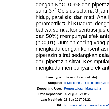
dengan NaCl 0,9% dan piperazi
suhu 37˚ Celsius selama 3 jam
hidup, paralisis, dan mati. Anal
parametrik “Chi Kuadrat” denga
bahwa semua konsentrasi jus
dan 50%) mempunyai efek ante
(p<0,01). Jumlah cacing yang p
mengkudu dengan konsentrasi 1
piperazin sitrat sedangkan da
dari piperazin sitrat. Kesimpula
mengkudu mempunyai efek ante
Item Type:
Thesis (Undergraduate)
Subjects:
R Medicine > R Medicine (Gener
Depositing User:
Perpustakaan Maranatha
Date Deposited:
02 Aug 2012 08:53
Last Modified:
26 Sep 2017 06:22
URI:
http://repository.maranatha.edu/