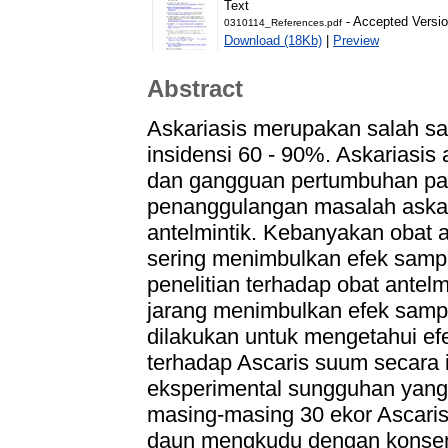
Text
- Accepted Versi
0310114_References.pdf
Download (18Kb)
|
Preview
Abstract
Askariasis merupakan salah sa
insidensi 60 - 90%. Askariasis
dan gangguan pertumbuhan pad
penanggulangan masalah askar
antelmintik. Kebanyakan obat a
sering menimbulkan efek sampi
penelitian terhadap obat antelm
jarang menimbulkan efek sampi
dilakukan untuk mengetahui ef
terhadap Ascaris suum secara inv
eksperimental sungguhan yang
masing-masing 30 ekor Ascaris
daun mengkudu dengan konsen