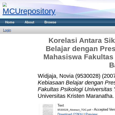
Home
About
Browse
Login
Korelasi Antara Si
Belajar dengan Pres
Mahasiswa Fakultas P
B
Widjaja, Novia (9530028)
(200
Kebiasaan Belajar dengan Pre
Fakultas Psikologi Universitas 
Universitas Kristen Maranatha.
Text
- Accepted Ver
9530028_Abstract_TOC.pdf
Download (22Kb)
|
Preview