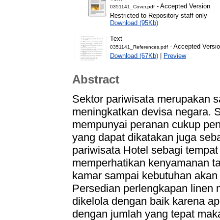
- Accepted Version
0351141_Cover.pdf
Restricted to Repository staff only
Download (95Kb)
Text
- Accepted Versi
0351141_References.pdf
Download (67Kb)
|
Preview
Abstract
Sektor pariwisata merupakan s
meningkatkan devisa negara. S
mempunyai peranan cukup pent
yang dapat dikatakan juga seb
pariwisata Hotel sebagi tempa
memperhatikan kenyamanan tamu
kamar sampai kebutuhan akan 
Persedian perlengkapan linen 
dikelola dengan baik karena ap
dengan jumlah yang tepat maka