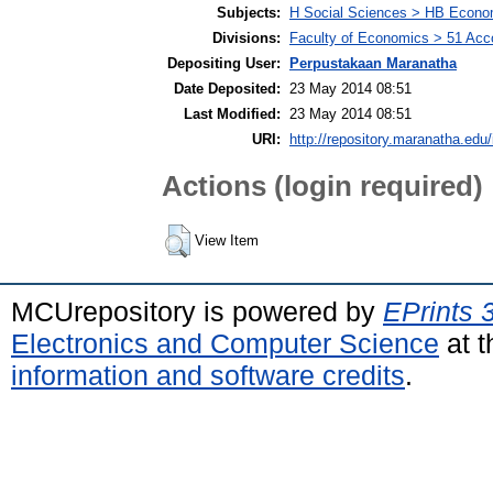
Subjects:
H Social Sciences > HB Econo
Divisions:
Faculty of Economics > 51 Acc
Depositing User:
Perpustakaan Maranatha
Date Deposited:
23 May 2014 08:51
Last Modified:
23 May 2014 08:51
URI:
http://repository.maranatha.edu/
Actions (login required)
View Item
MCUrepository is powered by
EPrints 
Electronics and Computer Science
at t
information and software credits
.