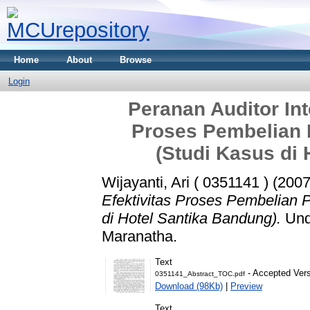
Home
About
Browse
Login
Peranan Auditor Int
Proses Pembelian 
(Studi Kasus di
Wijayanti, Ari ( 0351141 )
(200
Efektivitas Proses Pembelian 
di Hotel Santika Bandung).
Unde
Maranatha.
Text
- Accepted Ver
0351141_Abstract_TOC.pdf
Download (98Kb)
|
Preview
Text