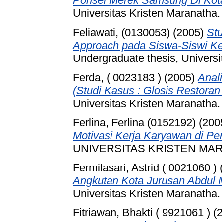
Ponsel Merek Samsung Di Kot
Universitas Kristen Maranatha.
Feliawati, (0130053)
(2005)
Stu
Approach pada Siswa-Siswi Kel
Undergraduate thesis, Universi
Ferda, ( 0023183 )
(2005)
Anal
(Studi Kasus : Glosis Restora
Universitas Kristen Maranatha.
Ferlina, Ferlina (0152192)
(200
Motivasi Kerja Karyawan di Pe
UNIVERSITAS KRISTEN MA
Fermilasari, Astrid ( 0021060 )
Angkutan Kota Jurusan Abdul 
Universitas Kristen Maranatha.
Fitriawan, Bhakti ( 9921061 )
(