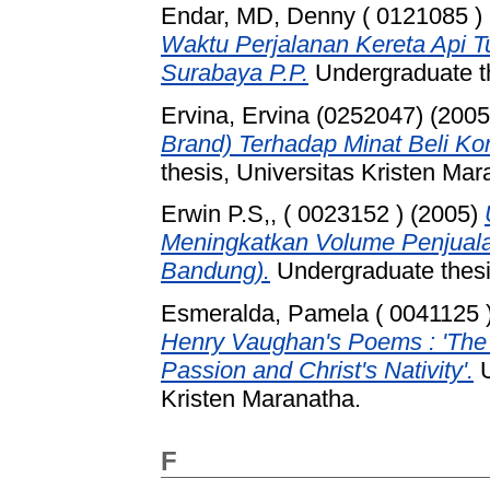
Endar, MD, Denny ( 0121085 )
Waktu Perjalanan Kereta Api T
Surabaya P.P.
Undergraduate th
Ervina, Ervina (0252047)
(200
Brand) Terhadap Minat Beli Ko
thesis, Universitas Kristen Mar
Erwin P.S,, ( 0023152 )
(2005)
Meningkatkan Volume Penjuala
Bandung).
Undergraduate thesis
Esmeralda, Pamela ( 0041125 
Henry Vaughan's Poems : 'The 
Passion and Christ's Nativity'.
U
Kristen Maranatha.
F