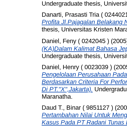
Undergraduate thesis, Universi
Danarti, Prasasti Tria ( 0244021
Profita Jl.Pajagalan Belakang
thesis, Universitas Kristen Mar
Daniel, Feny ( 0242045 )
(2005
(KA)Dalam Kalimat Bahasa Jep
Undergraduate thesis, Universi
Daniel, Henry ( 0023039 )
(200
Pengelolaan Perusahaan Pada
Berdasarkan Criteria For Perf
Di PT."X",Jakarta).
Undergraduat
Maranatha.
Daud T., Binar ( 9851127 )
(20
Pertambahan Nilai Untuk Menge
Kasus Pada PT Radani Tunas 