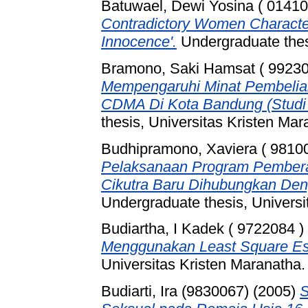
Batuwael, Dewi Yosina ( 01410
Contradictory Women Character
Innocence'.
Undergraduate thesi
Bramono, Saki Hamsat ( 99230
Mempengaruhi Minat Pembelia
CDMA Di Kota Bandung (Studi 
thesis, Universitas Kristen Mar
Budhipramono, Xaviera ( 9810
Pelaksanaan Program Pember
Cikutra Baru Dihubungkan De
Undergraduate thesis, Universi
Budiartha, I Kadek ( 9722084 )
Menggunakan Least Square Est
Universitas Kristen Maranatha.
Budiarti, Ira (9830067)
(2005)
S