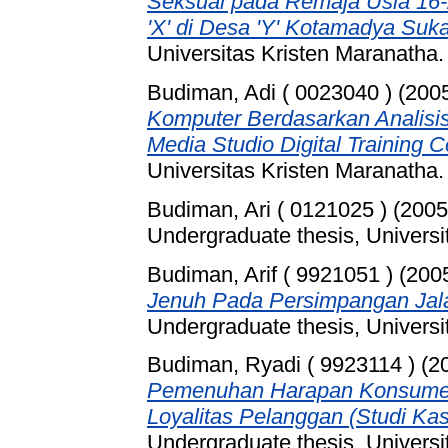
Seksual pada Remaja Usia 16-
'X' di Desa 'Y' Kotamadya Suk
Universitas Kristen Maranatha.
Budiman, Adi ( 0023040 )
(200
Komputer Berdasarkan Analisis
Media Studio Digital Training C
Universitas Kristen Maranatha.
Budiman, Ari ( 0121025 )
(200
Undergraduate thesis, Universi
Budiman, Arif ( 9921051 )
(200
Jenuh Pada Persimpangan Jal
Undergraduate thesis, Universi
Budiman, Ryadi ( 9923114 )
(2
Pemenuhan Harapan Konsumen
Loyalitas Pelanggan (Studi Ka
Undergraduate thesis, Universi