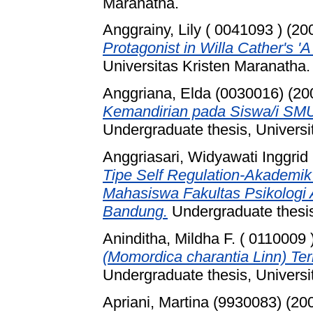
Maranatha.
Anggrainy, Lily ( 0041093 )
(20
Protagonist in Willa Cather's 'A
Universitas Kristen Maranatha.
Anggriana, Elda (0030016)
(20
Kemandirian pada Siswa/i SMU 
Undergraduate thesis, Universi
Anggriasari, Widyawati Inggrid
Tipe Self Regulation-Akademik
Mahasiswa Fakultas Psikologi 
Bandung.
Undergraduate thesis
Aninditha, Mildha F. ( 0110009 
(Momordica charantia Linn) Te
Undergraduate thesis, Universi
Apriani, Martina (9930083)
(20