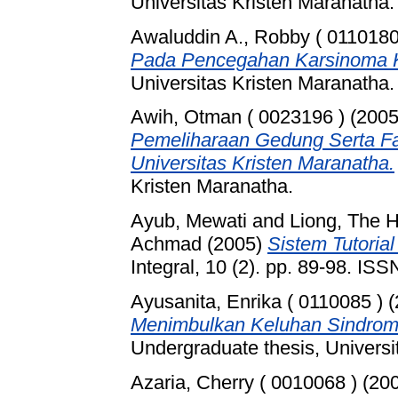
Universitas Kristen Maranatha.
Awaluddin A., Robby ( 0110180
Pada Pencegahan Karsinoma 
Universitas Kristen Maranatha.
Awih, Otman ( 0023196 )
(200
Pemeliharaan Gedung Serta Fas
Universitas Kristen Maranatha.
Kristen Maranatha.
Ayub, Mewati
and
Liong, The 
Achmad
(2005)
Sistem Tutoria
Integral, 10 (2). pp. 89-98. IS
Ayusanita, Enrika ( 0110085 )
(
Menimbulkan Keluhan Sindroma
Undergraduate thesis, Universi
Azaria, Cherry ( 0010068 )
(20