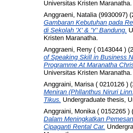
Universitas Kristen Maranatha.
Anggraeni, Natalia (9930097)
(
Gambaran Kebutuhan pada Rem
di Sekolah 'X' & 'Y' Bandung.
Un
Kristen Maranatha.
Anggraeni, Reny ( 0143044 )
(
of Speaking Skill in Business N
Programme At Maranatha Christ
Universitas Kristen Maranatha.
Anggraini, Marisa ( 0210126 )
(
Meniran (Phllanthus Niruri Li
Tikus.
Undergraduate thesis, Un
Anggraini, Monika ( 0152265 )
Dalam Meningkatkan Pemesana
Cipaganti Rental Car.
Undergrad