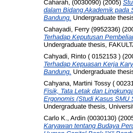
Caharah, (0030090)
(2005)
Stu
dalam Bidang Akademik pada S
Bandung.
Undergraduate thesis
Cahayadi, Ferry (9952336)
(20
Terhadap Keputusan Pembelia
Undergraduate thesis, FAKU
Cahyadi, Rinto ( 0152153 )
(20
Terhadap Kepuasan Kerja Kary
Bandung.
Undergraduate thesis
Cahyana, Martini Tossy ( 0023
Fisik, Tata Letak dan Lingkun
Ergonomis (Studi Kasus SMU S
Undergraduate thesis, Universi
Carlo K., Ardin (0030130)
(200
Karyawan tentang Budaya Perus