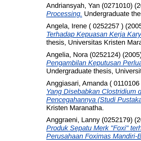
Andriansyah, Yan (0271010)
(2
Processing.
Undergraduate thes
Angela, Irene ( 0252257 )
(200
Terhadap Kepuasan Kerja Kar
thesis, Universitas Kristen Mar
Angelia, Nora (0252124)
(2005
Pengambilan Keputusan Perlu
Undergraduate thesis, Universi
Anggiasari, Amanda ( 0110106 
Yang Disebabkan Clostridium dif
Pencegahannya (Studi Pustaka
Kristen Maranatha.
Anggraeni, Lanny (0252179)
(2
Produk Sepatu Merk "Foxi" te
Perusahaan Foximas Mandiri-