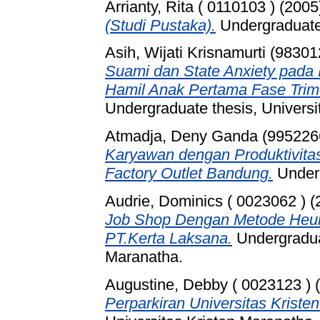
Arrianty, Rita ( 0110103 )
(2005
(Studi Pustaka).
Undergraduate 
Asih, Wijati Krisnamurti (98301
Suami dan State Anxiety pada 
Hamil Anak Pertama Fase Trime
Undergraduate thesis, Universi
Atmadja, Deny Ganda (995226
Karyawan dengan Produktivita
Factory Outlet Bandung.
Under
Audrie, Dominics ( 0023062 )
(
Job Shop Dengan Metode Heuri
PT.Kerta Laksana.
Undergraduat
Maranatha.
Augustine, Debby ( 0023123 )
(
Perparkiran Universitas Kriste