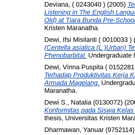
Deviana, ( 0243040 )
(2005)
Te
Listening in The English Langu
Old) at Tiara Bunda Pre-School
Kristen Maranatha.
Dewi, Ifsi Misilanti ( 0010033 )
(Centella asiatica (L.)Urban) 
Phenobarbital.
Undergraduate th
Dewi, Vinna Puspita ( 0152281
Terhadap Produktivitas Kerja
Armada Magelang.
Undergradua
Maranatha.
Dewi S., Natalia (0130072)
(20
Konformitas pada Siswa Kelas 
thesis, Universitas Kristen Mar
Dharmawan, Yanuar (9752114)