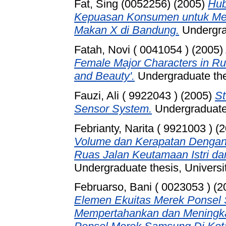
Fat, Sing (0052256)
(2005)
Hub
Kepuasan Konsumen untuk Me
Makan X di Bandung.
Undergra
Fatah, Novi ( 0041054 )
(2005)
Female Major Characters in Rut
and Beauty'.
Undergraduate thes
Fauzi, Ali ( 9922043 )
(2005)
St
Sensor System.
Undergraduate 
Febrianty, Narita ( 9921003 )
(2
Volume dan Kerapatan Denga
Ruas Jalan Keutamaan Istri da
Undergraduate thesis, Universi
Februarso, Bani ( 0023053 )
(2
Elemen Ekuitas Merek Ponsel
Mempertahankan dan Meningka