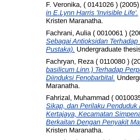
F. Veronika, ( 0141026 )
(2005
in E.Lynn Harris 'Invisible Life'.
Kristen Maranatha.
Fachrani, Aulia ( 0010061 )
(20
Sebagai Antioksidan Terhadap
Pustaka).
Undergraduate thesis
Fachryan, Reza ( 0110080 )
(2
basilicum Linn.) Terhadap Per
Diinduksi Fenobarbital.
Undergra
Maranatha.
Fahrizal, Muhammad ( 0010035
Sikap, dan Perilaku Pendudu
Kertajaya, Kecamatan Simpena
Berkaitan Dengan Penyakit Mal
Kristen Maranatha.