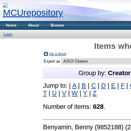
Home
About
Browse
Login
Items whe
Up a level
Export as
Group by:
Creator
Jump to:
|
A
|
B
|
C
|
D
|
E
|
F
|
T
|
U
|
V
|
W
|
Y
|
Z
Number of items:
628
.
Benyamin, Benny (9852188)
(2