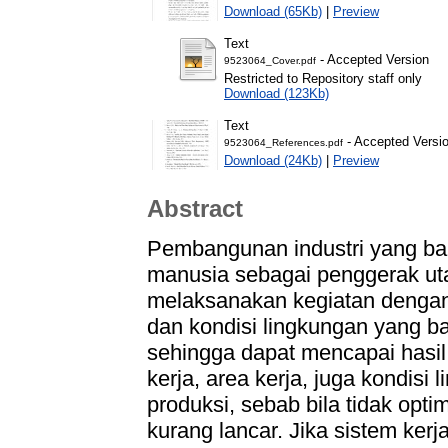
Download (65Kb)
|
Preview
Text
- Accepted Version
9523064_Cover.pdf
Restricted to Repository staff only
Download (123Kb)
Text
- Accepted Versi
9523064_References.pdf
Download (24Kb)
|
Preview
Abstract
Pembangunan industri yang bai
manusia sebagai penggerak u
melaksanakan kegiatan dengan b
dan kondisi lingkungan yang ba
sehingga dapat mencapai hasil 
kerja, area kerja, juga kondis
produksi, sebab bila tidak opt
kurang lancar. Jika sistem ker