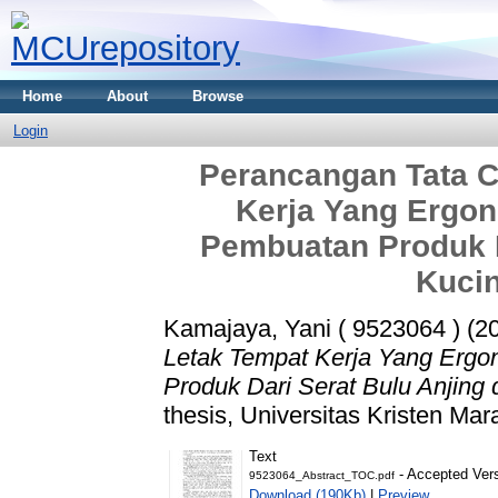
Home
About
Browse
Login
Perancangan Tata C
Kerja Yang Ergo
Pembuatan Produk D
Kuci
Kamajaya, Yani ( 9523064 )
(2
Letak Tempat Kerja Yang Erg
Produk Dari Serat Bulu Anjing
thesis, Universitas Kristen Mar
Text
- Accepted Ver
9523064_Abstract_TOC.pdf
Download (190Kb)
|
Preview