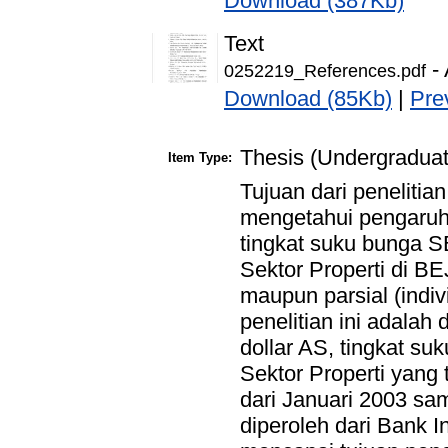
Download (387Kb)
Text
- 
0252219_References.pdf
Download (85Kb)
|
Pre
Thesis (Undergraduat
Item Type:
Tujuan dari penelitia
mengetahui pengaruh 
tingkat suku bunga 
Sektor Properti di B
maupun parsial (indi
penelitian ini adalah 
dollar AS, tingkat s
Sektor Properti yang 
dari Januari 2003 s
diperoleh dari Bank I