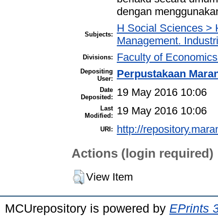
dengan menggunakan 
H Social Sciences > 
Subjects:
Management. Industr
Faculty of Economic
Divisions:
Depositing
Perpustakaan Mara
User:
Date
19 May 2016 10:06
Deposited:
Last
19 May 2016 10:06
Modified:
http://repository.mar
URI:
Actions (login required)
View Item
MCUrepository is powered by
EPrints 