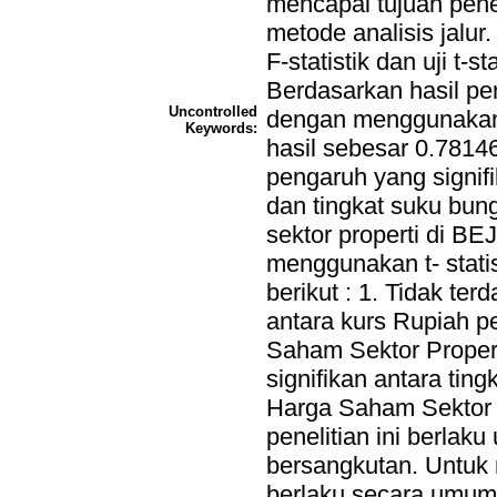
mencapai tujuan pene
metode analisis jalur
F-statistik dan uji t-s
Berdasarkan hasil pe
Uncontrolled
dengan menggunakan 
Keywords:
hasil sebesar 0.78146
pengaruh yang signif
dan tingkat suku bun
sektor properti di BE
menggunakan t- stati
berikut : 1. Tidak ter
antara kurs Rupiah p
Saham Sektor Propert
signifikan antara tin
Harga Saham Sektor P
penelitian ini berlaku
bersangkutan. Untuk m
berlaku secara umum p