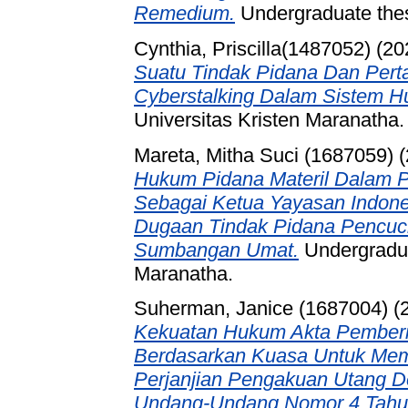
Remedium.
Undergraduate thes
Cynthia, Priscilla(1487052)
(20
Suatu Tindak Pidana Dan Per
Cyberstalking Dalam Sistem H
Universitas Kristen Maranatha.
Mareta, Mitha Suci (1687059)
(
Hukum Pidana Materil Dalam P
Sebagai Ketua Yayasan Indonesi
Dugaan Tindak Pidana Pencu
Sumbangan Umat.
Undergraduat
Maranatha.
Suherman, Janice (1687004)
(
Kekuatan Hukum Akta Pemberi
Berdasarkan Kuasa Untuk Mem
Perjanjian Pengakuan Utang 
Undang-Undang Nomor 4 Tahu