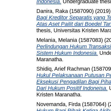
Indonesia.
Undergraduate thesis
Danira, Raka (1587090)
(2019
Bagi Kreditor Separatis yang T
Atas Aset Pailit dari Boedel Ta
thesis, Universitas Kristen Mar
Melania, Melania (1587083)
(2
Perlindungan Hukum Transaksi 
Sistem Hukum Indonesia.
Under
Maranatha.
Shidiq, Arief Rachman (158709
Hukul Pelaksanaan Putusan Pe
Eksekusi Pengadilan Bagi Pih
Dari Hukum Positif Indoneisa.
U
Kristen Maranatha.
Novemanda, Firda (1587064)
(
Hukum Bagi Pihak Ketiga Akib