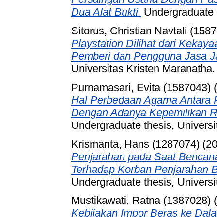
Dua Alat Bukti.
Undergraduate t
Sitorus, Christian Navtali (158
Playstation Dilihat dari Kekay
Pemberi dan Pengguna Jasa Ja
Universitas Kristen Maranatha.
Purnamasari, Evita (1587043)
(
Hal Perbedaan Agama Antara P
Dengan Adanya Kepemilikan R
Undergraduate thesis, Universi
Krismanta, Hans (1287074)
(2
Penjarahan pada Saat Bencan
Terhadap Korban Penjarahan B
Undergraduate thesis, Universi
Mustikawati, Ratna (1387028)
(
Kebijakan Impor Beras ke Dal