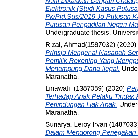
Nuril Dikaitkan Dengan Undan
Elektronik (Studi Kasus Putu
Pk/Pid.Sus/2019 Jo Putusan K
Putusan Pengadilan Negeri Ma
Undergraduate thesis, Universi
Rizal, Ahmad(1587032)
(2020)
Prinsip Mengenal Nasabah Se
Pemilik Rekening Yang Mengg
Menampung Dana Ilegal.
Under
Maranatha.
Linawati, (1387089)
(2020)
Pen
Terhadap Anak Pelaku Tindak
Perlindungan Hak Anak.
Underg
Maranatha.
Sunarya, Leroy Irvan (1487033
Dalam Mendorong Penegakan 