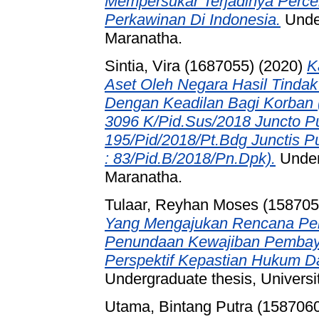
Mempersukar Terjadinya Perc
Perkawinan Di Indonesia.
Under
Maranatha.
Sintia, Vira (1687055)
(2020)
K
Aset Oleh Negara Hasil Tinda
Dengan Keadilan Bagi Korban 
3096 K/Pid.Sus/2018 Juncto P
195/Pid/2018/Pt.Bdg Junctis 
: 83/Pid.B/2018/Pn.Dpk).
Underg
Maranatha.
Tulaar, Reyhan Moses (158705
Yang Mengajukan Rencana Per
Penundaan Kewajiban Pembaya
Perspektif Kepastian Hukum Da
Undergraduate thesis, Universi
Utama, Bintang Putra (158706