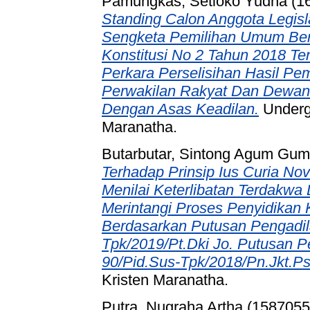
Pamungkas, Setioko Yudha (1
Standing Calon Anggota Legisl
Sengketa Pemilihan Umum Be
Konstitusi No 2 Tahun 2018 Te
Perkara Perselisihan Hasil P
Perwakilan Rakyat Dan Dewan 
Dengan Asas Keadilan.
Undergr
Maranatha.
Butarbutar, Sintong Agum Gum
Terhadap Prinsip Ius Curia No
Menilai Keterlibatan Terdakwa
Merintangi Proses Penyidikan
Berdasarkan Putusan Pengadila
Tpk/2019/Pt.Dki Jo. Putusan P
90/Pid.Sus-Tpk/2018/Pn.Jkt.Ps
Kristen Maranatha.
Putra, Nugraha Artha (1587055