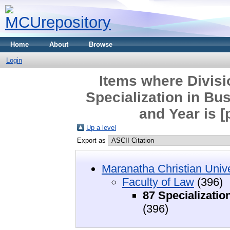
Home
About
Browse
Login
Items where Divisi
Specialization in Bu
and Year is [
Up a level
Export as
Maranatha Christian Unive
Faculty of Law
(396)
87 Specializati
(396)