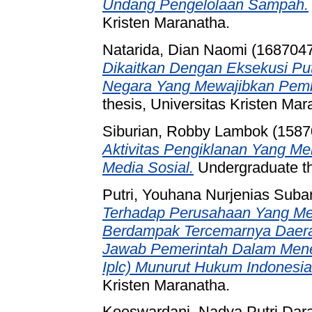
Undang Pengelolaan Sampah.
Kristen Maranatha.
Natarida, Dian Naomi (168704
Dikaitkan Dengan Eksekusi Pu
Negara Yang Mewajibkan Pemb
thesis, Universitas Kristen Mar
Siburian, Robby Lambok (1587
Aktivitas Pengiklanan Yang 
Media Sosial.
Undergraduate th
Putri, Youhana Nurjenias Suba
Terhadap Perusahaan Yang M
Berdampak Tercemarnya Daera
Jawab Pemerintah Dalam Mener
Iplc) Munurut Hukum Indonesia
Kristen Maranatha.
Koeswardani, Nadya Putri Dar