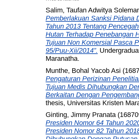
Salim, Taufan Adwitya Solema
Pemberlakuan Sanksi Pidana
Tahun 2013 Tentang Pencega
Hutan Terhadap Penebangan H
Tujuan Non Komersial Pasca 
95/Puu-Xii/2014”.
Undergraduate
Maranatha.
Munthe, Bohal Yacob Asi (168
Pengaturan Perizinan Penelit
Tujuan Medis Dihubungkan De
Berkaitan Dengan Pengembang
thesis, Universitas Kristen Mar
Ginting, Jimmy Pranata (16870
Presiden Nomor 64 Tahun 2020
Presiden Nomor 82 Tahun 201
Dihubungkan Dengan Putusa