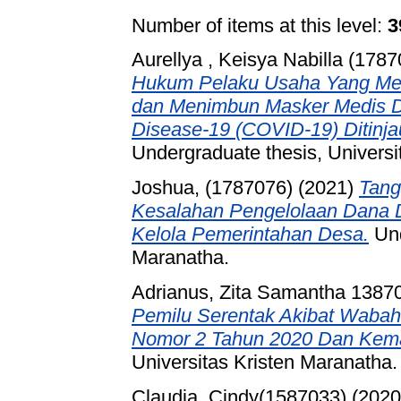
Number of items at this level:
3
Aurellya , Keisya Nabilla (178
Hukum Pelaku Usaha Yang Mem
dan Menimbun Masker Medis 
Disease-19 (COVID-19) Ditinja
Undergraduate thesis, Universi
Joshua, (1787076)
(2021)
Tang
Kesalahan Pengelolaan Dana 
Kelola Pemerintahan Desa.
Und
Maranatha.
Adrianus, Zita Samantha 1387
Pemilu Serentak Akibat Wabah
Nomor 2 Tahun 2020 Dan Kem
Universitas Kristen Maranatha.
Claudia, Cindy(1587033)
(202