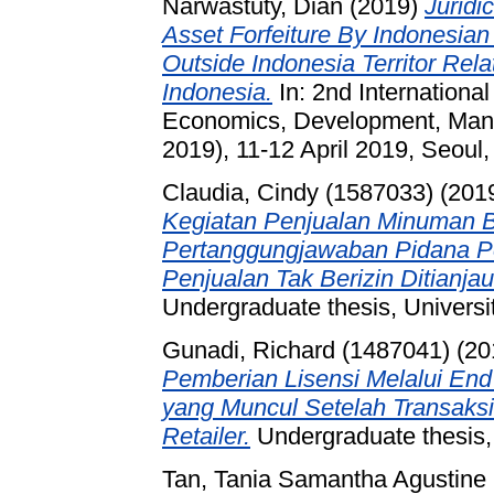
Narwastuty, Dian
(2019)
Juridi
Asset Forfeiture By Indonesian
Outside Indonesia Territor Rela
Indonesia.
In: 2nd Internationa
Economics, Development, Man
2019), 11-12 April 2019, Seoul
Claudia, Cindy (1587033)
(201
Kegiatan Penjualan Minuman B
Pertanggungjawaban Pidana P
Penjualan Tak Berizin Ditianja
Undergraduate thesis, Universi
Gunadi, Richard (1487041)
(20
Pemberian Lisensi Melalui En
yang Muncul Setelah Transaksi
Retailer.
Undergraduate thesis, 
Tan, Tania Samantha Agustine