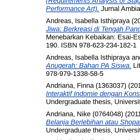
(Requirements Analysis of Stag
Performance Art).
Jurnal Ambian
Andreas, Isabella Isthipraya
(2
Jiwa: Berkreasi di Tengah Pan
Menebarkan Kebaikan: Esai-Es
190. ISBN 978-623-234-182-1
Andreas, Isabella Isthipraya
an
Anugerah: Bahan PA Siswa.
Li
978-979-1338-58-5
Andriana, Finna (1363037)
(20
Interaktif Indomie dengan Kon
Undergraduate thesis, Universi
Andriana, Nike (0764048)
(201
Belanja Berlebihan atau Shopah
Undergraduate thesis, Universi