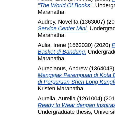
"The World Of Books".
Undergra
Maranatha.
Audrey, Novelita (1363007)
(20
Service Center Mini.
Undergradu
Maranatha.
Aulia, Irene (1563030)
(2020)
P
Basket di Bandung.
Undergradua
Maranatha.
Aurecianus, Andrew (1364043)
Mengajak Perempuan di Kota B
di Perguruan Shen Long Kungf
Kristen Maranatha.
Aurelia, Aurelia (1261004)
(201
Ready to Wear dengan Inspira
Undergraduate thesis, Universi