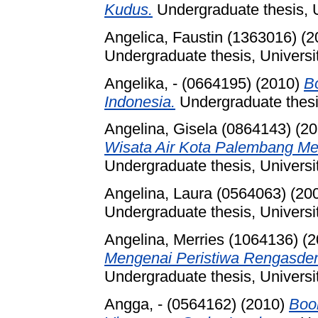
Kudus.
Undergraduate thesis, U
Angelica, Faustin (1363016)
(2
Undergraduate thesis, Universi
Angelika, - (0664195)
(2010)
B
Indonesia.
Undergraduate thesis
Angelina, Gisela (0864143)
(20
Wisata Air Kota Palembang Me
Undergraduate thesis, Universi
Angelina, Laura (0564063)
(20
Undergraduate thesis, Universi
Angelina, Merries (1064136)
(2
Mengenai Peristiwa Rengasde
Undergraduate thesis, Universi
Angga, - (0564162)
(2010)
Boo