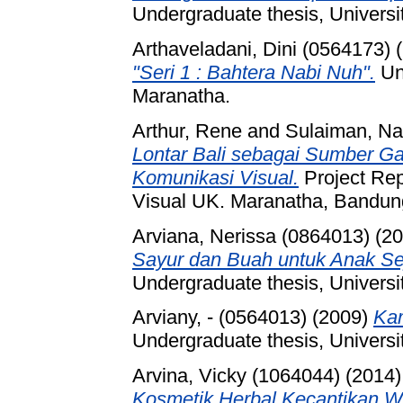
Undergraduate thesis, Universi
Arthaveladani, Dini (0564173)
(
"Seri 1 : Bahtera Nabi Nuh".
Und
Maranatha.
Arthur, Rene
and
Sulaiman, Na
Lontar Bali sebagai Sumber G
Komunikasi Visual.
Project Rep
Visual UK. Maranatha, Bandun
Arviana, Nerissa (0864013)
(20
Sayur dan Buah untuk Anak Se
Undergraduate thesis, Universi
Arviany, - (0564013)
(2009)
Kam
Undergraduate thesis, Universi
Arvina, Vicky (1064044)
(2014
Kosmetik Herbal Kecantikan W