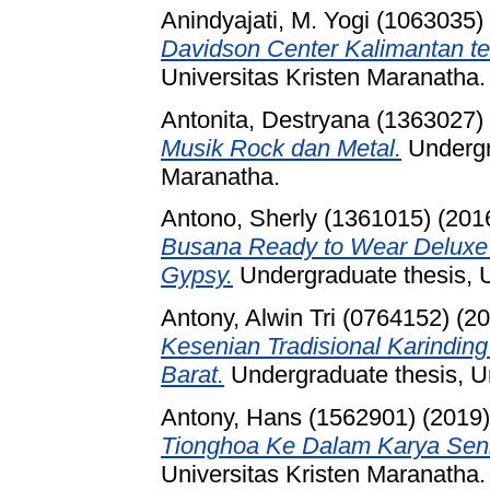
Anindyajati, M. Yogi (1063035)
Davidson Center Kalimantan t
Universitas Kristen Maranatha.
Antonita, Destryana (1363027)
Musik Rock dan Metal.
Undergra
Maranatha.
Antono, Sherly (1361015)
(201
Busana Ready to Wear Deluxe
Gypsy.
Undergraduate thesis, U
Antony, Alwin Tri (0764152)
(20
Kesenian Tradisional Karindin
Barat.
Undergraduate thesis, Un
Antony, Hans (1562901)
(2019
Tionghoa Ke Dalam Karya Seni
Universitas Kristen Maranatha.