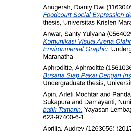
Anugerah, Dianty Dwi (116304
Foodcourt Social Expression d
thesis, Universitas Kristen Mar
Anwar, Santy Yulyana (056402
Komunikasi Visual Arena Olah
Environmental Graphic.
Undergr
Maranatha.
Aphroditte, Aphroditte (156103
Busana Siap Pakai Dengan Insp
Undergraduate thesis, Universi
Apin, Arleti Mochtar
and
Panda
Sukapura
and
Damayanti, Nun
batik Tamarin.
Yayasan Lembag
623-97400-6-1
Aprilia, Audrey (1263056)
(201