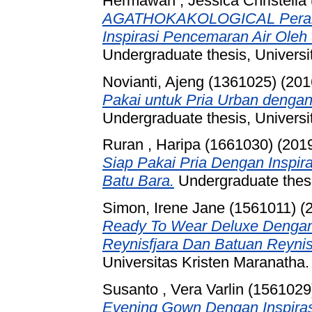
Hermawan , Jessica Christella
AGATHOKAKOLOGICAL Peranc
Inspirasi Pencemaran Air Ole
Undergraduate thesis, Universi
Novianti, Ajeng (1361025)
(201
Pakai untuk Pria Urban dengan I
Undergraduate thesis, Universi
Ruran , Haripa (1661030)
(201
Siap Pakai Pria Dengan Inspi
Batu Bara.
Undergraduate thesi
Simon, Irene Jane (1561011)
(
Ready To Wear Deluxe Dengan I
Reynisfjara Dan Batuan Reynisfj
Universitas Kristen Maranatha.
Susanto , Vera Varlin (1561029
Evening Gown Dengan Inspiras