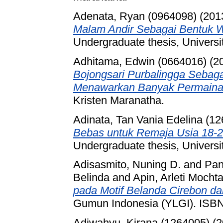
Adenata, Ryan (0964098)
(201
Malam Andir Sebagai Bentuk 
Undergraduate thesis, Universi
Adhitama, Edwin (0664016)
(2
Bojongsari Purbalingga Sebag
Menawarkan Banyak Permaina
Kristen Maranatha.
Adinata, Tan Vania Edelina (1
Bebas untuk Remaja Usia 18-2
Undergraduate thesis, Universi
Adisasmito, Nuning D.
and
Pan
Belinda
and
Apin, Arleti Mochta
pada Motif Belanda Cirebon dan
Gumun Indonesia (YLGI). ISB
Adiwahyu, Kirana (1264005)
(2