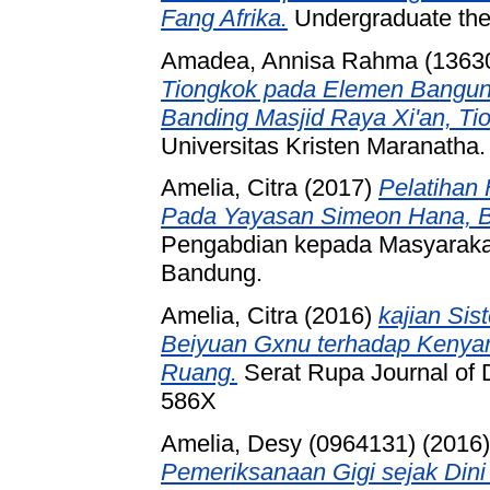
Fang Afrika.
Undergraduate thes
Amadea, Annisa Rahma (1363
Tiongkok pada Elemen Banguna
Banding Masjid Raya Xi'an, Ti
Universitas Kristen Maranatha.
Amelia, Citra
(2017)
Pelatihan 
Pada Yayasan Simeon Hana, B
Pengabdian kepada Masyaraka
Bandung.
Amelia, Citra
(2016)
kajian Si
Beiyuan Gxnu terhadap Kenya
Ruang.
Serat Rupa Journal of D
586X
Amelia, Desy (0964131)
(2016
Pemeriksanaan Gigi sejak Dini