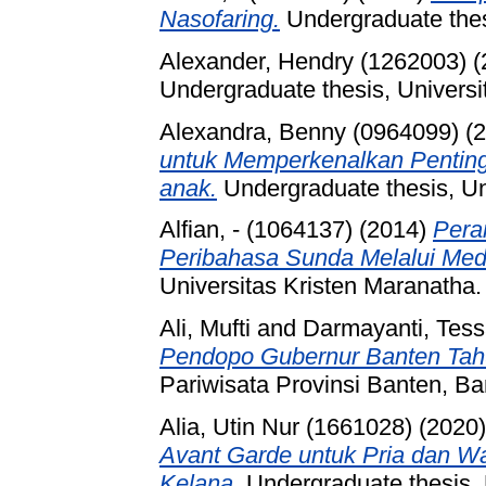
Nasofaring.
Undergraduate thes
Alexander, Hendry (1262003)
(
Undergraduate thesis, Universi
Alexandra, Benny (0964099)
(2
untuk Memperkenalkan Pentin
anak.
Undergraduate thesis, Un
Alfian, - (1064137)
(2014)
Pera
Peribahasa Sunda Melalui Med
Universitas Kristen Maranatha.
Ali, Mufti
and
Darmayanti, Tes
Pendopo Gubernur Banten Tah
Pariwisata Provinsi Banten, B
Alia, Utin Nur (1661028)
(2020
Avant Garde untuk Pria dan Wa
Kelana.
Undergraduate thesis, 