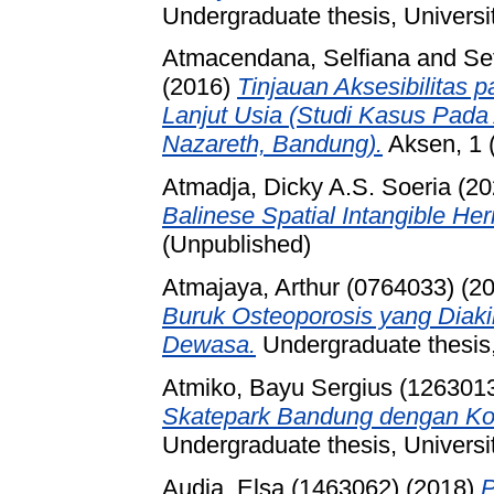
Undergraduate thesis, Universi
Atmacendana, Selfiana
and
Se
(2016)
Tinjauan Aksesibilitas
Lanjut Usia (Studi Kasus Pad
Nazareth, Bandung).
Aksen, 1 
Atmadja, Dicky A.S. Soeria
(20
Balinese Spatial Intangible Her
(Unpublished)
Atmajaya, Arthur (0764033)
(20
Buruk Osteoporosis yang Diak
Dewasa.
Undergraduate thesis,
Atmiko, Bayu Sergius (126301
Skatepark Bandung dengan Ko
Undergraduate thesis, Universi
Audia, Elsa (1463062)
(2018)
P