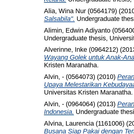
Alia, Wina Nur (0564179)
(201
Salsabila".
Undergraduate thesi
Alimin, Edwin Adiyanto (05640
Undergraduate thesis, Universi
Alverinne, Inke (0964212)
(201
Wayang Golek untuk Anak-Ana
Kristen Maranatha.
Alvin, - (0564073)
(2010)
Peran
Upaya Melestarikan Kebudayaa
Universitas Kristen Maranatha.
Alvin, - (0964064)
(2013)
Pera
Indonesia.
Undergraduate thesis
Alvina, Laurencia (1161006)
(2
Busana Siap Pakai dengan Tem