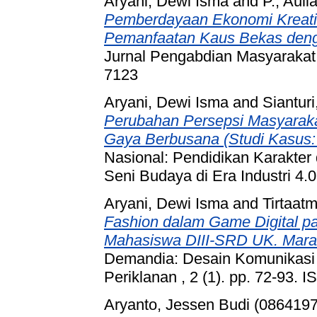
Aryani, Dewi Isma
and
P., Auli
Pemberdayaan Ekonomi Kreatif
Pemanfaatan Kaus Bekas deng
Jurnal Pengabdian Masyarakat 
7123
Aryani, Dewi Isma
and
Siantur
Perubahan Persepsi Masyaraka
Gaya Berbusana (Studi Kasus:
Nasional: Pendidikan Karakter d
Seni Budaya di Era Industri 4
Aryani, Dewi Isma
and
Tirtaatm
Fashion dalam Game Digital p
Mahasiswa DIII-SRD UK. Maranat
Demandia: Desain Komunikasi
Periklanan , 2 (1). pp. 72-93.
Aryanto, Jessen Budi (0864197