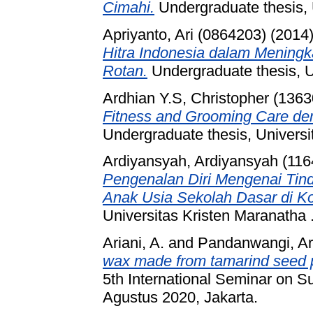
Cimahi.
Undergraduate thesis, 
Apriyanto, Ari (0864203)
(2014
Hitra Indonesia dalam Mening
Rotan.
Undergraduate thesis, U
Ardhian Y.S, Christopher (136
Fitness and Grooming Care d
Undergraduate thesis, Universi
Ardiyansyah, Ardiyansyah (11
Pengenalan Diri Mengenai Tind
Anak Usia Sekolah Dasar di K
Universitas Kristen Maranatha 
Ariani, A.
and
Pandanwangi, A
wax made from tamarind seed p
5th International Seminar on 
Agustus 2020, Jakarta.