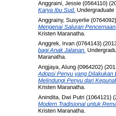
Anggraini, Jessie (0564110)
(2
Karya Ibu Sud.
Undergraduate t
Anggrainy, Susyerlie (0764092
Mengenai Saluran Pencernaan
Kristen Maranatha.
Anggrek, Irvan (0764143)
(201
bagi Anak Jalanan.
Undergradua
Maranatha.
Angjaya, Alung (0964202)
(201
Adopsi Penyu yang Dilakukan 
Melindungi Penyu dari Kepuna
Kristen Maranatha.
Anindita, Dwi Putri (1064121)
(
Modern Tradisional untuk Rema
Kristen Maranatha.