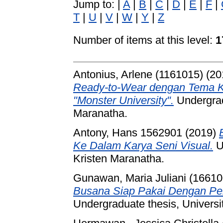
Jump to:
|
A
|
B
|
C
|
D
|
E
|
F
|
T
|
U
|
V
|
W
|
Y
|
Z
Number of items at this level:
1
Antonius, Arlene (1161015)
(20
Ready-to-Wear dengan Tema Ka
"Monster University".
Undergrad
Maranatha.
Antony, Hans 1562901
(2019)
Ke Dalam Karya Seni Visual.
U
Kristen Maranatha.
Gunawan, Maria Juliani (16610
Busana Siap Pakai Dengan Pe
Undergraduate thesis, Universi