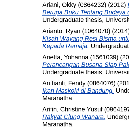
Ariani, Okky (0864232)
(2012)
Berupa Buku Tentang Budaya d
Undergraduate thesis, Universi
Arianto, Ryan (1064070)
(2014
Kisah Wayang Resi Bisma untu
Kepada Remaja.
Undergraduate
Arietta, Yohanna (1561039)
(20
Perancangan Busana Siap Pakai
Undergraduate thesis, Universi
Ariffianli, Fendy (0864076)
(20
Ikan Maskoki di Bandung.
Under
Maranatha.
Arifin, Christine Yusuf (096419
Rakyat Ciung Wanara.
Undergra
Maranatha.