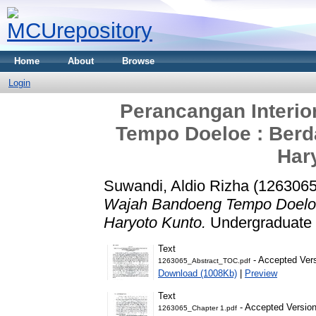
Home
About
Browse
Login
Perancangan Interi
Tempo Doeloe : Berd
Har
Suwandi, Aldio Rizha (1263065
Wajah Bandoeng Tempo Doeloe 
Haryoto Kunto.
Undergraduate t
Text
- Accepted Ver
1263065_Abstract_TOC.pdf
Download (1008Kb)
|
Preview
Text
- Accepted Versio
1263065_Chapter 1.pdf