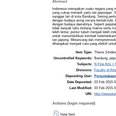
Abstract
Indonesia merupakan suatu negara yang me
yang cukup menarik yaitu tari jaipongan.
sanggar tari di kota Bandung. Seiring per
dengan budaya asing secara bertubi-tubi, 
dengan budaya daerahnya. Seperti pepata
tidak banyak tahu tentang makna serta man
lebih lentur, postur tubuh menjadi lebih i
untuk menumbuhkan kembali ketertarikanny
tari jaipong. Merancang dan mempromosika
diharapkan menjadi cara yang efektif unt
Item Type:
Thesis (Under
Uncontrolled Keywords:
Bandung, jaipo
Subjects:
N Fine Arts > 
Divisions:
Faculty of Ar
Depositing User:
Perpustakaan
Date Deposited:
03 Feb 2015 0
Last Modified:
03 Feb 2015 0
URI:
http://reposit
Actions (login required)
View Item