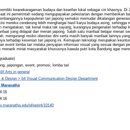
miliki keanekaragaman budaya dan kearifan lokal sebagai ciri khasnya. Di 
 Saat ini pemerintah sedang mengupayakan pelestarian dengan memberikan b
kembangannya kepopuleran tari jaipong semakin memudar dikalangan generasi 
kini mereka cenderung lebih menghargai hasil karya budaya asing, sehingga 
h mengatakan, tak kenal maka tak sayang, kurangnya pengenalan terhadap 
faat yang didapat dari menari jaipong. Salah satu manfaat belajar menari se
ndah, mengurangi resiko obesitas dini serta masih banyak manfaat lainnya yan
a terhadap kesenian tari jaipong ini. Kemajuan teknologi merupakan keuntun
n event lomba tari melalui penyajian informasi visual yang sesuai dengan 
uk menarik minat masyarakat khususnya kawula putri kota Bandung agar mere
graduate)
ng, jaipongan, event, promosi, lomba tari
NX Arts in general
ts & Design > 64 Visual Communication Design Department
 Maranatha
4:16
4:16
ory.maranatha.edu/id/eprint/10140