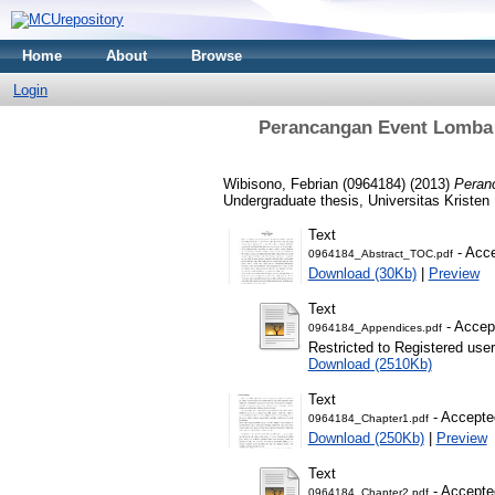
Home
About
Browse
Login
Perancangan Event Lomba 
Wibisono, Febrian (0964184)
(2013)
Peran
Undergraduate thesis, Universitas Kristen
Text
- Acce
0964184_Abstract_TOC.pdf
Download (30Kb)
|
Preview
Text
- Accep
0964184_Appendices.pdf
Restricted to Registered user
Download (2510Kb)
Text
- Accepte
0964184_Chapter1.pdf
Download (250Kb)
|
Preview
Text
- Accepte
0964184_Chapter2.pdf