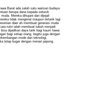
Jawa Barat ada salah satu warisan budaya
antuan berupa dana kepada seluruh
muda. Mereka dihujani dan dijejali
mereka tidak mengenal maupun tertarik lagi
kesenian daer ah membuat generasi muda
cara rutin ialah membuat tubuh menjadi
g bisa dijadikan daya tarik bagi kaum hawa
gan bagi setiap orang, begitu juga dengan
perkembangan mode dan teknologi,
ka tetap bugar dengan menari jaipong.