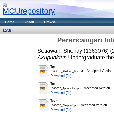
Home
About
Browse
Login
Perancangan Int
Setiawan, Shendy (1363076)
(
Akupunktur.
Undergraduate thes
Text
- Accepted Version
1363076_Abstract_TOC.pdf
Download (0b)
Text
- Accepted Version
1363076_Appendices.pdf
Download (0b)
Text
- Accepted Version
1363076_Chapter1.pdf
Download (0b)