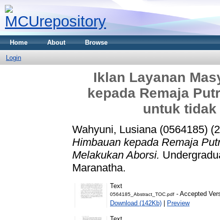
Home
About
Browse
Login
Iklan Layanan Mas
kepada Remaja Putri
untuk tidak
Wahyuni, Lusiana (0564185)
(2
Himbauan kepada Remaja Putri 
Melakukan Aborsi.
Undergraduat
Maranatha.
Text
- Accepted Ver
0564185_Abstract_TOC.pdf
Download (142Kb)
|
Preview
Text