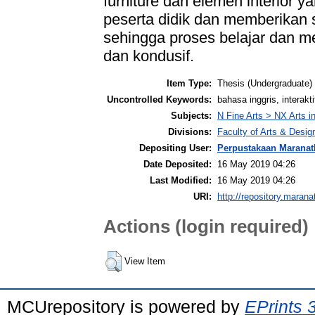
furniture dan elemen interior 
peserta didik dan memberikan
sehingga proses belajar dan m
dan kondusif.
Item Type:
Thesis (Undergraduate)
Uncontrolled Keywords:
bahasa inggris, interakti
Subjects:
N Fine Arts > NX Arts i
Divisions:
Faculty of Arts & Desig
Depositing User:
Perpustakaan Maranat
Date Deposited:
16 May 2019 04:26
Last Modified:
16 May 2019 04:26
URI:
http://repository.marana
Actions (login required)
View Item
MCUrepository is powered by
EPrints 