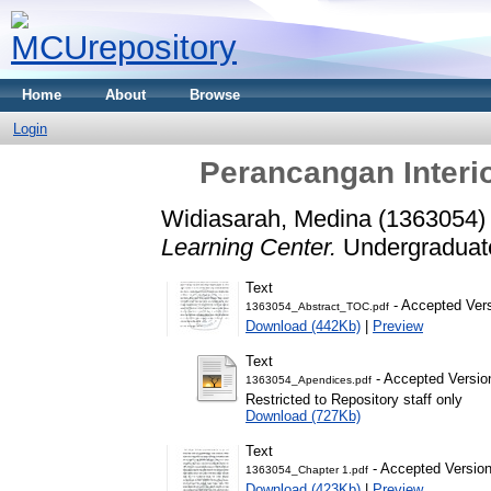
Home
About
Browse
Login
Perancangan Interio
Widiasarah, Medina (1363054)
Learning Center.
Undergraduate 
Text
- Accepted Ver
1363054_Abstract_TOC.pdf
Download (442Kb)
|
Preview
Text
- Accepted Versio
1363054_Apendices.pdf
Restricted to Repository staff only
Download (727Kb)
Text
- Accepted Versio
1363054_Chapter 1.pdf
Download (423Kb)
|
Preview