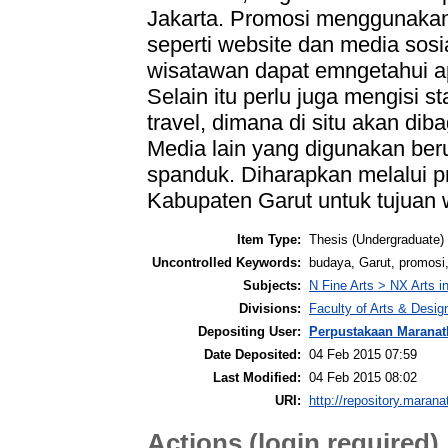
Jakarta. Promosi menggunakan
seperti website dan media sosi
wisatawan dapat emngetahui ap
Selain itu perlu juga mengisi 
travel, dimana di situ akan dib
Media lain yang digunakan ber
spanduk. Diharapkan melalui p
Kabupaten Garut untuk tujuan 
Item Type:
Thesis (Undergraduate)
Uncontrolled Keywords:
budaya, Garut, promosi,
Subjects:
N Fine Arts > NX Arts i
Divisions:
Faculty of Arts & Desi
Depositing User:
Perpustakaan Maranat
Date Deposited:
04 Feb 2015 07:59
Last Modified:
04 Feb 2015 08:02
URI:
http://repository.marana
Actions (login required)