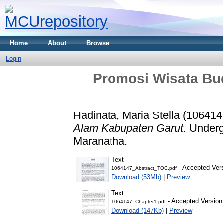
Home
About
Browse
Login
Promosi Wisata Bu
Hadinata, Maria Stella (106414
Alam Kabupaten Garut.
Undergr
Maranatha.
Text
- Accepted Ver
1064147_Abstract_TOC.pdf
Download (53Mb)
|
Preview
Text
- Accepted Version
1064147_Chapter1.pdf
Download (147Kb)
|
Preview