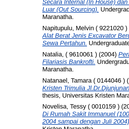
Secara Internal (In House) dan
Luar (Out Sourcing).
Undergradu
Maranatha.
Napitupulu, Melvin ( 9221020 )
Alat Berat Jenis Excavator B
Sewa Pertahun.
Undergraduate 
Natalia, ( 9610061 )
(2004)
Per
Filariasis Bankrofti.
Undergradua
Maranatha.
Natanael, Tamara ( 0144046 )
(
Kristen Trimulia Jl.Dr.Djunjun
thesis, Universitas Kristen Mar
Novelisa, Tessy ( 0010159 )
(2
Di Rumah Sakit Immanuel (100 
2004 sampai dengan Juli 2004)
Kristen Maranatha.