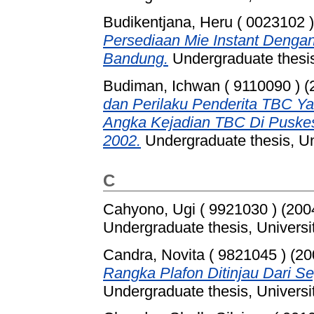
Budikentjana, Heru ( 0023102 )
Persediaan Mie Instant Deng
Bandung.
Undergraduate thesis
Budiman, Ichwan ( 9110090 )
(
dan Perilaku Penderita TBC Y
Angka Kejadian TBC Di Pusk
2002.
Undergraduate thesis, Un
C
Cahyono, Ugi ( 9921030 )
(200
Undergraduate thesis, Universi
Candra, Novita ( 9821045 )
(20
Rangka Plafon Ditinjau Dari S
Undergraduate thesis, Universi