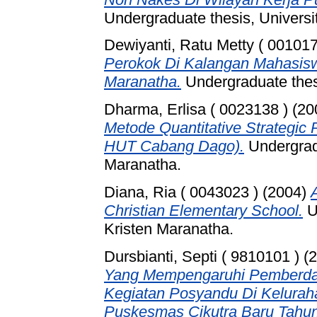
Undergraduate thesis, Universi
Dewiyanti, Ratu Metty ( 001017
Perokok Di Kalangan Mahasisw
Maranatha.
Undergraduate thesi
Dharma, Erlisa ( 0023138 )
(20
Metode Quantitative Strategic 
HUT Cabang Dago).
Undergradu
Maranatha.
Diana, Ria ( 0043023 )
(2004)
Christian Elementary School.
U
Kristen Maranatha.
Dursbianti, Septi ( 9810101 )
(2
Yang Mempengaruhi Pemberda
Kegiatan Posyandu Di Keluraha
Puskesmas Cikutra Baru Tahun