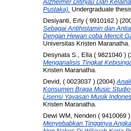
Alzheimer Ditinjau Dari Kelain
Pustaka).
Undergraduate thesis
Desiyanti, Erly ( 9910162 )
(20
Sebagai Antihistamin dan Antia
Dengan Hewan coba Mencit Gal
Universitas Kristen Maranatha.
Desynata S., Ella ( 9821040 )
(
Menganalisis Tingkat Kebising
Kristen Maranatha.
Devid, ( 0023037 )
(2004)
Anal
Konsumen Braga Music Studio
Lisensi Yayasan Musik Indones
Kristen Maranatha.
Dewi WM, Nenden ( 9410069 )
Menyebabkan Tingginya Angka 
Non Nakes Di Wilayah Kerja P