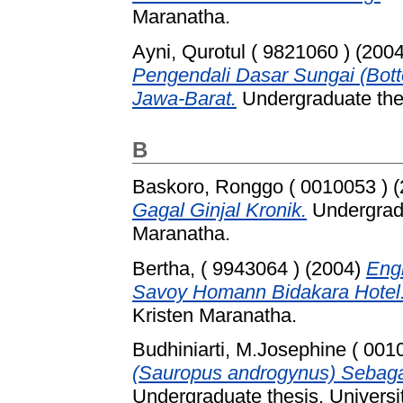
Maranatha.
Ayni, Qurotul ( 9821060 )
(200
Pengendali Dasar Sungai (Bot
Jawa-Barat.
Undergraduate thes
B
Baskoro, Ronggo ( 0010053 )
(
Gagal Ginjal Kronik.
Undergradu
Maranatha.
Bertha, ( 9943064 )
(2004)
Engl
Savoy Homann Bidakara Hotel
Kristen Maranatha.
Budhiniarti, M.Josephine ( 001
(Sauropus androgynus) Sebaga
Undergraduate thesis, Universi