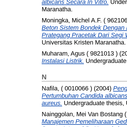
albicans Secara In Vitro.
Underg
Maranatha.
Moningka, Michel A.F. ( 962106
Beton Sistem Bondek Dengan 
Prategang Pracetak Dari Segi 
Universitas Kristen Maranatha.
Muharam, Agus ( 9821013 )
(2
Instalasi Listrik.
Undergraduate t
N
Nafila, ( 0010066 )
(2004)
Peng
Pertumbuhan Candida albicans,
aureus.
Undergraduate thesis, 
Nainggolan, Mei Van Bostang (
Manajemen Pemeliharaan Gedu