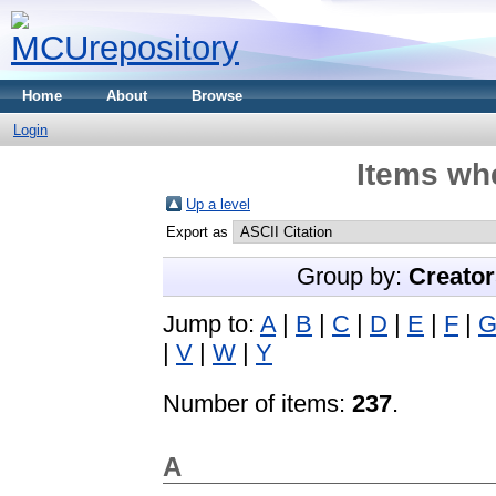
Home
About
Browse
Login
Items whe
Up a level
Export as
Group by:
Creator
Jump to:
A
|
B
|
C
|
D
|
E
|
F
|
|
V
|
W
|
Y
Number of items:
237
.
A