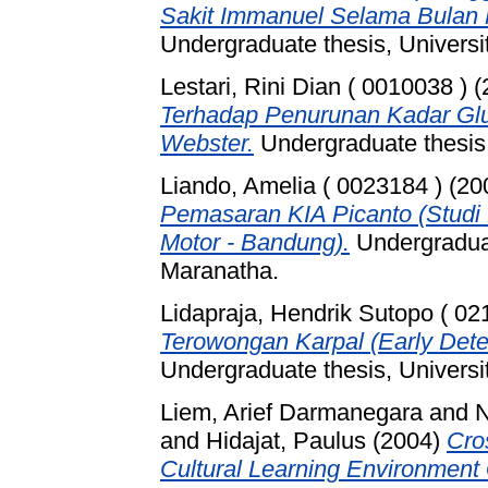
Sakit Immanuel Selama Bulan 
Undergraduate thesis, Universi
Lestari, Rini Dian ( 0010038 )
(
Terhadap Penurunan Kadar Gl
Webster.
Undergraduate thesis,
Liando, Amelia ( 0023184 )
(20
Pemasaran KIA Picanto (Stud
Motor - Bandung).
Undergraduat
Maranatha.
Lidapraja, Hendrik Sutopo ( 02
Terowongan Karpal (Early Dete
Undergraduate thesis, Universi
Liem, Arief Darmanegara
and
N
and
Hidajat, Paulus
(2004)
Cros
Cultural Learning Environment 