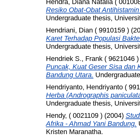
Hendra, Diana Natalia ( 001008
Resiko Obat-Obat Antihistamin
Undergraduate thesis, Universi
Hendriani, Dian ( 9910159 )
(2
Karet Terhadap Populasi Bakte
Undergraduate thesis, Universi
Hendriek S., Frank ( 9621046 )
Puncak, Kuat Geser Sisa dan K
Bandung Utara.
Undergraduate 
Hendriyanto, Hendriyanto ( 99
Herba (Andrographis paniculat
Undergraduate thesis, Universi
Hendy, ( 0021109 )
(2004)
Stud
Afrika - Ahmad Yani Bandung.
U
Kristen Maranatha.