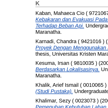
K
Kaban, Mahaeca Cio ( 9721067
Kebakaran dan Evakuasi Pada 
Terhadap Beban Api.
Undergrad
Maranatha.
Karnadi, Chandra ( 9421016 )
(
Proyek Dengan Menggunakan Me
thesis, Universitas Kristen Mar
Kesuma, Irsan ( 9810035 )
(20
Berdasarkan Lokalisasinya.
Und
Maranatha.
Khalik, Arief Ismail ( 0010065 )
(Studi Pustaka).
Undergraduate 
Khalimar, Sezy ( 0023073 )
(20
Pemenuhan Kebutuhan Lahan Pa