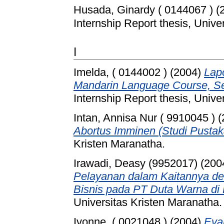
Husada, Ginardy ( 0144067 )
(
Internship Report thesis, Unive
I
Imelda, ( 0144002 )
(2004)
Lapo
Mandarin Language Course, Se
Internship Report thesis, Unive
Intan, Annisa Nur ( 9910045 )
(
Abortus Imminen (Studi Pustak
Kristen Maranatha.
Irawadi, Deasy (9952017)
(200
Pelayanan dalam Kaitannya d
Bisnis pada PT Duta Warna di
Universitas Kristen Maranatha.
Ivonne, ( 0021048 )
(2004)
Eva