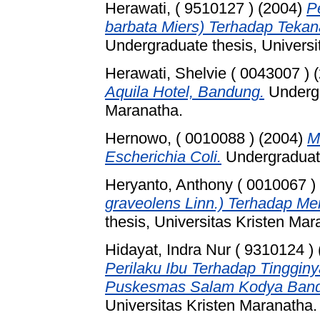
Herawati, ( 9510127 )
(2004)
P
barbata Miers) Terhadap Teka
Undergraduate thesis, Universi
Herawati, Shelvie ( 0043007 )
(
Aquila Hotel, Bandung.
Undergr
Maranatha.
Hernowo, ( 0010088 )
(2004)
M
Escherichia Coli.
Undergraduate
Heryanto, Anthony ( 0010067 )
graveolens Linn.) Terhadap Me
thesis, Universitas Kristen Mar
Hidayat, Indra Nur ( 9310124 )
Perilaku Ibu Terhadap Tingginy
Puskesmas Salam Kodya Band
Universitas Kristen Maranatha.