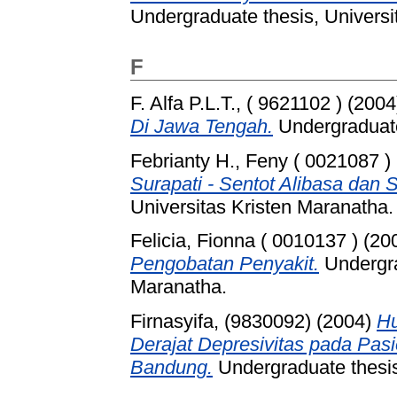
Undergraduate thesis, Universi
F
F. Alfa P.L.T., ( 9621102 )
(2004
Di Jawa Tengah.
Undergraduate
Febrianty H., Feny ( 0021087 )
Surapati - Sentot Alibasa dan S
Universitas Kristen Maranatha.
Felicia, Fionna ( 0010137 )
(20
Pengobatan Penyakit.
Undergra
Maranatha.
Firnasyifa, (9830092)
(2004)
Hu
Derajat Depresivitas pada Pas
Bandung.
Undergraduate thesis