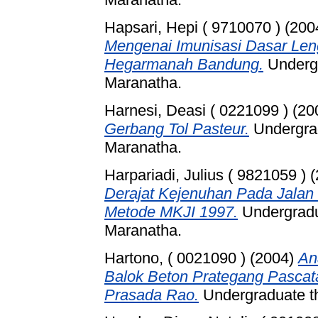
Hapsari, Hepi ( 9710070 )
(200
Mengenai Imunisasi Dasar Le
Hegarmanah Bandung.
Undergr
Maranatha.
Harnesi, Deasi ( 0221099 )
(20
Gerbang Tol Pasteur.
Undergrad
Maranatha.
Harpariadi, Julius ( 9821059 )
(
Derajat Kejenuhan Pada Jala
Metode MKJI 1997.
Undergradua
Maranatha.
Hartono, ( 0021090 )
(2004)
An
Balok Beton Prategang Pascat
Prasada Rao.
Undergraduate th