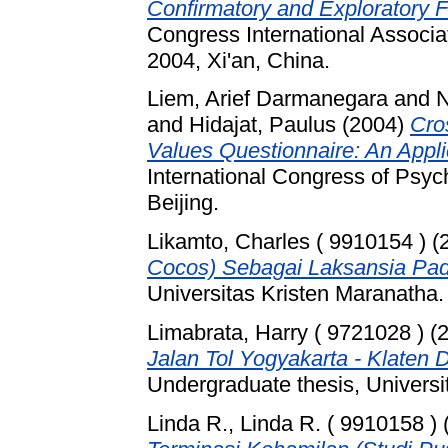
Confirmatory and Exploratory F
Congress International Associa
2004, Xi'an, China.
Liem, Arief Darmanegara
and
N
and
Hidajat, Paulus
(2004)
Cros
Values Questionnaire: An Appli
International Congress of Psyc
Beijing.
Likamto, Charles ( 9910154 )
(
Cocos) Sebagai Laksansia Pad
Universitas Kristen Maranatha.
Limabrata, Harry ( 9721028 )
(
Jalan Tol Yogyakarta - Klaten
Undergraduate thesis, Universi
Linda R., Linda R. ( 9910158 )