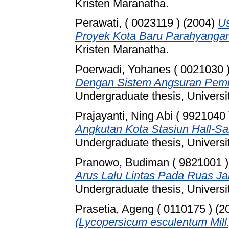
Kristen Maranatha.
Perawati, ( 0023119 )
(2004)
Us
Proyek Kota Baru Parahyanga
Kristen Maranatha.
Poerwadi, Yohanes ( 0021030 
Dengan Sistem Angsuran Pemba
Undergraduate thesis, Universi
Prajayanti, Ning Abi ( 9921040 
Angkutan Kota Stasiun Hall-Sar
Undergraduate thesis, Universi
Pranowo, Budiman ( 9821001 )
Arus Lalu Lintas Pada Ruas J
Undergraduate thesis, Universi
Prasetia, Ageng ( 0110175 )
(2
(Lycopersicum esculentum Mill