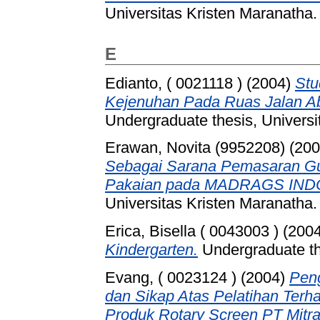
Universitas Kristen Maranatha.
E
Edianto, ( 0021118 )
(2004)
Stu
Kejenuhan Pada Ruas Jalan A
Undergraduate thesis, Universi
Erawan, Novita (9952208)
(20
Sebagai Sarana Pemasaran Gu
Pakaian pada MADRAGS IND
Universitas Kristen Maranatha.
Erica, Bisella ( 0043003 )
(200
Kindergarten.
Undergraduate the
Evang, ( 0023124 )
(2004)
Pen
dan Sikap Atas Pelatihan Terh
Produk Rotary Screen PT Mitra 