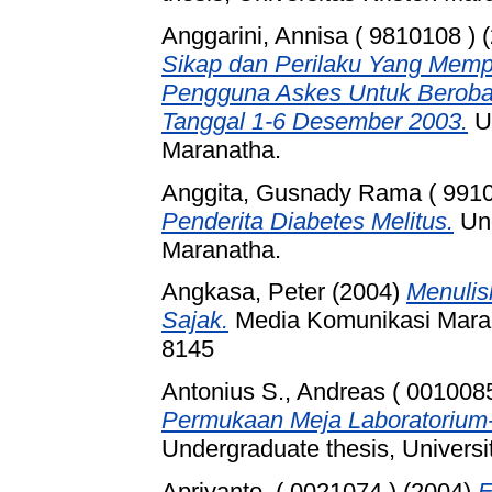
Anggarini, Annisa ( 9810108 )
(
Sikap dan Perilaku Yang Mempe
Pengguna Askes Untuk Beroba
Tanggal 1-6 Desember 2003.
Un
Maranatha.
Anggita, Gusnady Rama ( 9910
Penderita Diabetes Melitus.
Und
Maranatha.
Angkasa, Peter
(2004)
Menulis
Sajak.
Media Komunikasi Marana
8145
Antonius S., Andreas ( 0010085
Permukaan Meja Laboratorium
Undergraduate thesis, Universi
Apriyanto, ( 0021074 )
(2004)
E