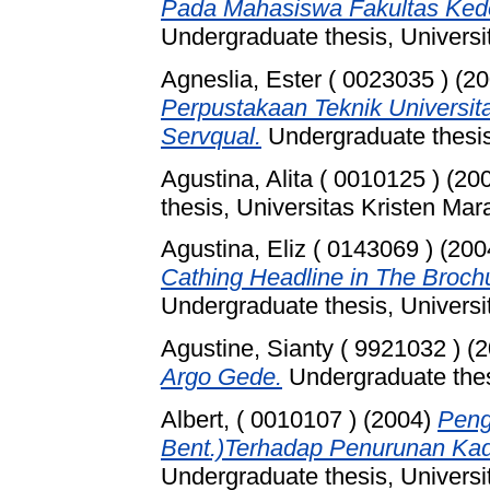
Pada Mahasiswa Fakultas Kedok
Undergraduate thesis, Universi
Agneslia, Ester ( 0023035 )
(20
Perpustakaan Teknik Universi
Servqual.
Undergraduate thesis
Agustina, Alita ( 0010125 )
(20
thesis, Universitas Kristen Mar
Agustina, Eliz ( 0143069 )
(200
Cathing Headline in The Broch
Undergraduate thesis, Universi
Agustine, Sianty ( 9921032 )
(2
Argo Gede.
Undergraduate thes
Albert, ( 0010107 )
(2004)
Peng
Bent.)Terhadap Penurunan Kad
Undergraduate thesis, Universi