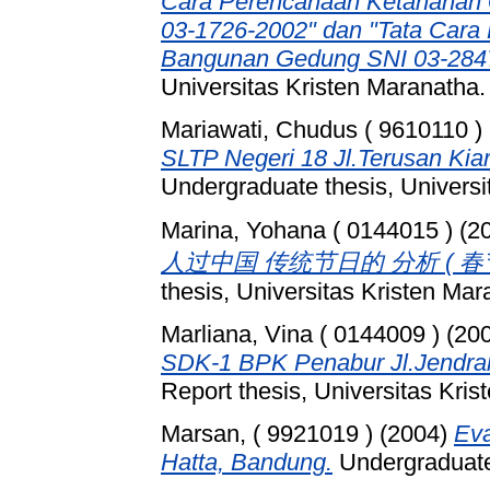
Cara Perencanaan Ketahanan
03-1726-2002" dan "Tata Cara
Bangunan Gedung SNI 03-2847
Universitas Kristen Maranatha.
Mariawati, Chudus ( 9610110 )
SLTP Negeri 18 Jl.Terusan Ki
Undergraduate thesis, Universi
Marina, Yohana ( 0144015 )
(2
人过中国 传统节日的 分析 ( 春
thesis, Universitas Kristen Mar
Marliana, Vina ( 0144009 )
(20
SDK-1 BPK Penabur Jl.Jendra
Report thesis, Universitas Kri
Marsan, ( 9921019 )
(2004)
Eva
Hatta, Bandung.
Undergraduate 