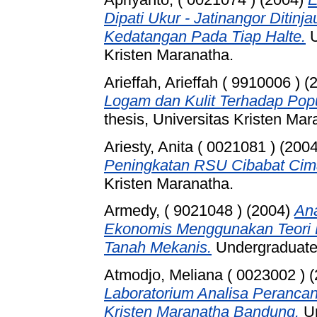
Dipati Ukur - Jatinangor Ditin
Kedatangan Pada Tiap Halte.
U
Kristen Maranatha.
Arieffah, Arieffah ( 9910006 )
(
Logam dan Kulit Terhadap Popul
thesis, Universitas Kristen Mar
Ariesty, Anita ( 0021081 )
(200
Peningkatan RSU Cibabat Cim
Kristen Maranatha.
Armedy, ( 9021048 )
(2004)
An
Ekonomis Menggunakan Teori 
Tanah Mekanis.
Undergraduate 
Atmodjo, Meliana ( 0023002 )
(
Laboratorium Analisa Perancan
Kristen Maranatha Bandung.
Un