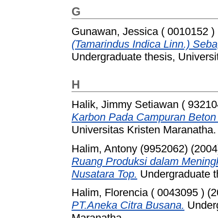
G
Gunawan, Jessica ( 0010152 )
(Tamarindus Indica Linn.) Seb
Undergraduate thesis, Universi
H
Halik, Jimmy Setiawan ( 93210
Karbon Pada Campuran Beton 
Universitas Kristen Maranatha.
Halim, Antony (9952062)
(2004
Ruang Produksi dalam Meningk
Nusatara Top.
Undergraduate th
Halim, Florencia ( 0043095 )
(2
PT.Aneka Citra Busana.
Underg
Maranatha.