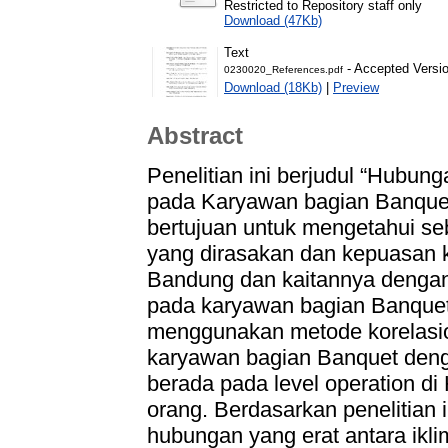
Restricted to Repository staff only
Download (47Kb)
Text
- Accepted Versi
0230020_References.pdf
Download (18Kb)
|
Preview
Abstract
Penelitian ini berjudul “Hubun
pada Karyawan bagian Banquet d
bertujuan untuk mengetahui seb
yang dirasakan dan kepuasan ke
Bandung dan kaitannya dengan 
pada karyawan bagian Banquet d
menggunakan metode korelasion
karyawan bagian Banquet deng
berada pada level operation di
orang. Berdasarkan penelitian 
hubungan yang erat antara ikl