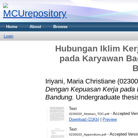
Home
About
Browse
Login
Hubungan Iklim Ker
pada Karyawan Bag
B
Iriyani, Maria Christiane (0230
Dengan Kepuasan Kerja pada K
Bandung.
Undergraduate thesis
Text
- Accepted Ver
0230020_Abstract_TOC.pdf
Download (21Kb)
|
Preview
Text
- Accepted Versi
0230020_Appendices.pdf