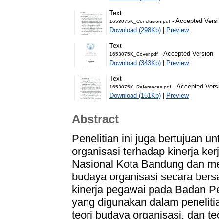
Text
- Accepted Vers
1653075K_Conclusion.pdf
Download (298Kb)
|
Preview
Text
- Accepted Version
1653075K_Cover.pdf
Download (343Kb)
|
Preview
Text
- Accepted Vers
1653075K_References.pdf
Download (151Kb)
|
Preview
Abstract
Penelitian ini juga bertujuan 
organisasi terhadap kinerja k
Nasional Kota Bandung dan m
budaya organisasi secara ber
kinerja pegawai pada Badan P
yang digunakan dalam penelitia
teori budaya organisasi, dan te