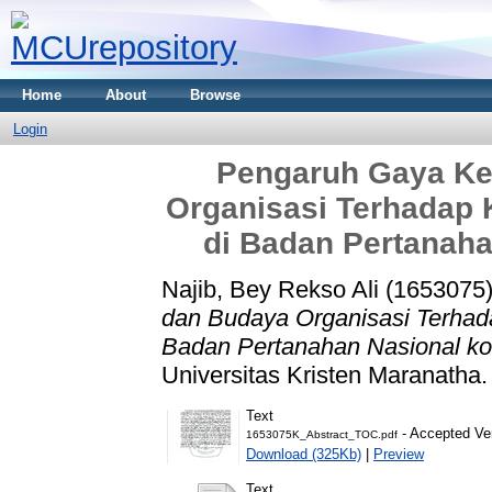
Home
About
Browse
Login
Pengaruh Gaya K
Organisasi Terhadap K
di Badan Pertanaha
Najib, Bey Rekso Ali (1653075
dan Budaya Organisasi Terhada
Badan Pertanahan Nasional ko
Universitas Kristen Maranatha.
Text
- Accepted Ve
1653075K_Abstract_TOC.pdf
Download (325Kb)
|
Preview
Text