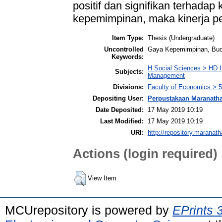
positif dan signifikan terhadap
kepemimpinan, maka kinerja p
Item Type:
Thesis (Undergraduate)
Uncontrolled
Gaya Kepemimpinan, Buda
Keywords:
H Social Sciences > HD I
Subjects:
Management
Divisions:
Faculty of Economics > 
Depositing User:
Perpustakaan Maranath
Date Deposited:
17 May 2019 10:19
Last Modified:
17 May 2019 10:19
URI:
http://repository.maranath
Actions (login required)
View Item
MCUrepository is powered by
EPrints 