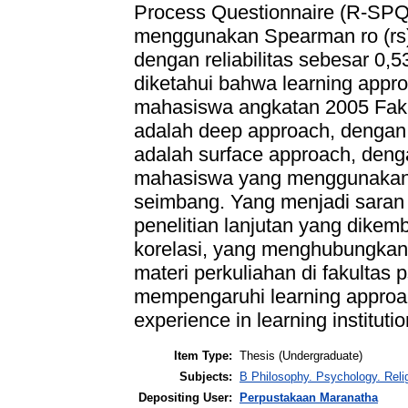
Process Questionnaire (R-SPQ-
menggunakan Spearman ro (rs) d
dengan reliabilitas sebesar 0,
diketahui bahwa learning appr
mahasiswa angkatan 2005 Fakul
adalah deep approach, dengan
adalah surface approach, den
mahasiswa yang menggunakan 
seimbang. Yang menjadi saran 
penelitian lanjutan yang dikem
korelasi, yang menghubungkan
materi perkuliahan di fakultas 
mempengaruhi learning approach
experience in learning institutio
Item Type:
Thesis (Undergraduate)
Subjects:
B Philosophy. Psychology. Rel
Depositing User:
Perpustakaan Maranatha