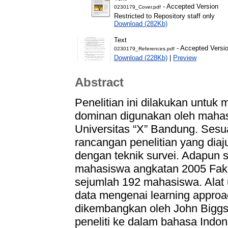
- Accepted Version
0230179_Cover.pdf
Restricted to Repository staff only
Download (282Kb)
Text
- Accepted Versi
0230179_References.pdf
Download (228Kb)
|
Preview
Abstract
Penelitian ini dilakukan untuk
dominan digunakan oleh mahas
Universitas “X” Bandung. Sesu
rancangan penelitian yang dia
dengan teknik survei. Adapun sa
mahasiswa angkatan 2005 Fakul
sejumlah 192 mahasiswa. Alat 
data mengenai learning approac
dikembangkan oleh John Biggs 
peneliti ke dalam bahasa Indon