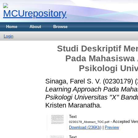
Home
About
Browse
Login
Studi Deskriptif M
Pada Mahasiswa 
Psikologi Uni
Sinaga, Farel S. V. (0230179)
(
Learning Approach Pada Maha
Psikologi Universitas "X" Band
Kristen Maranatha.
Text
- Accepted Ver
0230179_Abstract_TOC.pdf
Download (236Kb)
|
Preview
Text