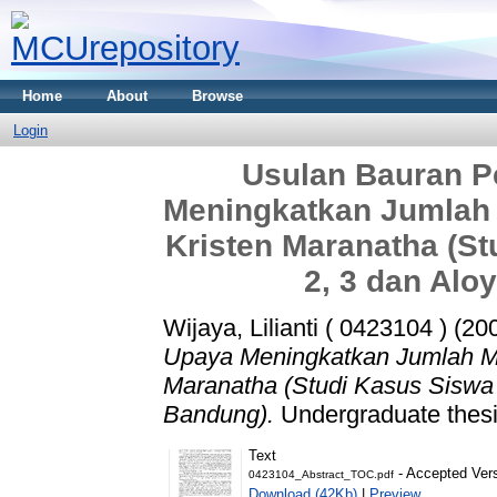
Home
About
Browse
Login
Usulan Bauran 
Meningkatkan Jumlah 
Kristen Maranatha (S
2, 3 dan Alo
Wijaya, Lilianti ( 0423104 )
(20
Upaya Meningkatkan Jumlah Ma
Maranatha (Studi Kasus Siswa 
Bandung).
Undergraduate thesis
Text
- Accepted Ver
0423104_Abstract_TOC.pdf
Download (42Kb)
|
Preview