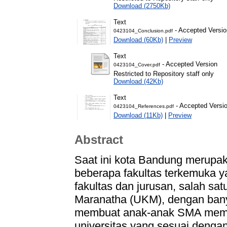
Download (2750Kb)
Text
- Accepted Versio
0423104_Conclusion.pdf
Download (60Kb)
|
Preview
Text
- Accepted Version
0423104_Cover.pdf
Restricted to Repository staff only
Download (42Kb)
Text
- Accepted Versi
0423104_References.pdf
Download (11Kb)
|
Preview
Abstract
Saat ini kota Bandung merupak
beberapa fakultas terkemuka 
fakultas dan jurusan, salah sat
Maranatha (UKM), dengan bany
membuat anak-anak SMA memil
universitas yang sesuai denga