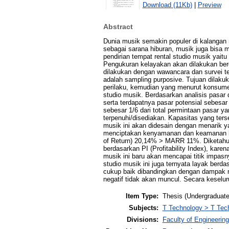
Download (11Kb)
|
Preview
Abstract
Dunia musik semakin populer di kalangan 
sebagai sarana hiburan, musik juga bisa 
pendirian tempat rental studio musik yaitu
Pengukuran kelayakan akan dilakukan berda
dilakukan dengan wawancara dan survei t
adalah sampling purposive. Tujuan dilaku
perilaku, kemudian yang menurut konsume
studio musik. Berdasarkan analisis pasar
serta terdapatnya pasar potensial sebesar 
sebesar 1/6 dari total permintaan pasar y
terpenuhi/disediakan. Kapasitas yang ters
musik ini akan didesain dengan menarik y
menciptakan kenyamanan dan keamanan bagi 
of Return) 20,14% > MARR 11%. Diketahui
berdasarkan PI (Profitability Index), kar
musik ini baru akan mencapai titik impas
studio musik ini juga ternyata layak berda
cukup baik dibandingkan dengan dampak na
negatif tidak akan muncul. Secara keselur
Item Type:
Thesis (Undergraduate
Subjects:
T Technology > T Tech
Divisions:
Faculty of Engineering