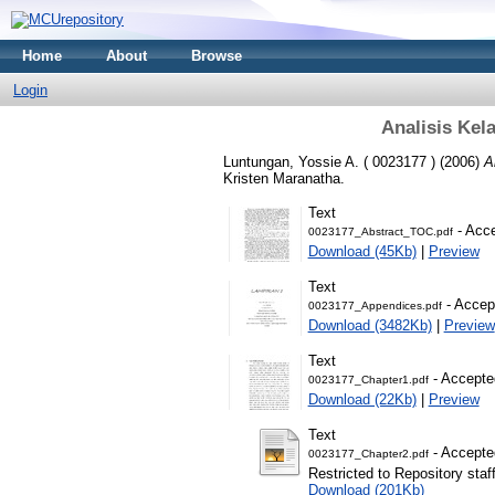
Home
About
Browse
Login
Analisis Kel
Luntungan, Yossie A. ( 0023177 )
(2006)
A
Kristen Maranatha.
Text
- Acce
0023177_Abstract_TOC.pdf
Download (45Kb)
|
Preview
Text
- Accep
0023177_Appendices.pdf
Download (3482Kb)
|
Preview
Text
- Accepte
0023177_Chapter1.pdf
Download (22Kb)
|
Preview
Text
- Accepte
0023177_Chapter2.pdf
Restricted to Repository staf
Download (201Kb)