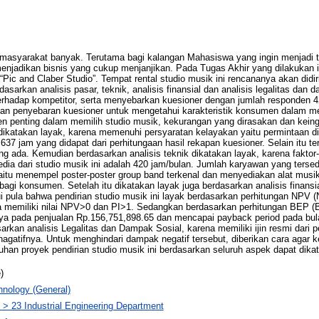
masyarakat banyak. Terutama bagi kalangan Mahasiswa yang ingin menjadi te
menjadikan bisnis yang cukup menjanjikan. Pada Tugas Akhir yang dilakukan
 “Pic and Claber Studio”. Tempat rental studio musik ini rencananya akan didir
sarkan analisis pasar, teknik, analisis finansial dan analisis legalitas dan
erhadap kompetitor, serta menyebarkan kuesioner dengan jumlah responden 4
kan penyebaran kuesioner untuk mengetahui karakteristik konsumen dalam men
n penting dalam memilih studio musik, kekurangan yang dirasakan dan ke
 dikatakan layak, karena memenuhi persyaratan kelayakan yaitu permintaan 
637 jam yang didapat dari perhitungaan hasil rekapan kuesioner. Selain itu t
ang ada. Kemudian berdasarkan analisis teknik dikatakan layak, karena faktor-
edia dari studio musik ini adalah 420 jam/bulan. Jumlah karyawan yang ters
aitu menempel poster-poster group band terkenal dan menyediakan alat musik
konsumen. Setelah itu dikatakan layak juga berdasarkan analisis finansial,
 pula bahwa pendirian studio musik ini layak berdasarkan perhitungan NPV 
ena memiliki nilai NPV>0 dan PI>1. Sedangkan berdasarkan perhitungan BEP (B
nya pada penjualan Rp.156,751,898.65 dan mencapai payback period pada bula
sarkan analisis Legalitas dan Dampak Sosial, karena memiliki ijin resmi dari 
gatifnya. Untuk menghindari dampak negatif tersebut, diberikan cara agar 
uhan proyek pendirian studio musik ini berdasarkan seluruh aspek dapat dika
)
nology (General)
 > 23 Industrial Engineering Department