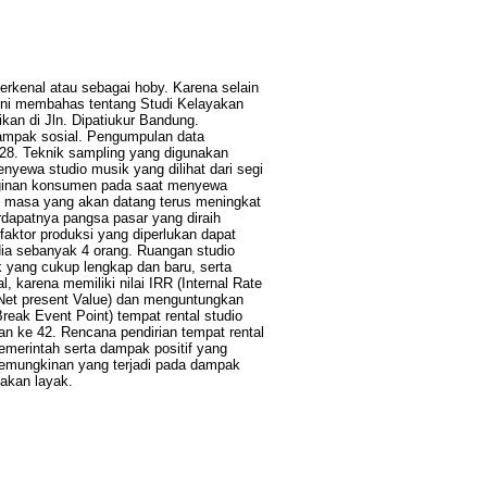
rkenal atau sebagai hoby. Karena selain
 ini membahas tentang Studi Kelayakan
ikan di Jln. Dipatiukur Bandung.
 dampak sosial. Pengumpulan data
28. Teknik sampling yang digunakan
yewa studio musik yang dilihat dari segi
inginan konsumen pada saat menyewa
di masa yang akan datang terus meningkat
erdapatnya pangsa pasar yang diraih
faktor produksi yang diperlukan dapat
edia sebanyak 4 orang. Ruangan studio
 yang cukup lengkap dan baru, serta
 karena memiliki nilai IRR (Internal Rate
(Net present Value) dan menguntungkan
reak Event Point) tempat rental studio
n ke 42. Rencana pendirian tempat rental
pemerintah serta dampak positif yang
kemungkinan yang terjadi pada dampak
takan layak.