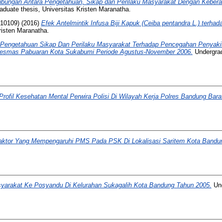
bungan Antara Pengetahuan, Sikap dan Perilaku Masyarakat Dengan Kebera
duate thesis, Universitas Kristen Maranatha.
310109)
(2016)
Efek Antelmintik Infusa Biji Kapuk (Ceiba pentandra L.) terha
risten Maranatha.
Pengetahuan Sikap Dan Perilaku Masyarakat Terhadap Pencegahan Penyak
kesmas Pabuaran Kota Sukabumi Periode Agustus-November 2006.
Undergrad
Profil Kesehatan Mental Perwira Polisi Di Wilayah Kerja Polres Bandung Bara
aktor Yang Mempengaruhi PMS Pada PSK Di Lokalisasi Saritem Kota Bandu
yarakat Ke Posyandu Di Kelurahan Sukagalih Kota Bandung Tahun 2005.
Und