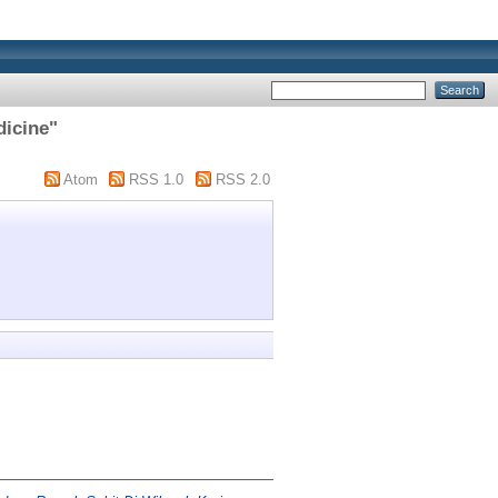
dicine"
Atom
RSS 1.0
RSS 2.0