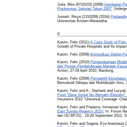
Juita, Mira (9710103)
(2008)
Gambaran Pen
Puskesmas Sekejati Tahun 2007.
Undergra
Juniarti, Risya (1310209)
(2016)
Perbandin
Universitas Kristen Maranatha.
K
Kasim, Felix
(2011)
A Case Study of Free 
Growth of Private Hospitals and Its Impac
Kasim, Felix
(2009)
Komunikasi Dokter-Pas
Kasim, Felix
(2010)
Pengembangan Model M
dan Proses Pemberdayaan Manajer Kasus 
Action, 27-29 April 2010, Bandung.
Kasim, Felix
(2009)
Perspektif Kesehatan
Bersubsidi Ditinjau dari Multidisiplin Ilm
Kasim, Felix
and
A., Dwirianti
and
Lucyati
Fund "Dana Sosial Ibu Bersalin (Dasolin)"
Insurance 2010 "Universal Coverage: Chall
Kasim, Felix
and
Pratama, Immanuel Indr
East Sumba Regency 2011).
In: Forum Na
dan UU BPJS) , 19-20 September 2012, S
Kasim, Felix
and
Segara, Eva Anastasia
(