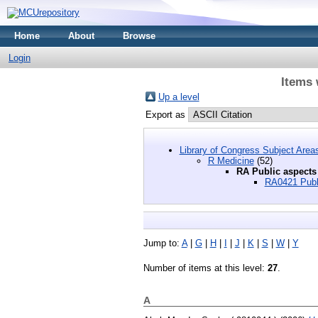
Home
About
Browse
Login
Items 
Up a level
Export as
Library of Congress Subject Area
R Medicine
(52)
RA Public aspects
RA0421 Publi
Jump to:
A
|
G
|
H
|
I
|
J
|
K
|
S
|
W
|
Y
Number of items at this level:
27
.
A