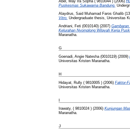
Abel, May Ira Sopha ( 9810044 )
(2006)
Hu
Puskesmas Sukawarna Bandung.
Undergra
Alaydrus, Said Muhamad Faros Ghalib (1
Vitro.
Undergraduate thesis, Universitas K
Andriani, Feti (0010140)
(2007)
Gambaran 
Kelurahan Nyomplong Wilayah Kerja Pus
Maranatha.
G
Goenadi, Angie Natesha (0010119)
(2009)
Universitas Kristen Maranatha.
H
Hidayat, Rully ( 9810005 )
(2006)
Faktor-F
Universitas Kristen Maranatha.
I
Irawaty, ( 9810024 )
(2006)
Kunjungan Mas
Maranatha.
J