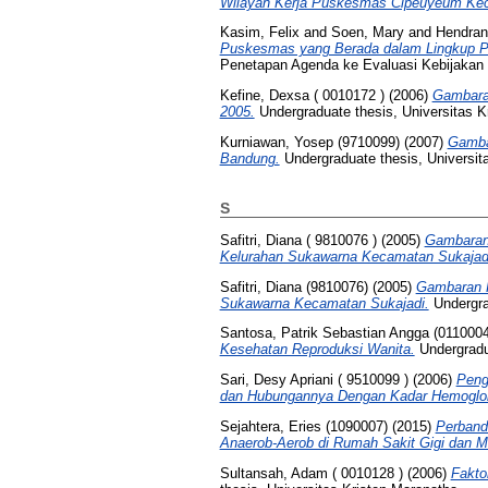
Wilayah Kerja Puskesmas Cipeuyeum Kec
Kasim, Felix
and
Soen, Mary
and
Hendrana
Puskesmas yang Berada dalam Lingkup P
Penetapan Agenda ke Evaluasi Kebijakan
Kefine, Dexsa ( 0010172 )
(2006)
Gambaran
2005.
Undergraduate thesis, Universitas K
Kurniawan, Yosep (9710099)
(2007)
Gamba
Bandung.
Undergraduate thesis, Universit
S
Safitri, Diana ( 9810076 )
(2005)
Gambaran 
Kelurahan Sukawarna Kecamatan Sukajad
Safitri, Diana (9810076)
(2005)
Gambaran Pe
Sukawarna Kecamatan Sukajadi.
Undergrad
Santosa, Patrik Sebastian Angga (0110004
Kesehatan Reproduksi Wanita.
Undergradua
Sari, Desy Apriani ( 9510099 )
(2006)
Peng
dan Hubungannya Dengan Kadar Hemoglob
Sejahtera, Eries (1090007)
(2015)
Perband
Anaerob-Aerob di Rumah Sakit Gigi dan Mu
Sultansah, Adam ( 0010128 )
(2006)
Fakto