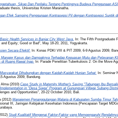
getahuan, Sikap Dan Perilaku Tentang Pentingnya Budaya Penggunaan ASI 
duate thesis, Universitas Kristen Maranatha.
gan Efek Samping Penggunaan Kontrasepsi Pil dengan Kontrasepsi Suntik di
Basic Health Services in Banjar City West Java.
In: The Fifth Postgraduate 
t and Equity; Good or Bad", May 18-20, 2011, Yogyakarta.
ien Secara Efektif.
In: Konas PDKI VIII & PIT 2009, 6-9 Agustus 2009, Ban
anajer Kasus dan Dampaknya Terhadap Kepuasan Mutu dan Pelayanan Klini
di Ruang Rawat Inap.
In: Parade Penelitian Tuberkulosis 2: On the Move Aga
 Masyarakat Dihubungkan dengan Kaidah-Kaidah Hunian Sehat.
In: Seminar N
u, 15 Agustus 2009, Bandung.
, Alma
(2010)
Case Study in Maternity Mother's Saving "Tabungan Ibu Bersalin 
 Implementation in "Desa Siaga" Program at Gunungsari Village Subang Distri
enges and Opportunities", 20-22 October 2010, Bali.
a
(2012)
Manajemen Penanggulangan Malaria di Kabupaten Sumba Timur Tahu
sional III, Jaringan Kebijakan Kesehatan Indonesia (Pencapaian Target MD
urabaya.
2012)
Studi Kualitatif Mengenai Faktor-Faktor yang Mempengaruhi Rendahn