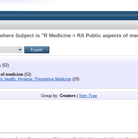
where Subject is "R Medicine > RA Public aspects of me
s
(52)
 of medicine
(52)
c health. Hygiene. Preventive Medicine
(25)
Group by:
Creators
|
Item Type