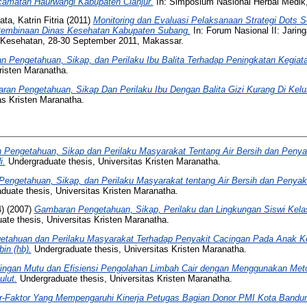
amatan Haurwangi Kabupaten Cianjur.
In: Simposium Nasional Herbal Medik
ta, Katrin Fitria
(2011)
Monitoring dan Evaluasi Pelaksanaan Strategi Dots
embinaan Dinas Kesehatan Kabupaten Subang.
In: Forum Nasional II: Jarin
 Kesehatan, 28-30 September 2011, Makassar.
 Pengetahuan, Sikap, dan Perilaku Ibu Balita Terhadap Peningkatan Kegia
risten Maranatha.
ran Pengetahuan, Sikap Dan Perilaku Ibu Dengan Balita Gizi Kurang Di Ke
as Kristen Maranatha.
Pengetahuan, Sikap dan Perilaku Masyarakat Tentang Air Bersih dan Penyakit
i.
Undergraduate thesis, Universitas Kristen Maranatha.
ngetahuan, Sikap, dan Perilaku Masyarakat tentang Air Bersih dan Penyakit,
uate thesis, Universitas Kristen Maranatha.
)
(2007)
Gambaran Pengetahuan, Sikap, Perilaku dan Lingkungan Siswi Kel
te thesis, Universitas Kristen Maranatha.
etahuan dan Perilaku Masyarakat Terhadap Penyakit Cacingan Pada Anak K
in (hb).
Undergraduate thesis, Universitas Kristen Maranatha.
ingan Mutu dan Efisiensi Pengolahan Limbah Cair dengan Menggunakan Met
lut.
Undergraduate thesis, Universitas Kristen Maranatha.
r-Faktor Yang Mempengaruhi Kinerja Petugas Bagian Donor PMI Kota Bandu