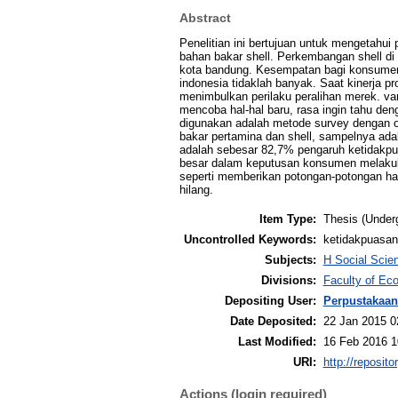
Abstract
Penelitian ini bertujuan untuk mengetahu
bahan bakar shell. Perkembangan shell di 
kota bandung. Kesempatan bagi konsumen
indonesia tidaklah banyak. Saat kinerja 
menimbulkan perilaku peralihan merek. var
mencoba hal-hal baru, rasa ingin tahu de
digunakan adalah metode survey dengan o
bakar pertamina dan shell, sampelnya ada
adalah sebesar 82,7% pengaruh ketidakpu
besar dalam keputusan konsumen melakukan
seperti memberikan potongan-potongan ha
hilang.
Item Type:
Thesis (Under
Uncontrolled Keywords:
ketidakpuasan
Subjects:
H Social Scie
Divisions:
Faculty of Ec
Depositing User:
Perpustakaan
Date Deposited:
22 Jan 2015 0
Last Modified:
16 Feb 2016 1
URI:
http://reposit
Actions (login required)