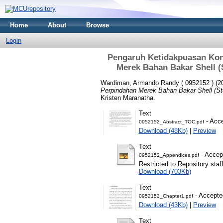
Home
About
Browse
Login
Pengaruh Ketidakpuasan Kon
Merek Bahan Bakar Shell (
Wardiman, Armando Randy ( 0952152 )
(2
Perpindahan Merek Bahan Bakar Shell (Stu
Kristen Maranatha.
Text
- Acce
0952152_Abstract_TOC.pdf
Download (48Kb)
|
Preview
Text
- Accep
0952152_Appendices.pdf
Restricted to Repository staf
Download (703Kb)
Text
- Accepte
0952152_Chapter1.pdf
Download (43Kb)
|
Preview
Text