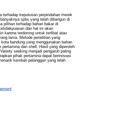
na terhadap keputusan perpindahan merek
i banyaknya spbu yang telah dibangun di
pilihan terhadap bahan bakar di
etidakpuasan dan hal ini akan
 karena terdorong untuk terlibat atau
yang lama. Metode penelitian yang
kat kota bandung yang menggunakan bahan
pertamina dan shell. Hasil yang diperoleh
ariety seeking menjadi pengaruh paling
rapkan pihak pertamina dapat berinovasi
enarik kembali pelanggan yang telah
agement