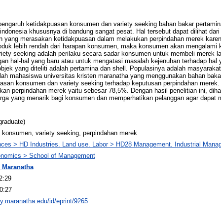
i pengaruh ketidakpuasan konsumen dan variety seeking bahan bakar pertami
indonesia khususnya di bandung sangat pesat. Hal tersebut dapat dilihat dar
 yang merasakan ketidakpuasan dalam melakukan perpindahan merek karena 
produk lebih rendah dari harapan konsumen, maka konsumen akan mengalami k
iety seeking adalah perilaku secara sadar konsumen untuk membeli merek lain
ngan hal-hal yang baru atau untuk mengatasi masalah kejenuhan terhadap hal 
bjek yang diteliti adalah pertamina dan shell. Populasinya adalah masyara
lah mahasiswa universitas kristen maranatha yang menggunakan bahan bakar 
asan konsumen dan variety seeking terhadap keputusan perpindahan merek. V
 perpindahan merek yaitu sebesar 78,5%. Dengan hasil penelitian ini, diha
rga yang menarik bagi konsumen dan memperhatikan pelanggan agar dapat m
graduate)
 konsumen, variety seeking, perpindahan merek
nces > HD Industries. Land use. Labor > HD28 Management. Industrial Man
onomics > School of Management
 Maranatha
2:29
0:27
ory.maranatha.edu/id/eprint/9265