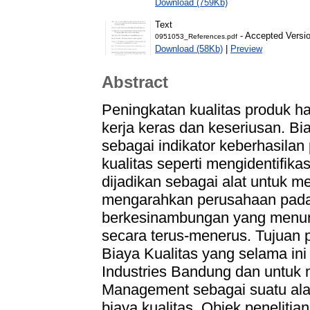
Download (759Kb)
Text
- Accepted Versi
0951053_References.pdf
Download (58Kb)
|
Preview
Abstract
Peningkatan kualitas produk 
kerja keras dan keseriusan. Bi
sebagai indikator keberhasila
kualitas seperti mengidentifik
dijadikan sebagai alat untuk m
mengarahkan perusahaan pada 
berkesinambungan yang menun
secara terus-menerus. Tujuan p
Biaya Kualitas yang selama ini
Industries Bandung dan untuk 
Management sebagai suatu alat
biaya kualitas. Objek penelitia