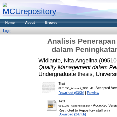
Home
About
Browse
Login
Analisis Penerapan
dalam Peningkatan
Widianto, Nita Angelina (09510
Quality Management dalam Peni
Undergraduate thesis, Universi
Text
- Accepted Ver
0951053_Abstract_TOC.pdf
Download (93Kb)
|
Preview
Text
- Accepted Versi
0951053_Appendices.pdf
Restricted to Repository staff only
Download (247Kb)