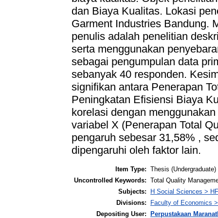
dan Biaya Kualitas. Lokasi pene
Garment Industries Bandung. M
penulis adalah penelitian desk
serta menggunakan penyebaran
sebagai pengumpulan data pri
sebanyak 40 responden. Kesim
signifikan antara Penerapan T
Peningkatan Efisiensi Biaya Kua
korelasi dengan menggunakan 
variabel X (Penerapan Total Q
pengaruh sebesar 31,58% , se
dipengaruhi oleh faktor lain.
Item Type:
Thesis (Undergraduate)
Uncontrolled Keywords:
Total Quality Manageme
Subjects:
H Social Sciences > H
Divisions:
Faculty of Economics >
Depositing User:
Perpustakaan Maranat