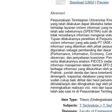
Download (13Kb)
|
Preview
Abstract
Perpustakaan Terintegrasi Universitas Kri
yang telah dilakukan dapat diketahui beb
terhadap layanan sistem informasi yang t
telah ada sebelumnya (SPEKTRA) sulit di
tidak tersedianya informasi mengenai stat
Tujuan dilakukannya penelitian di Perpus
sistem informasi yang ada pada PT UKM sa
informasi yang diberikan oleh pihak perpu
digunakan sebagai pembanding dan dasar 
(Performance, Information, Economy, Con
observasi, dan penyebaran kuesioner. Pen
serta dilakukannya analisis PIECES sed
informasi manajemen dalam bentuk DFD (
berbagai informasi yang dibutuhkan oleh p
Praktek, jumlah denda dan lama keterlam
dimengerti, kapasitas database yang ter
sudah cukup baik dilihat dari hasil perse
ditindaklanjuti dan ditingkatkan lagi ol
meningkatkan realisasi visi, misi dan tuj
telah ada saat ini di Perpustakaan Terinte
Item Type:
Thesis (Undergraduate
Subjects:
T Technology > T Tech
Divisions:
Faculty of Engineering