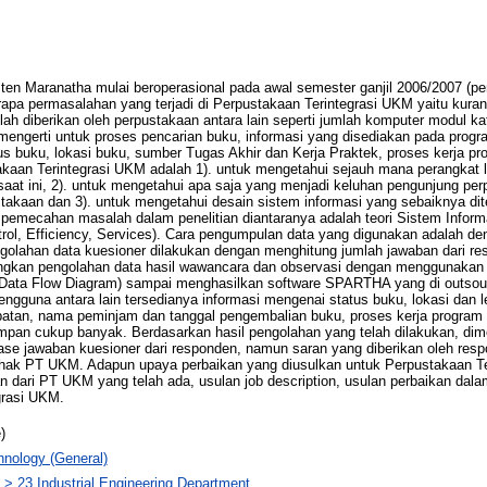
sten Maranatha mulai beroperasional pada awal semester ganjil 2006/2007 (pe
erapa permasalahan yang terjadi di Perpustakaan Terintegrasi UKM yaitu ku
elah diberikan oleh perpustakaan antara lain seperti jumlah komputer modul 
mengerti untuk proses pencarian buku, informasi yang disediakan pada prog
us buku, lokasi buku, sumber Tugas Akhir dan Kerja Praktek, proses kerja pr
takaan Terintegrasi UKM adalah 1). untuk mengetahui sejauh mana perangkat 
at ini, 2). untuk mengetahui apa saja yang menjadi keluhan pengunjung per
stakaan dan 3). untuk mengetahui desain sistem informasi yang sebaiknya dit
pemecahan masalah dalam penelitian diantaranya adalah teori Sistem Inform
trol, Efficiency, Services). Cara pengumpulan data yang digunakan adalah
golahan data kuesioner dilakukan dengan menghitung jumlah jawaban dari re
angkan pengolahan data hasil wawancara dan observasi dengan menggunaka
Data Flow Diagram) sampai menghasilkan software SPARTHA yang di outso
engguna antara lain tersedianya informasi mengenai status buku, lokasi dan 
batan, nama peminjam dan tanggal pengembalian buku, proses kerja program
simpan cukup banyak. Berdasarkan hasil pengolahan yang telah dilakukan, d
ntase jawaban kuesioner dari responden, namun saran yang diberikan oleh res
eh pihak PT UKM. Adapun upaya perbaikan yang diusulkan untuk Perpustakaan T
uan dari PT UKM yang telah ada, usulan job description, usulan perbaikan da
grasi UKM.
)
nology (General)
 > 23 Industrial Engineering Department