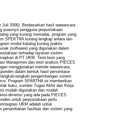
r Juli 2006). Berdasarkan hasil wawancara
rang puasnya pengguna perpustakaan
katalog yang kurang memadai, program yang
ram SPEKTRA kurang lengkap antara lain
ogram modul katalog kurang praktis.
lunak (software) yang digunakan dalam
pustakaan terhadap layanan sistem
erapkan di PT UKM. Teori-teori yang
asi Manajemen dan teori analisis PIECES
 dengan menggunakan metode wawancara,
sponden dalam bentuk hasil persentase
n langkah-langkah pengembangan sistem
urce. Program SPARTHA ini memberikan
letak buku, sumber Tugas Akhir dan Kerja
 ini mudah digunakan dan mudah
imensi-dimensi yang ada pada PIECES
ponden untuk perpustakaan perlu
erintegrasi UKM adalah untuk
lam penambahan fasilitas dan sistem yang