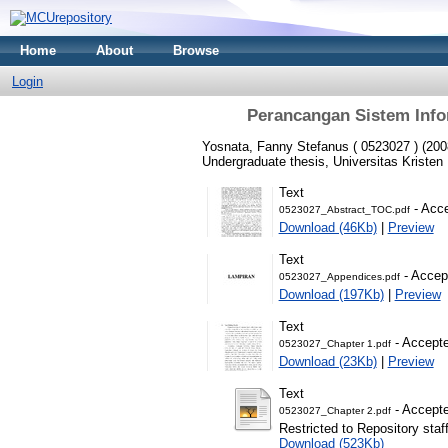
Home
About
Browse
Login
Perancangan Sistem Info
Yosnata, Fanny Stefanus ( 0523027 )
(200
Undergraduate thesis, Universitas Kristen
Text
- Acce
0523027_Abstract_TOC.pdf
Download (46Kb)
|
Preview
Text
- Accep
0523027_Appendices.pdf
Download (197Kb)
|
Preview
Text
- Accepte
0523027_Chapter 1.pdf
Download (23Kb)
|
Preview
Text
- Accepte
0523027_Chapter 2.pdf
Restricted to Repository staf
Download (523Kb)