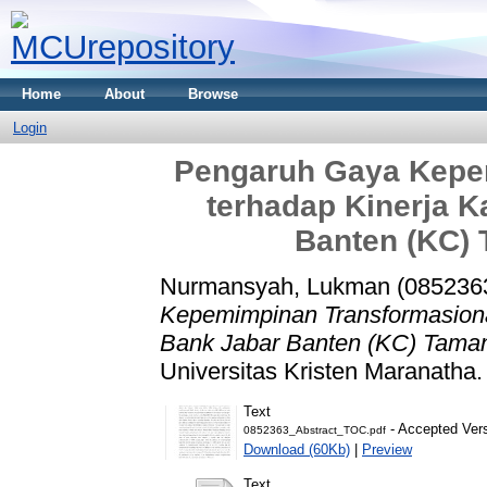
Home
About
Browse
Login
Pengaruh Gaya Kepe
terhadap Kinerja 
Banten (KC)
Nurmansyah, Lukman (085236
Kepemimpinan Transformasiona
Bank Jabar Banten (KC) Tama
Universitas Kristen Maranatha.
Text
- Accepted Ver
0852363_Abstract_TOC.pdf
Download (60Kb)
|
Preview
Text