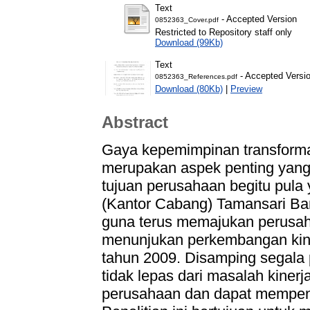
Text
- Accepted Version
0852363_Cover.pdf
Restricted to Repository staff only
Download (99Kb)
Text
- Accepted Versi
0852363_References.pdf
Download (80Kb)
|
Preview
Abstract
Gaya kepemimpinan transforma
merupakan aspek penting yan
tujuan perusahaan begitu pula
(Kantor Cabang) Tamansari B
guna terus memajukan perusah
menunjukan perkembangan kin
tahun 2009. Disamping segala
tidak lepas dari masalah kinerj
perusahaan dan dapat mempeng