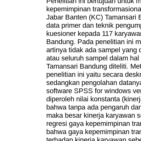
Penelitian ini bertujuan untuk
kepemimpinan transformasiona
Jabar Banten (KC) Tamansari 
data primer dan teknik pengu
kuesioner kepada 117 karyawa
Bandung. Pada penelitian ini 
artinya tidak ada sampel yang d
atau seluruh sampel dalam hal
Tamansari Bandung diteliti. Me
penelitian ini yaitu secara desk
sedangkan pengolahan datan
software SPSS for windows versi
diperoleh nilai konstanta (kine
bahwa tanpa ada pengaruh dar
maka besar kinerja karyawan s
regresi gaya kepemimpinan tran
bahwa gaya kepemimpinan tra
terhadap kinerja karyawan sebe