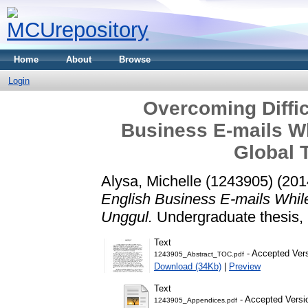
Home
About
Browse
Login
Overcoming Diffic
Business E-mails Wh
Global 
Alysa, Michelle (1243905)
(201
English Business E-mails While
Unggul.
Undergraduate thesis, 
Text
- Accepted Ver
1243905_Abstract_TOC.pdf
Download (34Kb)
|
Preview
Text
- Accepted Versi
1243905_Appendices.pdf