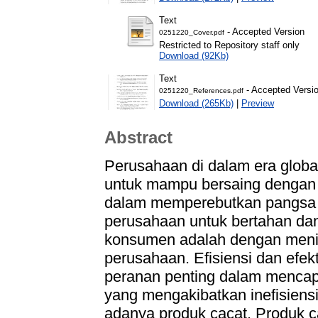
Text
- Accepted Version
0251220_Cover.pdf
Restricted to Repository staff only
Download (92Kb)
Text
- Accepted Versi
0251220_References.pdf
Download (265Kb)
|
Preview
Abstract
Perusahaan di dalam era global
untuk mampu bersaing dengan 
dalam memperebutkan pangsa p
perusahaan untuk bertahan dan
konsumen adalah dengan mening
perusahaan. Efisiensi dan efe
peranan penting dalam mencapa
yang mengakibatkan inefisiens
adanya produk cacat. Produk c