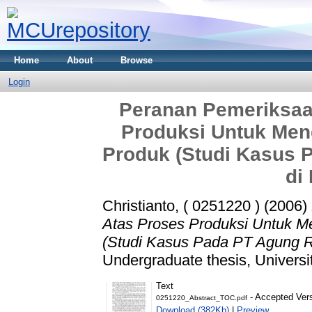
Home
About
Browse
Login
Peranan Pemeriksaa
Produksi Untuk Men
Produk (Studi Kasus 
di
Christianto, ( 0251220 )
(2006)
Atas Proses Produksi Untuk M
(Studi Kasus Pada PT Agung R
Undergraduate thesis, Universi
Text
- Accepted Ver
0251220_Abstract_TOC.pdf
Download (382Kb)
|
Preview