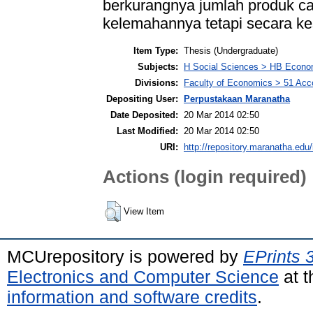
berkurangnya jumlah produk ca
kelemahannya tetapi secara ke
Item Type:
Thesis (Undergraduate)
Subjects:
H Social Sciences > HB Econo
Divisions:
Faculty of Economics > 51 Acc
Depositing User:
Perpustakaan Maranatha
Date Deposited:
20 Mar 2014 02:50
Last Modified:
20 Mar 2014 02:50
URI:
http://repository.maranatha.edu/
Actions (login required)
View Item
MCUrepository is powered by
EPrints 
Electronics and Computer Science
at t
information and software credits
.