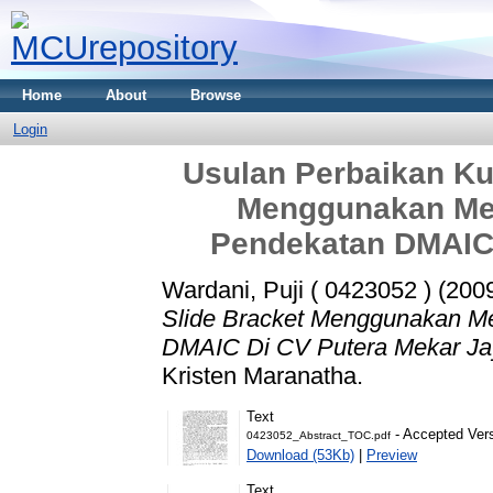
Home
About
Browse
Login
Usulan Perbaikan Kua
Menggunakan Me
Pendekatan DMAIC 
Wardani, Puji ( 0423052 )
(200
Slide Bracket Menggunakan M
DMAIC Di CV Putera Mekar Ja
Kristen Maranatha.
Text
- Accepted Ver
0423052_Abstract_TOC.pdf
Download (53Kb)
|
Preview
Text