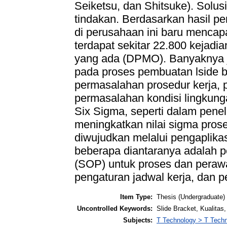
Seiketsu, dan Shitsuke). Solu
tindakan. Berdasarkan hasil pe
di perusahaan ini baru menca
terdapat sekitar 22.800 kejadi
yang ada (DPMO). Banyaknya j
pada proses pembuatan lside 
permasalahan prosedur kerja,
permasalahan kondisi lingkung
Six Sigma, seperti dalam penel
meningkatkan nilai sigma pros
diwujudkan melalui pengaplika
beberapa diantaranya adalah p
(SOP) untuk proses dan perawa
pengaturan jadwal kerja, dan 
Item Type:
Thesis (Undergraduate)
Uncontrolled Keywords:
Slide Bracket, Kualita
Subjects:
T Technology > T Techn