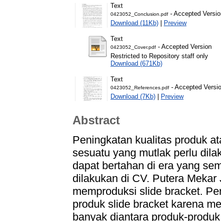
Text
- Accepted Versio
0423052_Conclusion.pdf
Download (11Kb)
|
Preview
Text
- Accepted Version
0423052_Cover.pdf
Restricted to Repository staff only
Download (671Kb)
Text
- Accepted Versi
0423052_References.pdf
Download (7Kb)
|
Preview
Abstract
Peningkatan kualitas produk a
sesuatu yang mutlak perlu dila
dapat bertahan di era yang semak
dilakukan di CV. Putera Mekar
memproduksi slide bracket. Pen
produk slide bracket karena m
banyak diantara produk-produk 