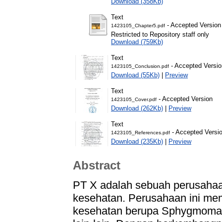
Download (358Kb)
Text
- Accepted Version
1423105_Chapter5.pdf
Restricted to Repository staff only
Download (759Kb)
Text
- Accepted Versio
1423105_Conclusion.pdf
Download (55Kb)
|
Preview
Text
- Accepted Version
1423105_Cover.pdf
Download (262Kb)
|
Preview
Text
- Accepted Versi
1423105_References.pdf
Download (235Kb)
|
Preview
Abstract
PT X adalah sebuah perusahaan
kesehatan. Perusahaan ini mem
kesehatan berupa Sphygmomano