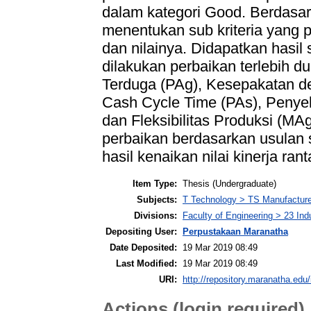
dalam kategori Good. Berdasar
menentukan sub kriteria yang pe
dan nilainya. Didapatkan hasil 
dilakukan perbaikan terlebih 
Terduga (PAg), Kesepakatan d
Cash Cycle Time (PAs), Penye
dan Fleksibilitas Produksi (M
perbaikan berdasarkan usulan s
hasil kenaikan nilai kinerja r
Item Type:
Thesis (Undergraduate)
Subjects:
T Technology > TS Manufactur
Divisions:
Faculty of Engineering > 23 Ind
Depositing User:
Perpustakaan Maranatha
Date Deposited:
19 Mar 2019 08:49
Last Modified:
19 Mar 2019 08:49
URI:
http://repository.maranatha.edu/
Actions (login required)