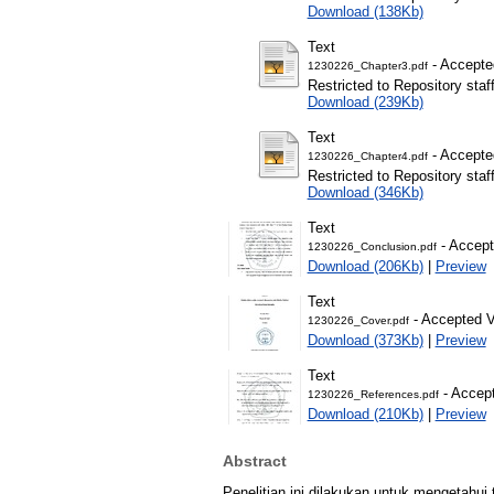
Download (138Kb)
Text
- Accepte
1230226_Chapter3.pdf
Restricted to Repository staf
Download (239Kb)
Text
- Accepte
1230226_Chapter4.pdf
Restricted to Repository staf
Download (346Kb)
Text
- Accept
1230226_Conclusion.pdf
Download (206Kb)
|
Preview
Text
- Accepted V
1230226_Cover.pdf
Download (373Kb)
|
Preview
Text
- Accept
1230226_References.pdf
Download (210Kb)
|
Preview
Abstract
Penelitian ini dilakukan untuk mengetahu