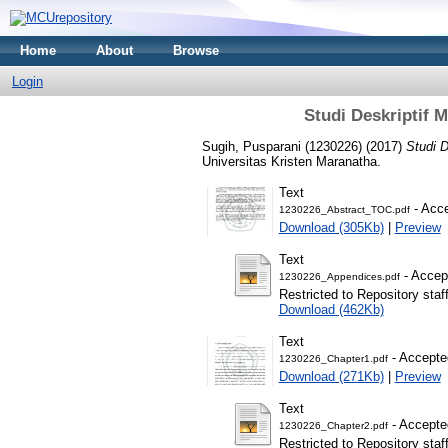
Home
About
Browse
Login
Studi Deskriptif
Sugih, Pusparani (1230226)
(2017)
Studi 
Universitas Kristen Maranatha.
Text
- Acce
1230226_Abstract_TOC.pdf
Download (305Kb)
|
Preview
Text
- Accep
1230226_Appendices.pdf
Restricted to Repository staf
Download (462Kb)
Text
- Accepte
1230226_Chapter1.pdf
Download (271Kb)
|
Preview
Text
- Accepte
1230226_Chapter2.pdf
Restricted to Repository staf