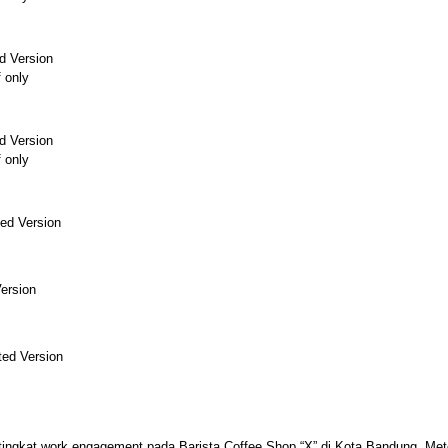
d Version
f only
d Version
f only
ed Version
ersion
ed Version
i tingkat work engagement pada Barista Coffee Shop “X” di Kota Bandung. M