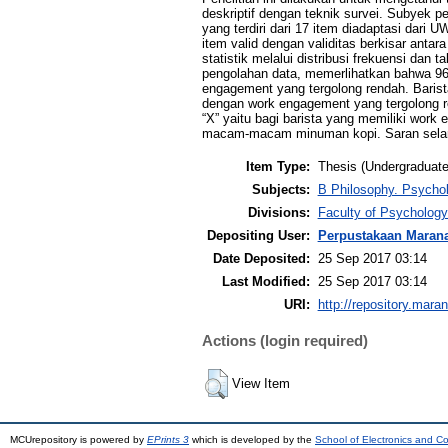
deskriptif dengan teknik survei. Subyek pe
yang terdiri dari 17 item diadaptasi dar
item valid dengan validitas berkisar anta
statistik melalui distribusi frekuensi d
pengolahan data, memerlihatkan bahwa 96,
engagement yang tergolong rendah. Barist
dengan work engagement yang tergolong r
“X” yaitu bagi barista yang memiliki work
macam-macam minuman kopi. Saran selanjut
Item Type:
Thesis (Undergraduate
Subjects:
B Philosophy. Psychol
Divisions:
Faculty of Psycholog
Depositing User:
Perpustakaan Maran
Date Deposited:
25 Sep 2017 03:14
Last Modified:
25 Sep 2017 03:14
URI:
http://repository.mara
Actions (login required)
View Item
MCUrepository is powered by
EPrints 3
which is developed by the
School of Electronics and C