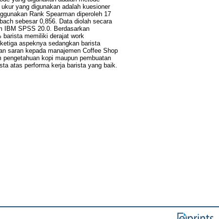
at ukur yang digunakan adalah kuesioner
menggunakan Rank Spearman diperoleh 17
nbach sebesar 0,856. Data diolah secara
ram IBM SPSS 20.0. Berdasarkan
barista memiliki derajat work
 ketiga aspeknya sedangkan barista
ukan saran kepada manajemen Coffee Shop
alam pengetahuan kopi maupun pembuatan
a atas performa kerja barista yang baik.