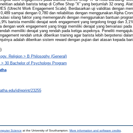
nelitian adalah barista tetap di Coffee Shop “X” yang berjumlah 32 orang. Al
i UWES (Utrecht Work Engagement Scale). Berdasarkan uji validitas dengan 
ra 0,489 sampai dengan 0,780 dan reliabilitas dengan menggunakan Alpha Cro
an tabulasi silang faktor yang memengaruhi dengan menggunakan bantuan prog
9% barista memiliki derajat work engagement yang tergolong tinggi dan 3,1% 
a dengan work engagement yang tinggi memiliki derajat yang bervariasi pada
endah memiliki derajat yang rendah pada ketiga aspeknya. Peneliti mengaj
 engagement rendah untuk diberikan training agar barista lebih berpotensi d
nya adalah diberikan sistem reward dengan pujian dari atasan kepada barist
)
ogy. Religion > B Philosophy (General)
y > 30 Bachelor of Psychology Program
atha
natha.edu/id/eprint/23255
omputer Science
at the University of Southampton.
More information and software credits
.