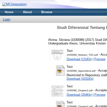
Home
About
Browse
Login
Studi Diferensial Tentan
Alvina, Silviana (1030088)
(2017)
Studi Di
Undergraduate thesis, Universitas Kristen
Text
- Acce
1030088_Abstract_TOC.pdf
Download (131Kb)
|
Preview
Text
- Accep
1030088_Appendices.pdf
Restricted to Repository staf
Download (1031Kb)
Text
- Accepte
1030088_Chapter1.pdf
Download (264Kb)
|
Preview
Text
- Accepte
1030088_Chapter2.pdf