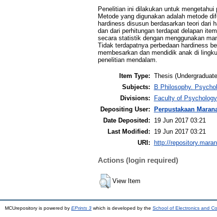
Penelitian ini dilakukan untuk mengetahu
Metode yang digunakan adalah metode dife
hardiness disusun berdasarkan teori dari h
dan dari perhitungan terdapat delapan ite
secara statistik dengan menggunakan mann 
Tidak terdapatnya perbedaan hardiness b
membesarkan dan mendidik anak di lingkun
penelitian mendalam.
Item Type:
Thesis (Undergraduate
Subjects:
B Philosophy. Psychol
Divisions:
Faculty of Psycholog
Depositing User:
Perpustakaan Maran
Date Deposited:
19 Jun 2017 03:21
Last Modified:
19 Jun 2017 03:21
URI:
http://repository.mara
Actions (login required)
View Item
MCUrepository is powered by
EPrints 3
which is developed by the
School of Electronics and C