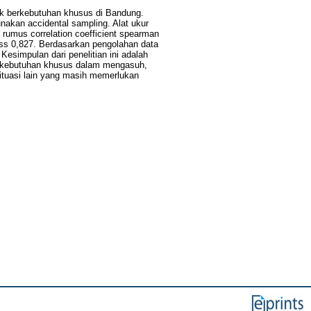
nak berkebutuhan khusus di Bandung.
nakan accidental sampling. Alat ukur
n rumus correlation coefficient spearman
ness 0,827. Berdasarkan pengolahan data
esimpulan dari penelitian ini adalah
berkebutuhan khusus dalam mengasuh,
ituasi lain yang masih memerlukan