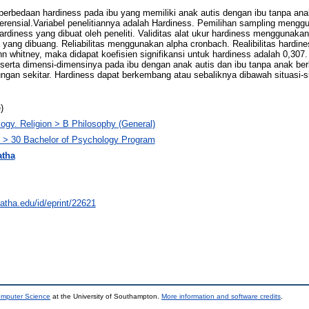
i perbedaan hardiness pada ibu yang memiliki anak autis dengan ibu tanpa a
rensial.Variabel penelitiannya adalah Hardiness. Pemilihan sampling menggu
ardiness yang dibuat oleh peneliti. Validitas alat ukur hardiness menggunaka
m yang dibuang. Reliabilitas menggunakan alpha cronbach. Realibilitas hardi
whitney, maka didapat koefisien signifikansi untuk hardiness adalah 0,307. K
eserta dimensi-dimensinya pada ibu dengan anak autis dan ibu tanpa anak 
gan sekitar. Hardiness dapat berkembang atau sebaliknya dibawah situasi-s
)
ogy. Religion > B Philosophy (General)
y > 30 Bachelor of Psychology Program
atha
natha.edu/id/eprint/22621
omputer Science
at the University of Southampton.
More information and software credits
.