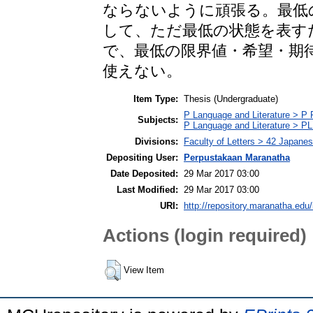
ならないように頑張る。最低
して、ただ最低の状態を表す
で、最低の限界値・希望・期
使えない。
Item Type:
Thesis (Undergraduate)
P Language and Literature > P P
Subjects:
P Language and Literature > PL 
Divisions:
Faculty of Letters > 42 Japane
Depositing User:
Perpustakaan Maranatha
Date Deposited:
29 Mar 2017 03:00
Last Modified:
29 Mar 2017 03:00
URI:
http://repository.maranatha.edu/
Actions (login required)
View Item