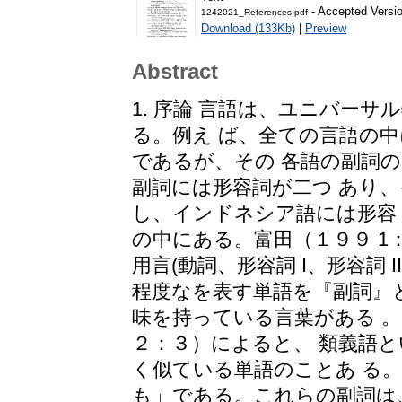
- Accepted Versi
1242021_References.pdf
Download (133Kb)
|
Preview
Abstract
1. 序論 言語は、ユニバー
る。例え ば、全ての言語の
であるが、その 各語の副詞
副詞には形容詞が二つ あり
し、インドネシア語には形容
の中にある。富田（１９９ 1
用言(動詞、形容詞 I、形容詞 
程度なを表す単語を『副詞』
味を持っている言葉がある 。
２：３）によると、 類義語と
く似ている単語のことあ る
も」である。これらの副詞は