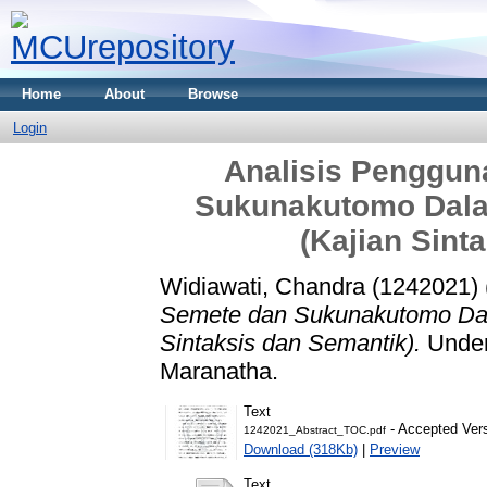
Home
About
Browse
Login
Analisis Penggun
Sukunakutomo Dala
(Kajian Sint
Widiawati, Chandra (1242021)
Semete dan Sukunakutomo Dal
Sintaksis dan Semantik).
Underg
Maranatha.
Text
- Accepted Ver
1242021_Abstract_TOC.pdf
Download (318Kb)
|
Preview
Text