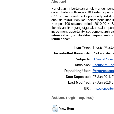
Abstract
Penelitian ini bertujuan untuk menguji pen
dalam kategori Kompas 100 selama periode 
(ROE), dan investment opportunity set di
analisis faktor. Populasi dalam peneliti
Kompas 100 selama periode 2010-2014. Ber
Teknik analisis yang digunakan dalam penel
investment opportunity set berpengaruh sig
return saham, profitabilitas berpengaruh p
return saham.
Item Type:
Thesis (Maste
Uncontrolled Keywords:
Risiko sistema
Subjects:
H Social Scie
Divisions:
Faculty of Ec
Depositing User:
Perpustakaan
Date Deposited:
27 Jun 2016 0
Last Modified:
27 Jun 2016 0
URI:
http://reposit
Actions (login required)
View Item