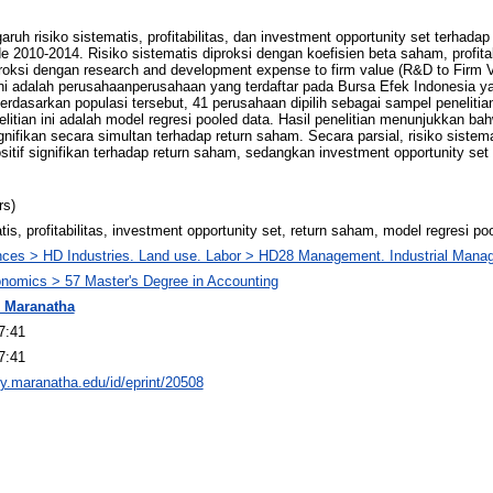
garuh risiko sistematis, profitabilitas, dan investment opportunity set terha
2010-2014. Risiko sistematis diproksi dengan koefisien beta saham, profitabi
proksi dengan research and development expense to firm value (R&D to Firm V
an ini adalah perusahaanperusahaan yang terdaftar pada Bursa Efek Indonesia
dasarkan populasi tersebut, 41 perusahaan dipilih sebagai sampel peneliti
itian ini adalah model regresi pooled data. Hasil penelitian menunjukkan bahwa
nifikan secara simultan terhadap return saham. Secara parsial, risiko sistema
ositif signifikan terhadap return saham, sedangkan investment opportunity set
rs)
tis, profitabilitas, investment opportunity set, return saham, model regresi po
nces > HD Industries. Land use. Labor > HD28 Management. Industrial Man
onomics > 57 Master's Degree in Accounting
 Maranatha
7:41
7:41
ory.maranatha.edu/id/eprint/20508