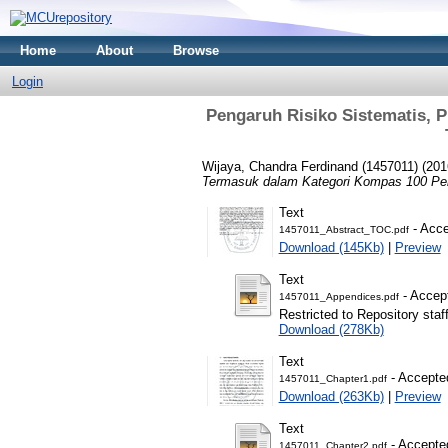
Home
About
Browse
Login
Pengaruh Risiko Sistematis, P
Wijaya, Chandra Ferdinand (1457011)
(201
Termasuk dalam Kategori Kompas 100 Per
Text
- Acce
1457011_Abstract_TOC.pdf
Download (145Kb)
|
Preview
Text
- Accep
1457011_Appendices.pdf
Restricted to Repository staf
Download (278Kb)
Text
- Accepte
1457011_Chapter1.pdf
Download (263Kb)
|
Preview
Text
- Accepte
1457011_Chapter2.pdf