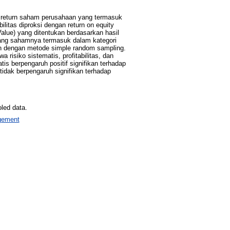
dap return saham perusahaan yang termasuk
litas diproksi dengan return on equity
alue) yang ditentukan berdasarkan hasil
 yang sahamnya termasuk dalam kategori
an dengan metode simple random sampling.
 risiko sistematis, profitabilitas, dan
tis berpengaruh positif signifikan terhadap
 tidak berpengaruh signifikan terhadap
oled data.
agement