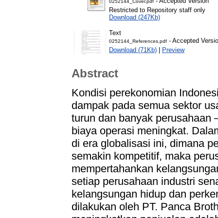
- Accepted Version
0252144_Cover.pdf
Restricted to Repository staff only
Download (247Kb)
Text
- Accepted Versi
0252144_References.pdf
Download (71Kb)
|
Preview
Abstract
Kondisi perekonomian Indonesi
dampak pada semua sektor usa
turun dan banyak perusahaan –
biaya operasi meningkat. Dal
di era globalisasi ini, dimana p
semakin kompetitif, maka perus
mempertahankan kelangsungan 
setiap perusahaan industri se
kelangsungan hidup dan perke
dilakukan oleh PT. Panca Brot