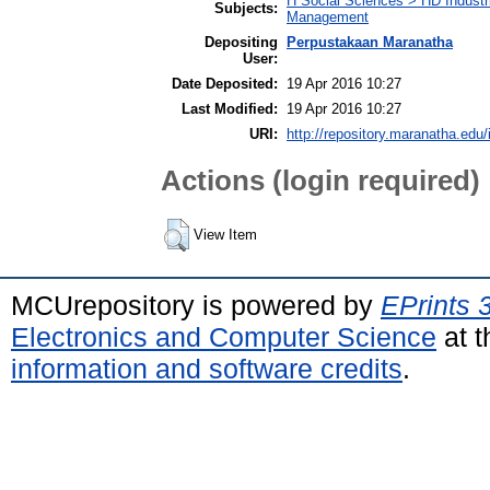
H Social Sciences > HD Industr
Subjects:
Management
Depositing
Perpustakaan Maranatha
User:
Date Deposited:
19 Apr 2016 10:27
Last Modified:
19 Apr 2016 10:27
URI:
http://repository.maranatha.edu/
Actions (login required)
View Item
MCUrepository is powered by
EPrints 
Electronics and Computer Science
at t
information and software credits
.