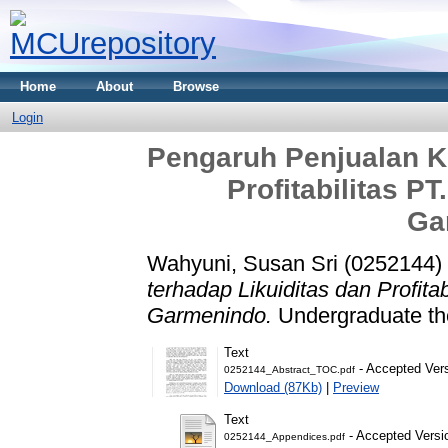
Home
About
Browse
Login
Pengaruh Penjualan Kr
Profitabilitas P
Ga
Wahyuni, Susan Sri (0252144)
terhadap Likuiditas dan Profita
Garmenindo.
Undergraduate the
Text
- Accepted Ver
0252144_Abstract_TOC.pdf
Download (87Kb)
|
Preview
Text
- Accepted Versi
0252144_Appendices.pdf