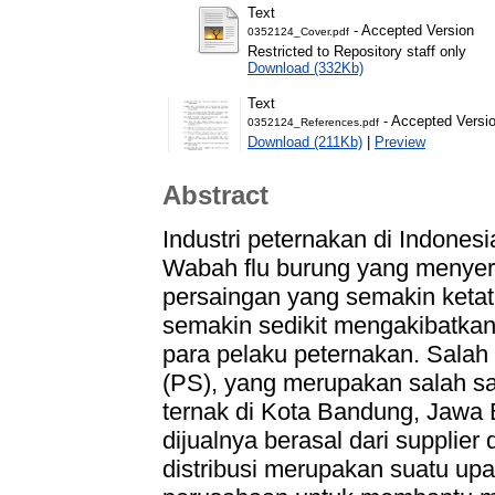
Text
- Accepted Version
0352124_Cover.pdf
Restricted to Repository staff only
Download (332Kb)
Text
- Accepted Versi
0352124_References.pdf
Download (211Kb)
|
Preview
Abstract
Industri peternakan di Indones
Wabah flu burung yang menyer
persaingan yang semakin keta
semakin sedikit mengakibatkan
para pelaku peternakan. Salah
(PS), yang merupakan salah sa
ternak di Kota Bandung, Jawa 
dijualnya berasal dari supplier 
distribusi merupakan suatu up