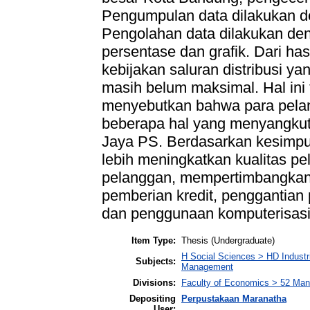
Pengumpulan data dilakukan 
Pengolahan data dilakukan denga
persentase dan grafik. Dari ha
kebijakan saluran distribusi y
masih belum maksimal. Hal ini 
menyebutkan bahwa para pela
beberapa hal yang menyangkut 
Jaya PS. Berdasarkan kesimpu
lebih meningkatkan kualitas p
pelanggan, mempertimbangkan
pemberian kredit, penggantian 
dan penggunaan komputerisasi
Item Type:
Thesis (Undergraduate)
H Social Sciences > HD Industr
Subjects:
Management
Divisions:
Faculty of Economics > 52 Ma
Depositing
Perpustakaan Maranatha
User: