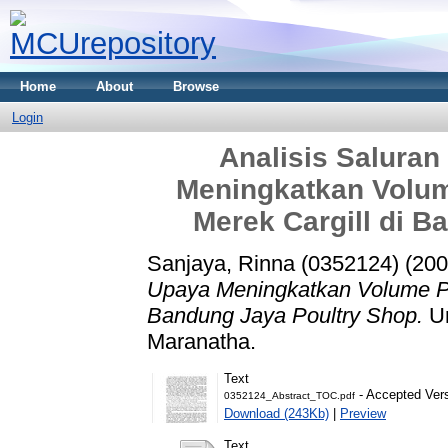
Home
About
Browse
Login
Analisis Saluran
Meningkatkan Volum
Merek Cargill di B
Sanjaya, Rinna (0352124)
(20
Upaya Meningkatkan Volume Pe
Bandung Jaya Poultry Shop.
Un
Maranatha.
Text
- Accepted Ver
0352124_Abstract_TOC.pdf
Download (243Kb)
|
Preview
Text