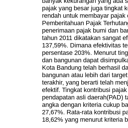
banyak kekurangan yang ada se
pajak yang besar juga tingkat
rendah untuk membayar pajak
Pemberitahuan Pajak Terhutang)
penerimaan pajak bumi dan b
tahun 2011 dikatakan sangat ef
137,59%. Dimana efektivitas te
persentase 203%. Menurut ting
dan bangunan dapat disimpul
Kota Bandung telah berhasil d
bangunan atau lebih dari targe
terakhir, yang berarti telah m
efektif. Tingkat kontribusi pa
pendapatan asli daerah(PAD) 
angka dengan kriteria cukup bai
27,67%. Rata-rata kontribusi 
18,62% yang menurut kriteria be