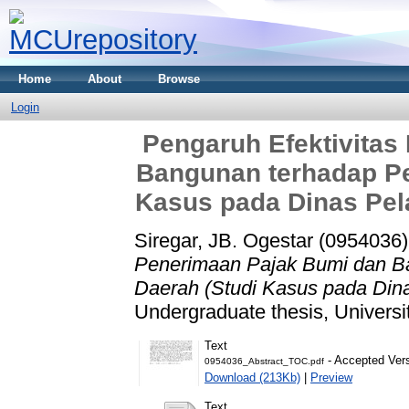
Home
About
Browse
Login
Pengaruh Efektivitas
Bangunan terhadap Pe
Kasus pada Dinas Pel
Siregar, JB. Ogestar (0954036)
Penerimaan Pajak Bumi dan B
Daerah (Studi Kasus pada Din
Undergraduate thesis, Universi
Text
- Accepted Ver
0954036_Abstract_TOC.pdf
Download (213Kb)
|
Preview
Text