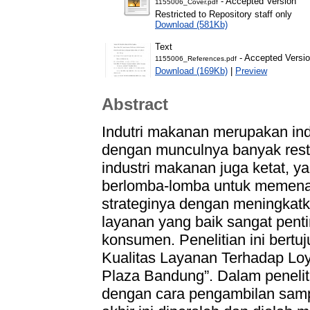
- Accepted Version
1155006_Cover.pdf
Restricted to Repository staff only
Download (581Kb)
Text
- Accepted Versi
1155006_References.pdf
Download (169Kb)
|
Preview
Abstract
Indutri makanan merupakan indu
dengan munculnya banyak resto
industri makanan juga ketat, y
berlomba-lomba untuk memenan
strateginya dengan meningkatk
layanan yang baik sangat pent
konsumen. Penelitian ini bert
Kualitas Layanan Terhadap Loy
Plaza Bandung”. Dalam penelitia
dengan cara pengambilan samp