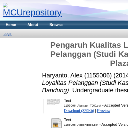
Home
About
Browse
Login
Pengaruh Kualitas L
Pelanggan (Studi K
Plaz
Haryanto, Alex (1155006)
(201
Loyalitas Pelanggan (Studi Ka
Bandung).
Undergraduate thesis
Text
- Accepted Ver
1155006_Abstract_TOC.pdf
Download (329Kb)
|
Preview
Text
- Accepted Versi
1155006_Appendices.pdf