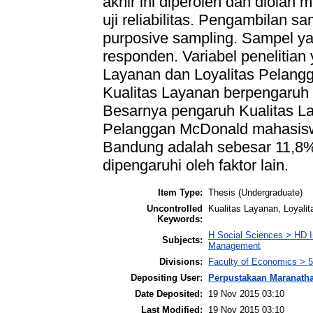
akhir ini diperoleh dan diolah 
uji reliabilitas. Pengambilan
purposive sampling. Sampel y
responden. Variabel penelitian
Layanan dan Loyalitas Pelangg
Kualitas Layanan berpengaruh p
Besarnya pengaruh Kualitas L
Pelanggan McDonald mahasiswa
Bandung adalah sebesar 11,8%
dipengaruhi oleh faktor lain.
Item Type:
Thesis (Undergraduate)
Uncontrolled
Kualitas Layanan, Loyali
Keywords:
H Social Sciences > HD I
Subjects:
Management
Divisions:
Faculty of Economics > 
Depositing User:
Perpustakaan Maranath
Date Deposited:
19 Nov 2015 03:10
Last Modified:
19 Nov 2015 03:10