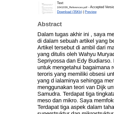
Text
- Accepted Versi
1041039_References.pdf
Download (35Kb)
|
Preview
Abstract
Dalam tugas akhir ini , saya 
di dalam sebuah artikel yang b
Artikel tersebut di ambil dari
yang ditulis oleh Wahyu Murya
Sepriyossa dan Edy Budiarso. P
untuk mengetahui bagaimana 
teroris yang memiliki obsesi un
yang d ialaminya sehingga memi
menggunakan teori van Dijk un
Samudra. Terdapat tiga tingkat
meso dan mikro. Saya memfokusk
Terdapat tiga aspek dalam tahap
superstruktur dan mikrostruktur