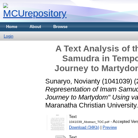
Home
About
Browse
Login
A Text Analysis of 
Samudra in Tempo 
Journey to Martydom
Sunaryo, Novianty (1041039)
(
Representation of Imam Samudr
Journey to Martydom" Using van
Maranatha Christian University.
Text
- Accepted Ver
1041039_Abstract_TOC.pdf
Download (34Kb)
|
Preview
Text