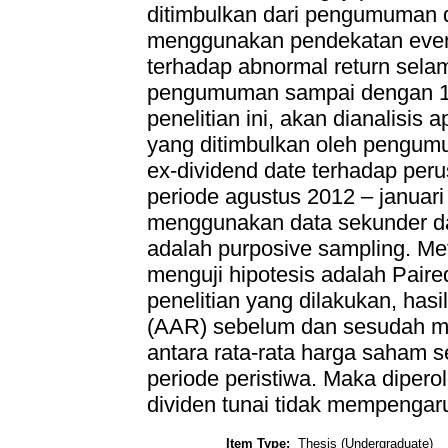
ditimbulkan dari pengumuman di
menggunakan pendekatan even
terhadap abnormal return selam
pengumuman sampai dengan 1
penelitian ini, akan dianalisi
yang ditimbulkan oleh pengumu
ex-dividend date terhadap per
periode agustus 2012 – januari
menggunakan data sekunder da
adalah purposive sampling. Met
menguji hipotesis adalah Paired
penelitian yang dilakukan, has
(AAR) sebelum dan sesudah m
antara rata-rata harga saham s
periode peristiwa. Maka dipe
dividen tunai tidak mempengar
Item Type:
Thesis (Undergraduate)