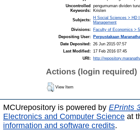
Uncontrolled
pengumuman dividen tunai
Keywords:
Kristen
H Social Sciences > HD I
Subjects:
Management
Divisions:
Faculty of Economics >
Depositing User:
Perpustakaan Maranath
Date Deposited:
26 Jun 2015 07:57
Last Modified:
17 Feb 2016 07:45
URI:
http://repository.maranath
Actions (login required)
View Item
MCUrepository is powered by
EPrints 
Electronics and Computer Science
at t
information and software credits
.