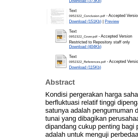
Download (373Kb)
Text
- Accepted Versio
0952322_Conclusion.pdf
Download (151Kb)
|
Preview
Text
- Accepted Version
0952322_Cover.pdf
Restricted to Repository staff only
Download (404Kb)
Text
- Accepted Versi
0952322_References.pdf
Download (115Kb)
Abstract
Kondisi pergerakan harga saha
berfluktuasi relatif tinggi dipe
satunya adalah pengumuman div
tunai yang dibagikan perusaha
dipandang cukup penting bagi pa
adalah untuk menguji perbeda