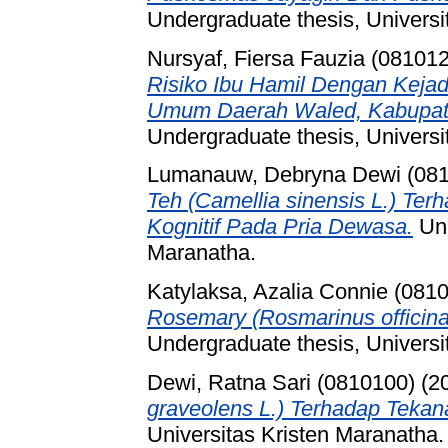
Undergraduate thesis, Universi
Nursyaf, Fiersa Fauzia (08101
Risiko Ibu Hamil Dengan Keja
Umum Daerah Waled, Kabupate
Undergraduate thesis, Universi
Lumanauw, Debryna Dewi (08
Teh (Camellia sinensis L.) Te
Kognitif Pada Pria Dewasa.
Und
Maranatha.
Katylaksa, Azalia Connie (081
Rosemary (Rosmarinus officin
Undergraduate thesis, Universi
Dewi, Ratna Sari (0810100)
(2
graveolens L.) Terhadap Tekan
Universitas Kristen Maranatha.