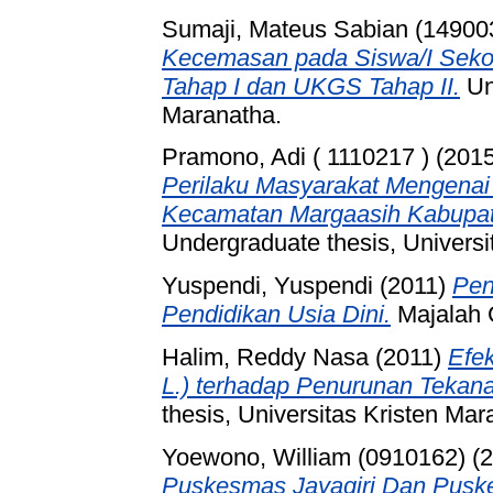
Sumaji, Mateus Sabian (14900
Kecemasan pada Siswa/I Sek
Tahap I dan UKGS Tahap II.
Und
Maranatha.
Pramono, Adi ( 1110217 )
(201
Perilaku Masyarakat Mengenai 
Kecamatan Margaasih Kabupat
Undergraduate thesis, Universi
Yuspendi, Yuspendi
(2011)
Pen
Pendidikan Usia Dini.
Majalah C
Halim, Reddy Nasa
(2011)
Efe
L.) terhadap Penurunan Tekan
thesis, Universitas Kristen Mar
Yoewono, William (0910162)
(2
Puskesmas Jayagiri Dan Pusk