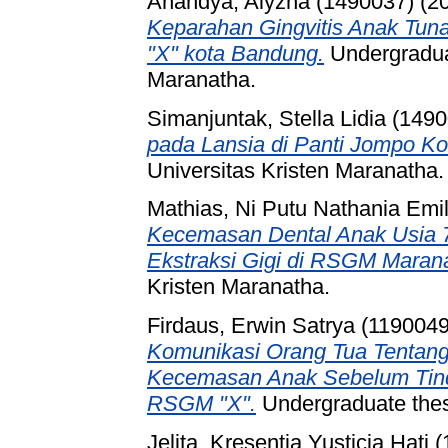
Anandya, Alyzha (1490037)
(2
Keparahan Gingvitis Anak Tunagr
"X" kota Bandung.
Undergraduat
Maranatha.
Simanjuntak, Stella Lidia (149
pada Lansia di Panti Jompo K
Universitas Kristen Maranatha.
Mathias, Ni Putu Nathania Emi
Kecemasan Dental Anak Usia 
Ekstraksi Gigi di RSGM Maran
Kristen Maranatha.
Firdaus, Erwin Satrya (1190049
Komunikasi Orang Tua Tentang
Kecemasan Anak Sebelum Tind
RSGM "X".
Undergraduate thesi
Jelita, Kresentia Yusticia Hati