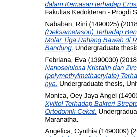
dalam Kemasan terhadap Erosi 
Fakultas Kedokteran - Progdi S
Nababan, Rini (1490025)
(201
(Deksametason) Terhadap Ben
Molar Tiga Rahang Bawah di R
Bandung.
Undergraduate thesis
Febriana, Eva (1390030)
(2018
Nanoselulosa Kristalin dan Z
(polymethylmethacrylate) Terh
nya.
Undergraduate thesis, Uni
Monica, Oey Jaya Angel (1490
Xylitol Terhadap Bakteri Stre
Ortodontik Cekat.
Undergraduate
Maranatha.
Angelica, Cynthia (1490009)
(2