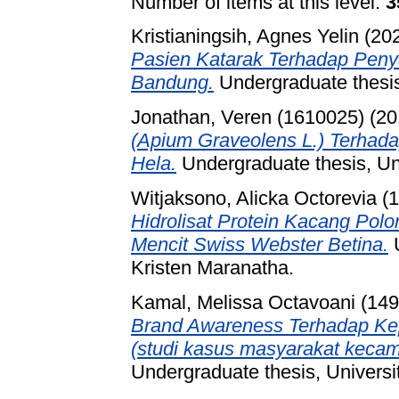
Number of items at this level:
3
Kristianingsih, Agnes Yelin
(20
Pasien Katarak Terhadap Penya
Bandung.
Undergraduate thesis
Jonathan, Veren (1610025)
(20
(Apium Graveolens L.) Terhada
Hela.
Undergraduate thesis, Un
Witjaksono, Alicka Octorevia (
Hidrolisat Protein Kacang Pol
Mencit Swiss Webster Betina.
U
Kristen Maranatha.
Kamal, Melissa Octavoani (14
Brand Awareness Terhadap K
(studi kasus masyarakat kecam
Undergraduate thesis, Universi