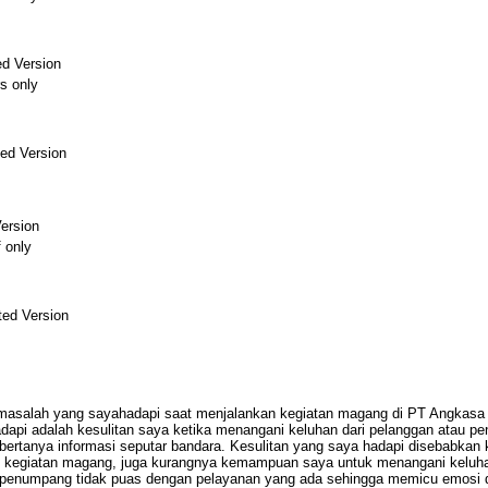
ed Version
s only
ed Version
ersion
f only
ed Version
s masalah yang sayahadapi saat menjalankan kegiatan magang di PT Angkasa 
adapi adalah kesulitan saya ketika menangani keluhan dari pelanggan atau p
u bertanya informasi seputar bandara. Kesulitan yang saya hadapi disebabka
n kegiatan magang, juga kurangnya kemampuan saya untuk menangani keluh
penumpang tidak puas dengan pelayanan yang ada sehingga memicu emosi d