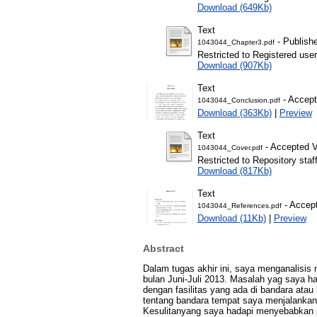
Download (649Kb)
Text
- Publish
1043044_Chapter3.pdf
Restricted to Registered user
Download (907Kb)
Text
- Accept
1043044_Conclusion.pdf
Download (363Kb)
|
Preview
Text
- Accepted V
1043044_Cover.pdf
Restricted to Repository staf
Download (817Kb)
Text
- Accept
1043044_References.pdf
Download (11Kb)
|
Preview
Abstract
Dalam tugas akhir ini, saya menganalisi
bulan Juni-Juli 2013. Masalah yag saya h
dengan fasilitas yang ada di bandara ata
tentang bandara tempat saya menjalanka
Kesulitanyang saya hadapi menyebabkan 