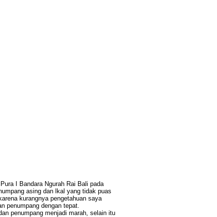
Pura I Bandara Ngurah Rai Bali pada
enumpang asing dan lkal yang tidak puas
n karena kurangnya pengetahuan saya
an penumpang dengan tepat.
an penumpang menjadi marah, selain itu