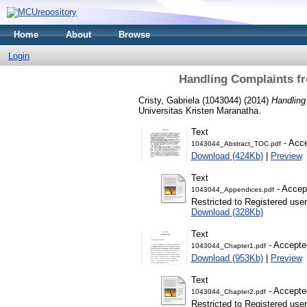
Home
About
Browse
Login
Handling Complaints fr
Cristy, Gabriela (1043044)
(2014)
Handling
Universitas Kristen Maranatha.
Text
- Acce
1043044_Abstract_TOC.pdf
Download (424Kb)
|
Preview
Text
- Accep
1043044_Appendices.pdf
Restricted to Registered user
Download (328Kb)
Text
- Accepte
1043044_Chapter1.pdf
Download (953Kb)
|
Preview
Text
- Accepte
1043044_Chapter2.pdf
Restricted to Registered user