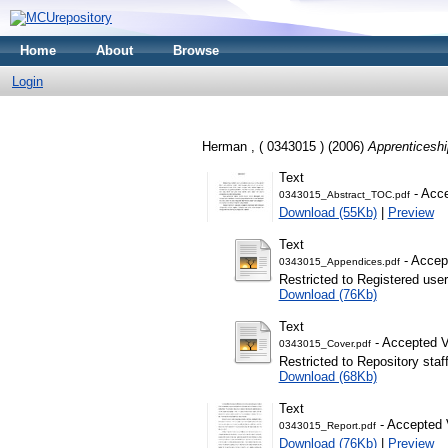
Home
About
Browse
Login
Herman , ( 0343015 )
(2006)
Apprenticeshi
Text
- Acce
0343015_Abstract_TOC.pdf
Download (55Kb)
|
Preview
Text
- Accep
0343015_Appendices.pdf
Restricted to Registered user
Download (76Kb)
Text
- Accepted V
0343015_Cover.pdf
Restricted to Repository staf
Download (68Kb)
Text
- Accepted 
0343015_Report.pdf
Download (76Kb)
|
Preview