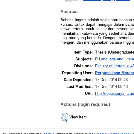
Abstract
Bahasa Inggris adalah salah satu bahasa 
kursus. Untuk dapat mengajar dalam bahasa
siswa tertarik untuk belajar dan metode 
memikirkan kata-kata yang sederhana dan 
tingkatan yang berbeda. Dengan memahami
mengerti dan menggunakan bahasa Inggris
Item Type:
Thesis (Undergraduate
Subjects:
P Language and Litera
Divisions:
Faculty of Letters > 4
Depositing User:
Perpustakaan Maran
Date Deposited:
17 Dec 2014 09:43
Last Modified:
17 Dec 2014 09:43
URI:
http://repository.mara
Actions (login required)
View Item
MCUrepository is powered by
EPrints 3
which is developed by the
School of Electronics and C