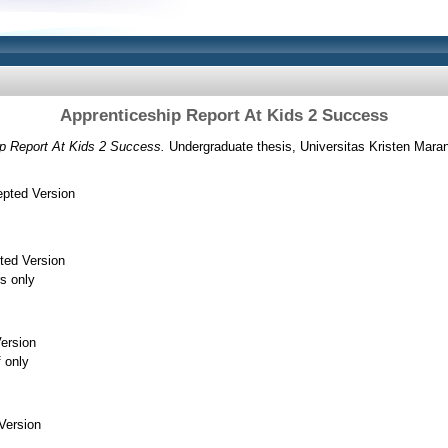
Apprenticeship Report At Kids 2 Success
p Report At Kids 2 Success.
Undergraduate thesis, Universitas Kristen Mara
pted Version
ted Version
s only
ersion
f only
Version