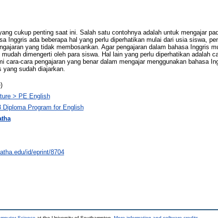
yang cukup penting saat ini. Salah satu contohnya adalah untuk mengajar p
 Inggris ada beberapa hal yang perlu diperhatikan mulai dari usia siswa, pemi
pengajaran yang tidak membosankan. Agar pengajaran dalam bahasa Inggris mu
mudah dimengerti oleh para siswa. Hal lain yang perlu diperhatikan adalah c
 cara-cara pengajaran yang benar dalam mengajar menggunakan bahasa Ingg
 yang sudah diajarkan.
)
ture > PE English
3 Diploma Program for English
atha
natha.edu/id/eprint/8704
omputer Science
at the University of Southampton.
More information and software credits
.