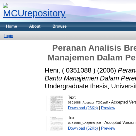
Home
About
Browse
Login
Peranan Analisis Br
Manajemen Dalam Per
Heni, ( 0351088 )
(2006)
Peran
Bantu Manajemen Dalam Peren
Undergraduate thesis, Universi
Text
- Accepted Ver
0351088_Abstract_TOC.pdf
Download (26Kb)
|
Preview
Text
- Accepted Version
0351088_Chapter1.pdf
Download (52Kb)
|
Preview